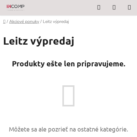
Prejsť
Hľadať
NÁKUP
na
KOŠÍK
obsah
Domov
/
Akciové ponuky
/
Leitz výpredaj
Leitz výpredaj
Produkty ešte len pripravujeme.
Môžete sa ale pozrieť na ostatné kategórie.