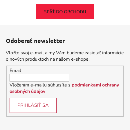
SPÄŤ DO OBCHODU
Z
á
Odoberať newsletter
p
ä
Vložte svoj e-mail a my Vám budeme zasielať informácie
t
o nových produktoch na našom e-shope.
i
Email
e
Vložením e-mailu súhlasíte s
podmienkami ochrany
osobných údajov
PRIHLÁSIŤ SA