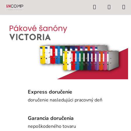
Prejsť
Hľadať
NÁKUP
na
KOŠÍK
obsah
Express doručenie
doručenie nasledujúci pracovný deň
Garancia doručenia
nepoškodeného tovaru