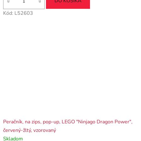
DO KOŠÍKA
Kód:
L52603
Peračník, na zips, pop-up, LEGO "Ninjago Dragon Power",
červený-žltý, vzorovaný
Skladom