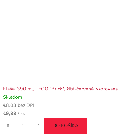
Fľaša, 390 ml, LEGO "Brick", žltá-červená, vzorovaná
Skladom
€8,03 bez DPH
€9,88
/ ks
DO KOŠÍKA