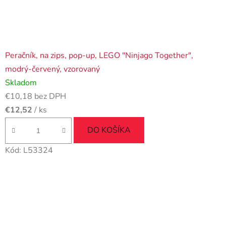
Peračník, na zips, pop-up, LEGO "Ninjago Together",
modrý-červený, vzorovaný
Skladom
€10,18 bez DPH
€12,52
/ ks
DO KOŠÍKA
Kód:
L53324