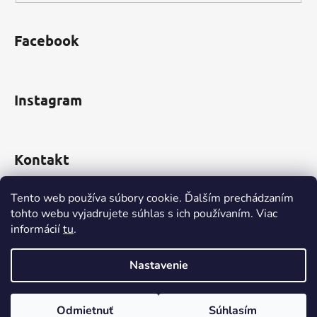
Facebook
Instagram
Kontakt
obchod
@
incomp.sk
Tento web používa súbory cookie. Ďalším prechádzaním
tohto webu vyjadrujete súhlas s ich používaním. Viac
0910 999 552
informácií
tu
.
Nastavenie
Vytvoril Shoptet
Odmietnuť
Súhlasím
Copyright 2026
www.INCOMP.sk
. Všetky práva