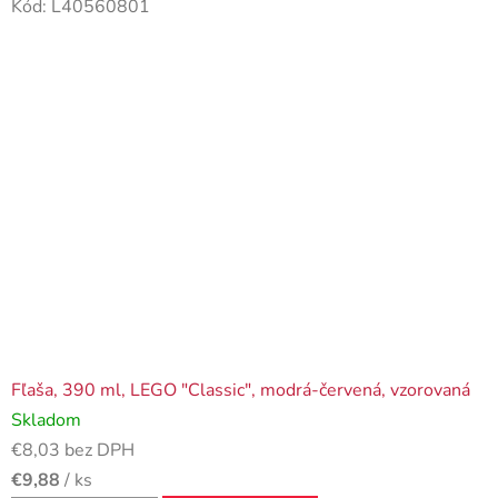
Kód:
L40560801
Fľaša, 390 ml, LEGO "Classic", modrá-červená, vzorovaná
Skladom
€8,03 bez DPH
€9,88
/ ks