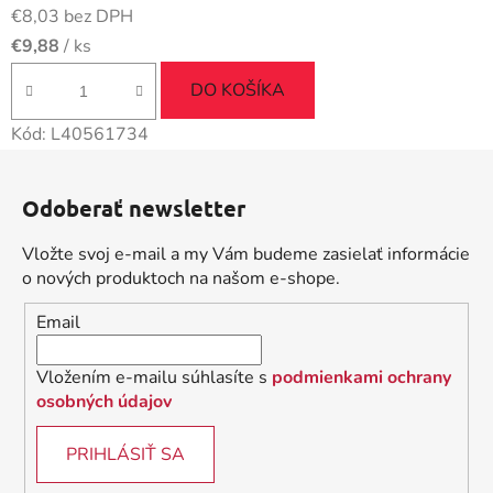
€8,03 bez DPH
€9,88
/ ks
DO KOŠÍKA
Kód:
L40561734
Z
á
Odoberať newsletter
p
ä
Vložte svoj e-mail a my Vám budeme zasielať informácie
t
o nových produktoch na našom e-shope.
i
Email
e
Vložením e-mailu súhlasíte s
podmienkami ochrany
osobných údajov
PRIHLÁSIŤ SA