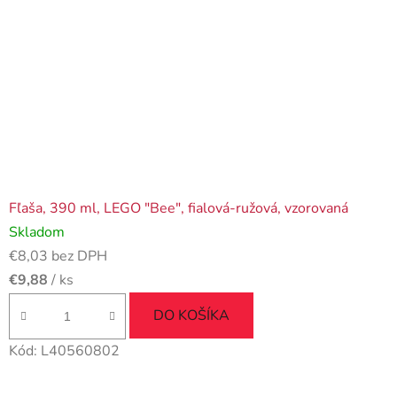
Fľaša, 390 ml, LEGO "Bee", fialová-ružová, vzorovaná
Skladom
€8,03 bez DPH
€9,88
/ ks
DO KOŠÍKA
Kód:
L40560802