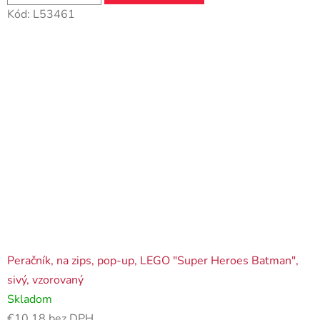
Kód:
L53461
Peračník, na zips, pop-up, LEGO "Super Heroes Batman",
sivý, vzorovaný
Skladom
€10,18 bez DPH