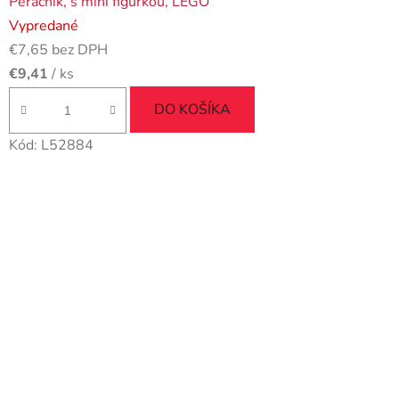
Peračník, s mini figúrkou, LEGO
Vypredané
€7,65 bez DPH
€9,41
/ ks
DO KOŠÍKA
Kód:
L52884