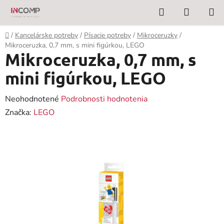
Prejsť
Hľadať
NÁKUP
na
KOŠÍK
obsah
Domov
/
Kancelárske potreby
/
Písacie potreby
/
Mikroceruzky
/
Mikroceruzka, 0,7 mm, s mini figúrkou, LEGO
Mikroceruzka, 0,7 mm, s
mini figúrkou, LEGO
Priemerné
Neohodnotené
Podrobnosti hodnotenia
hodnotenie
Značka:
LEGO
produktu
je
0,0
z
5
hviezdičiek.