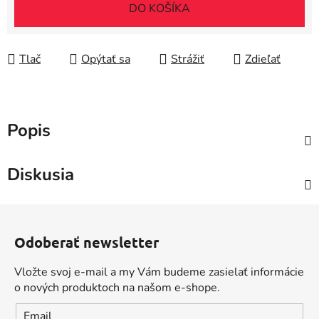
Jednotková cena:
DO KOŠÍKA
Tlač
Opýtať sa
Strážiť
Zdieľať
Popis
Diskusia
Z
á
Odoberať newsletter
p
ä
Vložte svoj e-mail a my Vám budeme zasielať informácie
t
o nových produktoch na našom e-shope.
i
Email