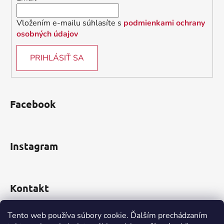
e
Vložením e-mailu súhlasíte s
podmienkami ochrany
osobných údajov
PRIHLÁSIŤ SA
Facebook
Instagram
Kontakt
obchod
@
incomp.sk
Tento web používa súbory cookie. Ďalším prechádzaním