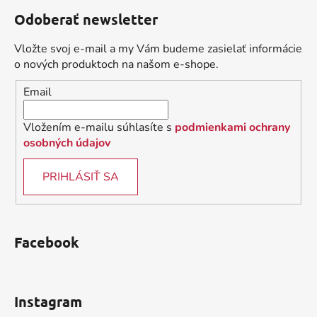
á
á
d
Odoberať newsletter
p
a
ä
c
Vložte svoj e-mail a my Vám budeme zasielať informácie
t
i
o nových produktoch na našom e-shope.
i
e
Email
p
e
r
v
Vložením e-mailu súhlasíte s
podmienkami ochrany
k
osobných údajov
y
v
PRIHLÁSIŤ SA
ý
p
i
s
Facebook
u
Instagram