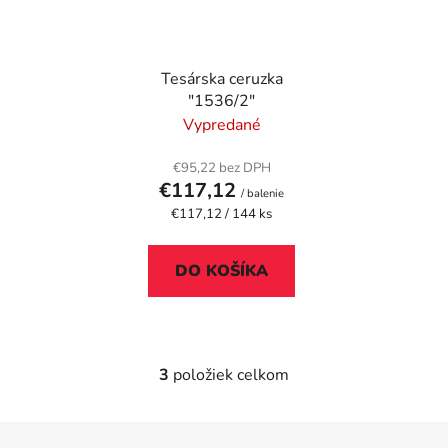
Tesárska ceruzka
"1536/2"
Vypredané
€95,22 bez DPH
€117,12
/ balenie
Jednotková
€117,12 / 144 ks
cena:
DO KOŠÍKA
3
položiek celkom
O
v
l
Z