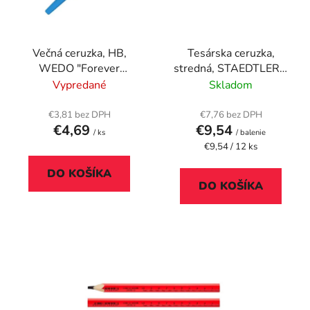
s
d
p
u
r
k
Večná ceruzka, HB,
Tesárska ceruzka,
o
t
WEDO "Forever
stredná, STAEDTLER®
d
o
Pointy", rôzne farby
"148 40"
Vypredané
Skladom
u
v
k
€3,81 bez DPH
€7,76 bez DPH
t
€4,69
€9,54
/ ks
/ balenie
o
Jednotková
€9,54 / 12 ks
cena:
v
DO KOŠÍKA
DO KOŠÍKA