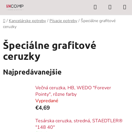
Prejsť
Hľadať
NÁKUP
na
KOŠÍK
obsah
Domov
/
Kancelárske potreby
/
Písacie potreby
/
Špeciálne grafitové
ceruzky
Špeciálne grafitové
ceruzky
Najpredávanejšie
Večná ceruzka, HB, WEDO "Forever
Pointy", rôzne farby
Vypredané
€4,69
Tesárska ceruzka, stredná, STAEDTLER®
"148 40"