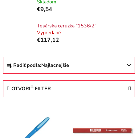
Skladom
€9,54
Tesárska ceruzka "1536/2"
Vypredané
€117,12
R
Radiť podľa:
Najlacnejšie
a
d
e
OTVORIŤ FILTER
n
i
V
e
ý
p
p
r
i
o