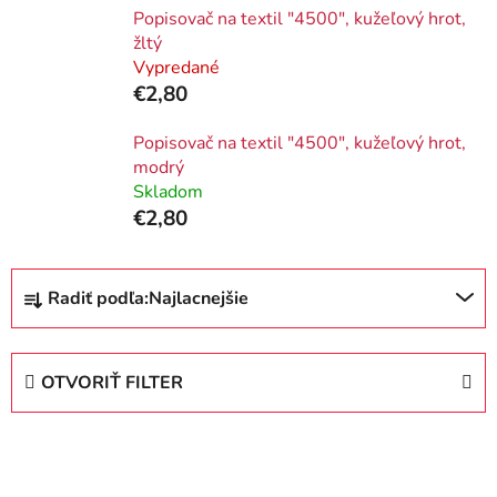
Popisovač na textil "4500", kužeľový hrot,
žltý
Vypredané
€2,80
Popisovač na textil "4500", kužeľový hrot,
modrý
Skladom
€2,80
R
Radiť podľa:
Najlacnejšie
a
d
e
OTVORIŤ FILTER
n
i
V
e
ý
p