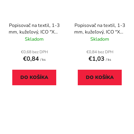
Popisovač na textil, 1-3
Popisovač na textil, 1-3
mm, kužeľový, ICO "XXL
mm, kužeľový, ICO "XXL
T-Shirt", žltý
T-Shirt", zelený
Skladom
Skladom
€0,68 bez DPH
€0,84 bez DPH
€0,84
€1,03
/ ks
/ ks
DO KOŠÍKA
DO KOŠÍKA