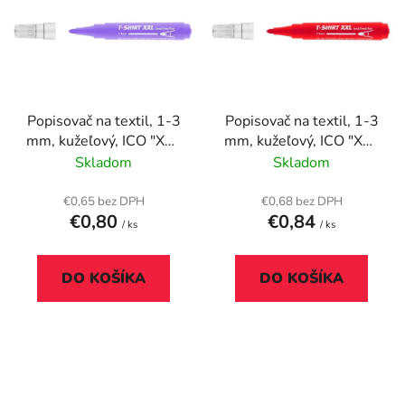
p
r
i
o
s
d
p
u
r
k
Popisovač na textil, 1-3
Popisovač na textil, 1-3
o
t
mm, kužeľový, ICO "XXL
mm, kužeľový, ICO "XXL
d
o
T-Shirt", fialový
T-Shirt", červený
Skladom
Skladom
u
v
k
€0,65 bez DPH
€0,68 bez DPH
t
€0,80
€0,84
/ ks
/ ks
o
v
DO KOŠÍKA
DO KOŠÍKA