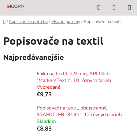
Prejsť
Hľadať
NÁKUP
na
KOŠÍK
obsah
Domov
/
Kancelárske potreby
/
Písacie potreby
/
Popisovače na textil
Popisovače na textil
Najpredávanejšie
Fixka na textil, 2,9 mm, APLI Kids
"MarkersTextil", 10 rôznych farieb
Vypredané
€9,73
Popisovač na textil, obojstranný,
STAEDTLER "3190", 12 rôznych farieb
Skladom
€8,83