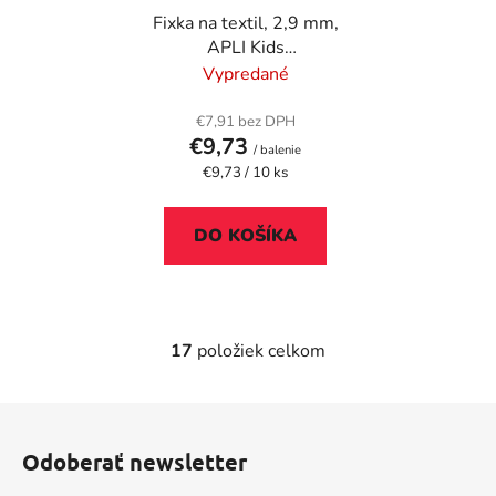
Fixka na textil, 2,9 mm,
APLI Kids
"MarkersTextil", 10
Vypredané
rôznych farieb
€7,91 bez DPH
€9,73
/ balenie
Jednotková
€9,73 / 10 ks
cena:
DO KOŠÍKA
17
položiek celkom
O
v
l
Z
á
á
d
Odoberať newsletter
p
a