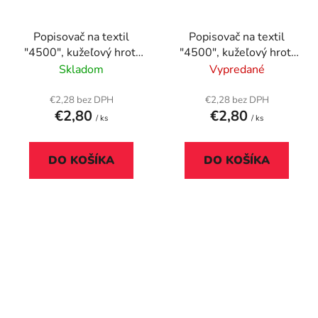
Popisovač na textil
Popisovač na textil
"4500", kužeľový hrot,
"4500", kužeľový hrot,
čierny
hnedý
Skladom
Vypredané
€2,28 bez DPH
€2,28 bez DPH
€2,80
€2,80
/ ks
/ ks
DO KOŠÍKA
DO KOŠÍKA