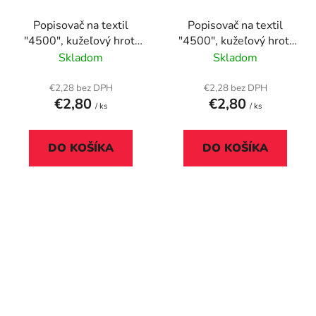
Popisovač na textil
Popisovač na textil
"4500", kužeľový hrot,
"4500", kužeľový hrot,
modrý
sivý
Skladom
Skladom
€2,28 bez DPH
€2,28 bez DPH
€2,80
€2,80
/ ks
/ ks
DO KOŠÍKA
DO KOŠÍKA