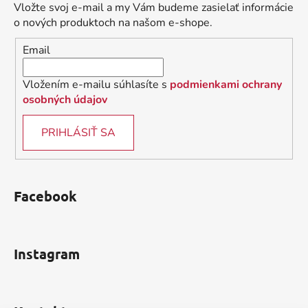
ä
c
Vložte svoj e-mail a my Vám budeme zasielať informácie
t
i
o nových produktoch na našom e-shope.
i
e
Email
p
e
r
v
Vložením e-mailu súhlasíte s
podmienkami ochrany
k
osobných údajov
y
v
PRIHLÁSIŤ SA
ý
p
i
s
Facebook
u
Instagram