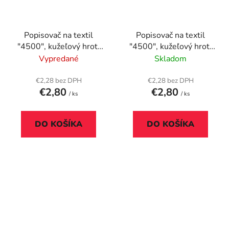
Popisovač na textil
Popisovač na textil
"4500", kužeľový hrot,
"4500", kužeľový hrot,
zelený
červený
Vypredané
Skladom
€2,28 bez DPH
€2,28 bez DPH
€2,80
€2,80
/ ks
/ ks
DO KOŠÍKA
DO KOŠÍKA