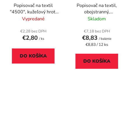
Popisovač na textil
Popisovač na textil,
"4500", kužeľový hrot,
obojstranný,
žltý
STAEDTLER "3190", 12
Vypredané
Skladom
rôznych farieb
€2,28 bez DPH
€7,18 bez DPH
€2,80
€8,83
/ ks
/ balenie
Jednotková
€8,83 / 12 ks
cena:
DO KOŠÍKA
DO KOŠÍKA