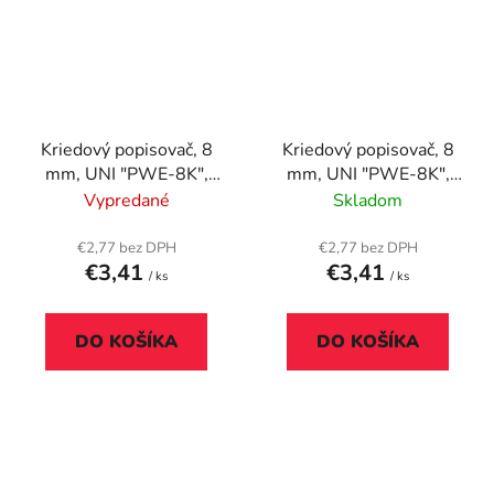
Kriedový popisovač, 8
Kriedový popisovač, 8
mm, UNI "PWE-8K",
mm, UNI "PWE-8K",
čierny
fialový
Vypredané
Skladom
€2,77 bez DPH
€2,77 bez DPH
€3,41
€3,41
/ ks
/ ks
DO KOŠÍKA
DO KOŠÍKA