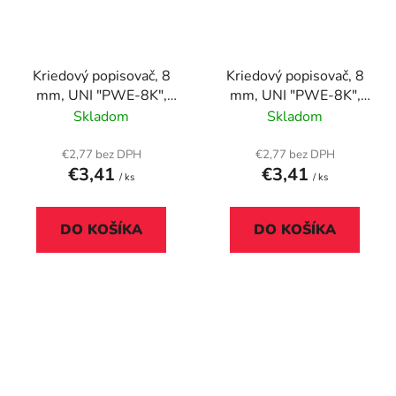
Kriedový popisovač, 8
Kriedový popisovač, 8
mm, UNI "PWE-8K",
mm, UNI "PWE-8K",
fluor žltý
strieborný
Skladom
Skladom
€2,77 bez DPH
€2,77 bez DPH
€3,41
€3,41
/ ks
/ ks
DO KOŠÍKA
DO KOŠÍKA