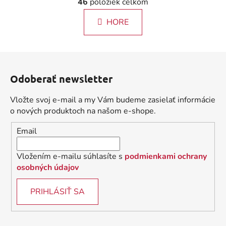
46
položiek celkom
á
v
n
l
k
HORE
á
o
d
v
a
a
Z
c
n
á
i
i
Odoberať newsletter
e
p
e
p
ä
Vložte svoj e-mail a my Vám budeme zasielať informácie
r
t
o nových produktoch na našom e-shope.
v
i
k
Email
e
y
v
Vložením e-mailu súhlasíte s
podmienkami ochrany
ý
osobných údajov
p
i
PRIHLÁSIŤ SA
s
u