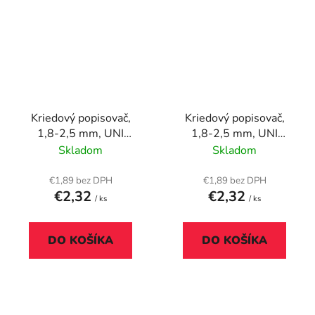
Kriedový popisovač,
Kriedový popisovač,
1,8-2,5 mm, UNI
1,8-2,5 mm, UNI
"PWE-5M", strieborný
"PWE-5M",
Skladom
Skladom
svetlomodrý
€1,89 bez DPH
€1,89 bez DPH
€2,32
€2,32
/ ks
/ ks
DO KOŠÍKA
DO KOŠÍKA