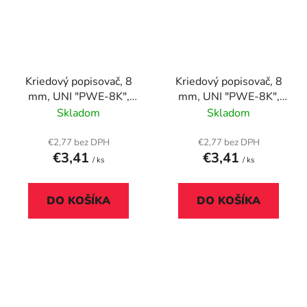
Kriedový popisovač, 8
Kriedový popisovač, 8
mm, UNI "PWE-8K",
mm, UNI "PWE-8K",
fluor červený
fluor oranžový
Skladom
Skladom
€2,77 bez DPH
€2,77 bez DPH
€3,41
€3,41
/ ks
/ ks
DO KOŠÍKA
DO KOŠÍKA