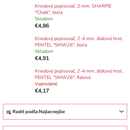
Kriedový popisovač, 2 mm, SHARPIE
"Chalk", biela
Skladom
€4,86
Kriedový popisovač, 2-4 mm, dlátový hrot,
PENTEL "SMW26", biela
Skladom
€4,91
Kriedový popisovač, 2-4 mm, dlátový hrot,
PENTEL "SMW26", fialová
Vypredané
€4,17
R
Radiť podľa:
Najlacnejšie
a
d
e