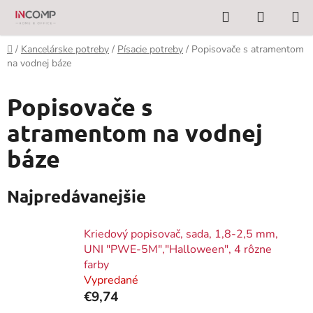
Prejsť
Hľadať
NÁKUP
na
KOŠÍK
obsah
Domov
/
Kancelárske potreby
/
Písacie potreby
/
Popisovače s atramentom
na vodnej báze
Popisovače s
atramentom na vodnej
báze
Najpredávanejšie
Kriedový popisovač, sada, 1,8-2,5 mm,
UNI "PWE-5M","Halloween", 4 rôzne
farby
Vypredané
€9,74