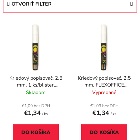
OTVORIŤ FILTER
n
i
V
e
ý
p
p
r
i
o
s
d
p
u
r
k
Kriedový popisovač, 2,5
Kriedový popisovač, 2,5
o
t
mm, 1 ks/blister,
mm, FLEXOFFICE
d
o
FLEXOFFICE
"Chalkmarker", biely
Skladom
Vypredané
u
v
"Chalkmarker", biela
k
€1,09 bez DPH
€1,09 bez DPH
t
€1,34
€1,34
/ ks
/ ks
o
v
DO KOŠÍKA
DO KOŠÍKA