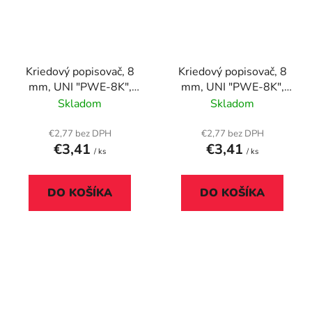
Kriedový popisovač, 8
Kriedový popisovač, 8
mm, UNI "PWE-8K",
mm, UNI "PWE-8K",
fluor ružový
fluor zelený
Skladom
Skladom
€2,77 bez DPH
€2,77 bez DPH
€3,41
€3,41
/ ks
/ ks
DO KOŠÍKA
DO KOŠÍKA