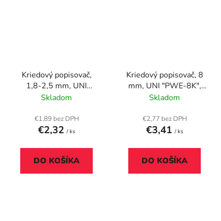
Kriedový popisovač,
Kriedový popisovač, 8
1,8-2,5 mm, UNI
mm, UNI "PWE-8K",
"PWE-5M", zlatý
biely
Skladom
Skladom
€1,89 bez DPH
€2,77 bez DPH
€2,32
€3,41
/ ks
/ ks
DO KOŠÍKA
DO KOŠÍKA