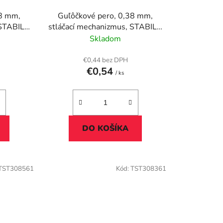
u
38 mm,
Guľôčkové pero, 0,38 mm,
k
 STABILO
stláčací mechanizmus, STABILO
t
ne
"Liner 308", fialové
Skladom
o
v
€0,44 bez DPH
€0,54
/ ks
DO KOŠÍKA
TST308561
Kód:
TST308361