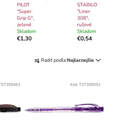
PILOT
STABILO
"Super
"Liner
Grip G",
308",
zelené
ružové
Skladom
Skladom
€1,30
€0,54
R
Radiť podľa:
Najlacnejšie
a
d
e
TST308461
Kód:
TST308551
n
i
e
p
r
o
d