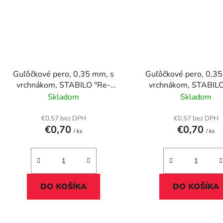
Guľôčkové pero, 0,35 mm, s
Guľôčkové pero, 0,3
vrchnákom, STABILO "Re-
vrchnákom, STABILO
Liner", červené
Liner", modré
Skladom
Skladom
€0,57 bez DPH
€0,57 bez DPH
€0,70
€0,70
/ ks
/ ks
DO KOŠÍKA
DO KOŠÍKA