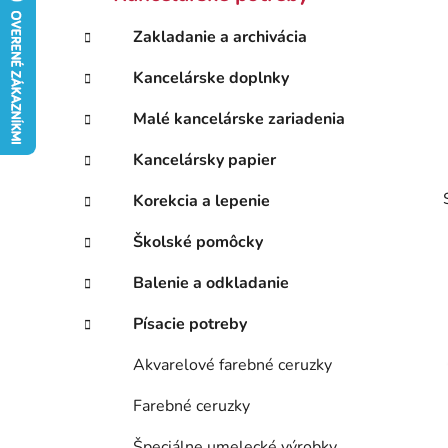
a
kategórie
o
t
č
Zakladanie a archivácia
e
n
g
Kancelárske doplnky
ý
ó
p
r
Malé kancelárske zariadenia
i
a
e
n
Kancelársky papier
e
Korekcia a lepenie
l
Školské pomôcky
Balenie a odkladanie
Písacie potreby
Akvarelové farebné ceruzky
Farebné ceruzky
Špeciálne umelecké výrobky