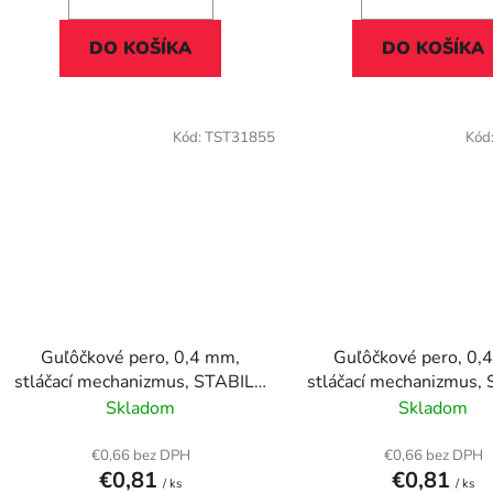
DO KOŠÍKA
DO KOŠÍKA
Kód:
TST31855
Kód
Guľôčkové pero, 0,4 mm,
Guľôčkové pero, 0,
stláčací mechanizmus, STABILO
stláčací mechanizmus,
"Marathon", fialové
"Marathon", mod
Skladom
Skladom
€0,66 bez DPH
€0,66 bez DPH
€0,81
€0,81
/ ks
/ ks