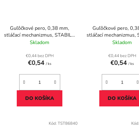
Guľôčkové pero, 0,38 mm,
Guľôčkové pero, 0,
stláčací mechanizmus, STABILO
stláčací mechanizmus,
"Liner 308", modré
"Liner 308", ruž
Skladom
Skladom
€0,44 bez DPH
€0,44 bez DPH
€0,54
€0,54
/ ks
/ ks
DO KOŠÍKA
DO KOŠÍKA
Kód:
TST86840
Kód