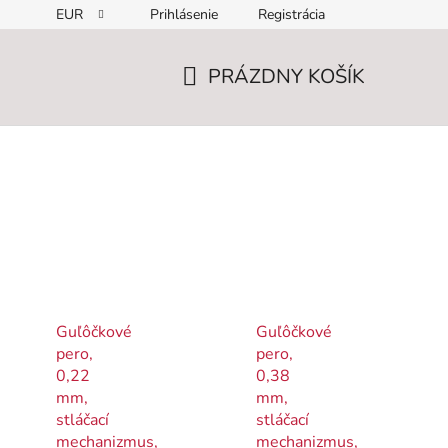
EUR
Prihlásenie
Registrácia
PRÁZDNY KOŠÍK
NÁKUPNÝ
KOŠÍK
Guľôčkové
Guľôčkové
pero,
pero,
0,22
0,38
mm,
mm,
stláčací
stláčací
mechanizmus,
mechanizmus,