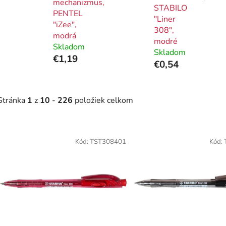
mechanizmus,
STABILO
PENTEL
"Liner
"iZee",
308",
modrá
modré
Skladom
Skladom
€1,19
€0,54
Stránka
1
z
10
-
226
položiek celkom
V
ý
Kód:
TST308401
Kód:
p
i
s
p
r
o