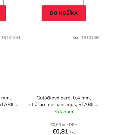
DO KOŠÍKA
:
TST31841
Kód:
TST31856
4 mm,
Guľôčkové pero, 0,4 mm,
 STABILO
stláčací mechanizmus, STABILO
ré
"Marathon", ružové
Skladom
€0,66 bez DPH
€0,81
/ ks