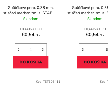
d
Guľôčkové pero, 0,38 mm,
Guľôčkové pero, 0,
u
stláčací mechanizmus, STABILO
stláčací mechanizmus,
k
"Liner 308", červené
"Liner 308", čier
Skladom
Skladom
t
o
€0,44 bez DPH
€0,44 bez DPH
€0,54
€0,54
v
/ ks
/ ks
DO KOŠÍKA
DO KOŠÍKA
Kód:
TST308411
Kód: