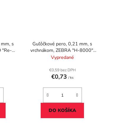
5 mm, s
Guľôčkové pero, 0,21 mm, s
 "Re-
vrchnákom, ZEBRA "H-8000",
červená
Vypredané
€0,59 bez DPH
€0,73
/ ks
DO KOŠÍKA