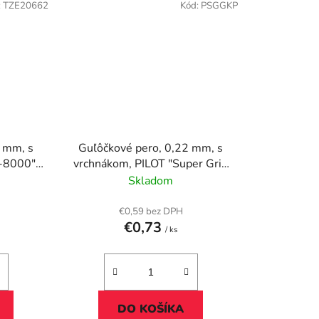
:
TZE20662
Kód:
PSGGKP
1 mm, s
Guľôčkové pero, 0,22 mm, s
-8000",
vrchnákom, PILOT "Super Grip
G", červené
Skladom
€0,59 bez DPH
€0,73
/ ks
DO KOŠÍKA