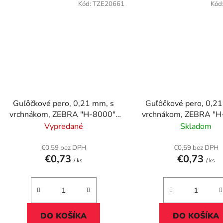
Kód:
TZE20661
Kód
Guľôčkové pero, 0,21 mm, s
Guľôčkové pero, 0,2
vrchnákom, ZEBRA "H-8000",
vrchnákom, ZEBRA "H
čierna
modrá
Vypredané
Skladom
€0,59 bez DPH
€0,59 bez DPH
€0,73
€0,73
/ ks
/ ks
DO KOŠÍKA
DO KOŠÍKA