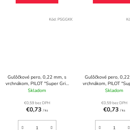
Kód:
PSGGKK
K
Guľôčkové pero, 0,22 mm, s
Guľôčkové pero, 0,2
vrchnákom, PILOT "Super Grip
vrchnákom, PILOT "Su
G", modré
G", zelené
Skladom
Skladom
€0,59 bez DPH
€0,59 bez DPH
€0,73
€0,73
/ ks
/ ks