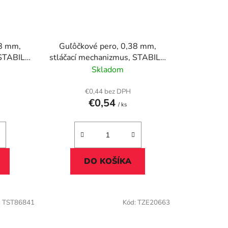
38 mm,
Guľôčkové pero, 0,38 mm,
 STABILO
stláčací mechanizmus, STABILO
ové
"Liner 308", zelené
Skladom
€0,44 bez DPH
€0,54
/ ks
DO KOŠÍKA
:
TST86841
Kód:
TZE20663