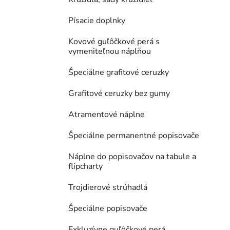
Písacie doplnky
Kovové guľôčkové perá s
vymeniteľnou náplňou
Špeciálne grafitové ceruzky
Grafitové ceruzky bez gumy
Atramentové náplne
Špeciálne permanentné popisovače
Náplne do popisovačov na tabule a
flipcharty
Trojdierové strúhadlá
Špeciálne popisovače
Exkluzívne guľôčkové perá