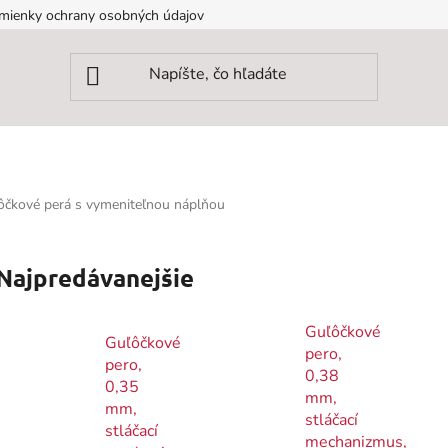
mienky ochrany osobných údajov
ôčkové perá s vymeniteľnou náplňou
Najpredávanejšie
Guľôčkové
Guľôčkové
pero,
pero,
0,38
0,35
mm,
mm,
stláčací
stláčací
mechanizmus,