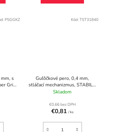
ód:
PSGGKZ
Kód:
TST31840
2 mm, s
Guľôčkové pero, 0,4 mm,
per Grip
stláčací mechanizmus, STABILO
"Marathon", červené
Skladom
€0,66 bez DPH
€0,81
/ ks