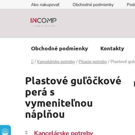
Prejsť
Ako nakupovať
Obchodné podmienky
Pod
na
obsah
Obchodné podmienky
Kontakty
Domov
/
Kancelárske potreby
/
Písacie potreby
/
Plastové guľ
Plastové guľôčkové
perá s
vymeniteľnou
náplňou
B
K
Preskočiť
Kancelárske potreby