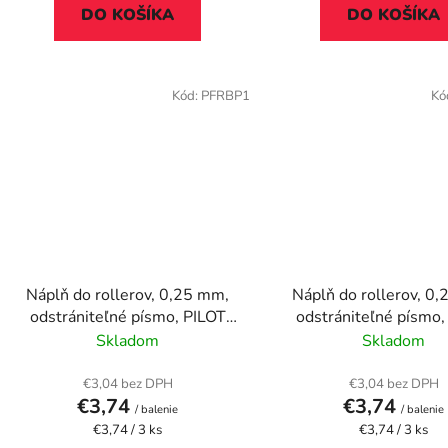
DO KOŠÍKA
DO KOŠÍKA
Kód:
PFRBP1
Kó
Náplň do rollerov, 0,25 mm,
Náplň do rollerov, 0
odstrániteľné písmo, PILOT
odstrániteľné písmo,
"Frixion Clicker/Ball" 05,
"Frixion Clicker/Ball" 0
Skladom
Skladom
červená
€3,04 bez DPH
€3,04 bez DPH
€3,74
€3,74
/ balenie
/ balenie
Jednotková
Jednotková
€3,74 / 3 ks
€3,74 / 3 ks
cena:
cena: