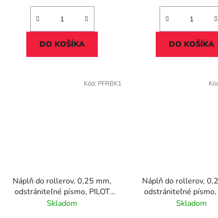
DO KOŠÍKA
DO KOŠÍKA
Kód:
PFRBK1
Kó
Náplň do rollerov, 0,25 mm,
Náplň do rollerov, 0
odstrániteľné písmo, PILOT
odstrániteľné písmo,
"Frixion Clicker/Ball" 05, modrá
"Frixion Clicker/Bal
Skladom
Skladom
svetlomodrá