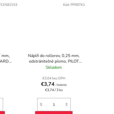
FCE582153
Kód:
PFRBTK1
,7 mm,
Náplň do rollerov, 0,25 mm,
HARD
odstrániteľné písmo, PILOT
"Frixion Ball/Clicker" 05,
Skladom
atramentová
€3,04 bez DPH
€3,74
/ balenie
Jednotková
€3,74 / 3 ks
cena: