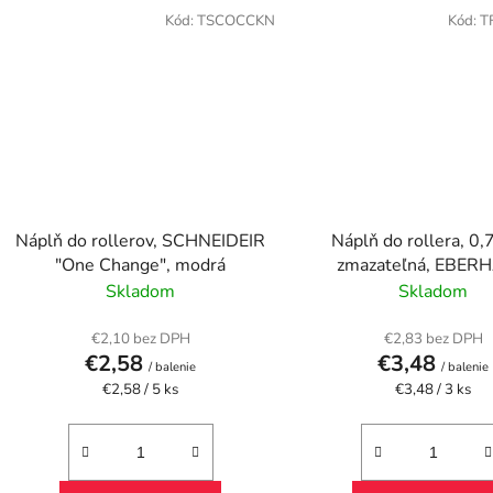
Kód:
TSCOCCKN
Kód:
T
Náplň do rollerov, SCHNEIDEIR
Náplň do rollera, 0
"One Change", modrá
zmazateľná, EBER
FABER, modrá
Skladom
Skladom
€2,10 bez DPH
€2,83 bez DPH
€2,58
€3,48
/ balenie
/ balenie
Jednotková
Jednotková
€2,58 / 5 ks
€3,48 / 3 ks
cena:
cena: