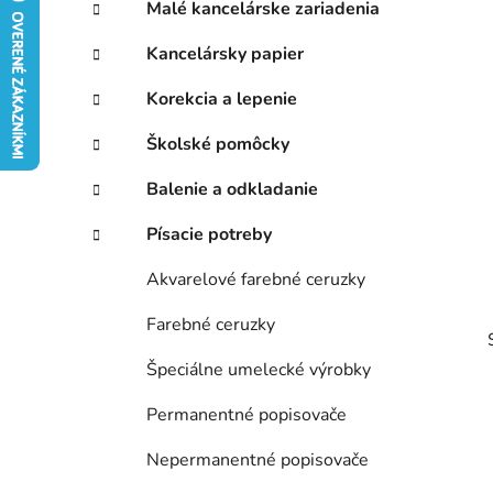
p
r
Malé kancelárske zariadenia
i
a
e
n
Kancelársky papier
e
Korekcia a lepenie
l
Školské pomôcky
Balenie a odkladanie
Písacie potreby
Akvarelové farebné ceruzky
Farebné ceruzky
Špeciálne umelecké výrobky
Permanentné popisovače
Nepermanentné popisovače