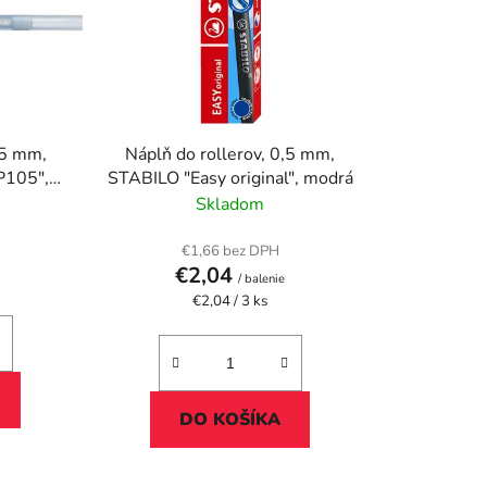
e
p
r
o
d
u
25 mm,
Náplň do rollerov, 0,5 mm,
k
P105",
STABILO "Easy original", modrá
t
Skladom
o
v
€1,66 bez DPH
€2,04
/ balenie
Jednotková
€2,04 / 3 ks
cena:
DO KOŠÍKA