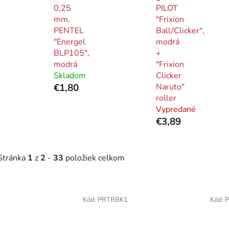
0,25
PILOT
mm,
"Frixion
PENTEL
Ball/Clicker",
"Energel
modrá
BLP105",
+
modrá
"Frixion
Skladom
Clicker
€1,80
Naruto"
roller
Vypredané
€3,89
Stránka
1
z
2
-
33
položiek celkom
V
ý
Kód:
PRTRBK1
Kód:
p