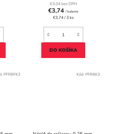
€3,04 bez DPH
€3,74
/ balenie
Jednotková
€3,74 / 3 ks
cena:
DO KOŠÍKA
d:
PFRBFK3
Kód:
PFRBK3