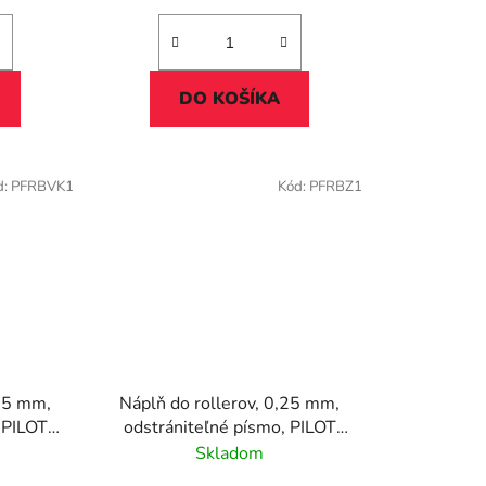
DO KOŠÍKA
d:
PFRBVK1
Kód:
PFRBZ1
,25 mm,
Náplň do rollerov, 0,25 mm,
 PILOT
odstrániteľné písmo, PILOT
l" 05,
"Frixion Clicker/Ball" 05, zelená
Skladom