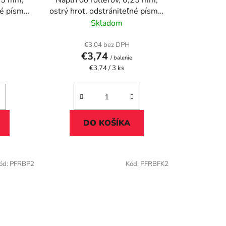
,25 mm,
Náplň do rollerov, 0,25 mm,
né písmo,
ostrý hrot, odstrániteľné písmo,
 čierna
PILOT "Frixion Point", modrá
Skladom
€3,04 bez DPH
€3,74
/ balenie
Jednotková
€3,74 / 3 ks
cena:
DO KOŠÍKA
ód:
PFRBP2
Kód:
PFRBFK2