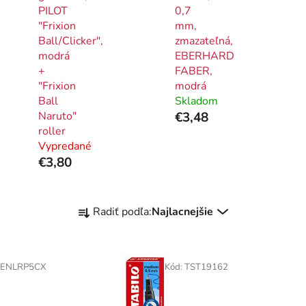
PILOT
0,7
"Frixion
mm,
Ball/Clicker",
zmazateľná,
modrá
EBERHARD
+
FABER,
"Frixion
modrá
Ball
Skladom
Naruto"
€3,48
roller
Vypredané
€3,80
R
Radiť podľa:
Najlacnejšie
a
d
e
PENLRP5CX
Kód:
TST19162
n
i