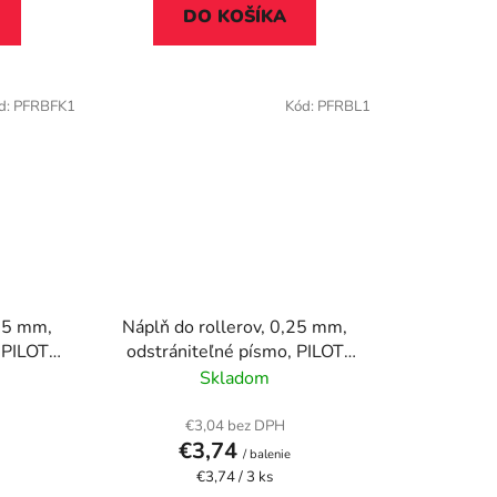
DO KOŠÍKA
d:
PFRBFK1
Kód:
PFRBL1
,25 mm,
Náplň do rollerov, 0,25 mm,
 PILOT
odstrániteľné písmo, PILOT
5, čierna
"Frixion Clicker/Ball" 05, fialová
Skladom
€3,04 bez DPH
€3,74
/ balenie
Jednotková
€3,74 / 3 ks
cena: