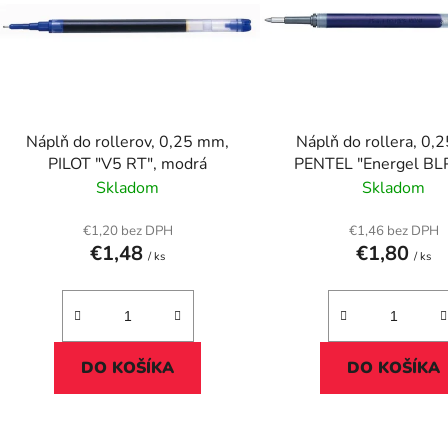
i
s
p
r
o
d
Náplň do rollerov, 0,25 mm,
Náplň do rollera, 0,
u
PILOT "V5 RT", modrá
PENTEL "Energel BL
k
modrá
Skladom
Skladom
t
o
€1,20 bez DPH
€1,46 bez DPH
€1,48
€1,80
v
/ ks
/ ks
DO KOŠÍKA
DO KOŠÍKA