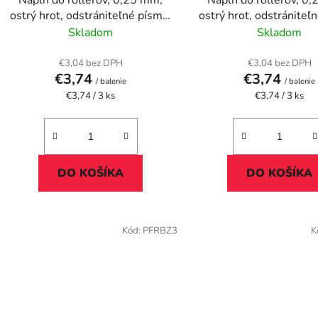
Náplň do rollerov, 0,25 mm,
Náplň do rollerov, 0
ostrý hrot, odstrániteľné písmo,
ostrý hrot, odstrániteľ
PILOT "Frixion Point", červená
PILOT "Frixion Point",
Skladom
Skladom
€3,04 bez DPH
€3,04 bez DPH
€3,74
€3,74
/ balenie
/ balenie
Jednotková
Jednotková
€3,74 / 3 ks
€3,74 / 3 ks
cena:
cena:
DO KOŠÍKA
DO KOŠÍKA
Kód:
PFRBZ3
K