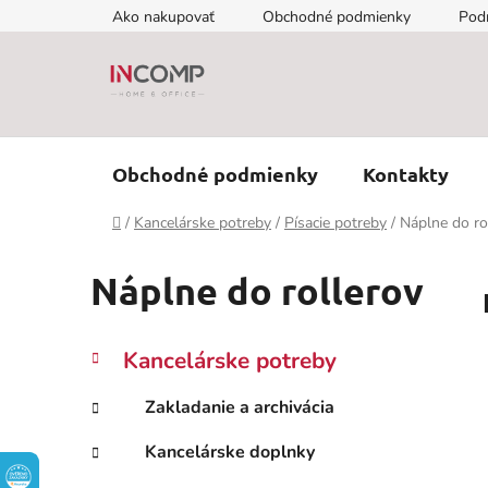
Prejsť
Ako nakupovať
Obchodné podmienky
Pod
na
obsah
Obchodné podmienky
Kontakty
Domov
/
Kancelárske potreby
/
Písacie potreby
/
Náplne do ro
Náplne do rollerov
B
K
Preskočiť
Kancelárske potreby
a
kategórie
o
t
č
Zakladanie a archivácia
e
n
g
Kancelárske doplnky
ý
ó