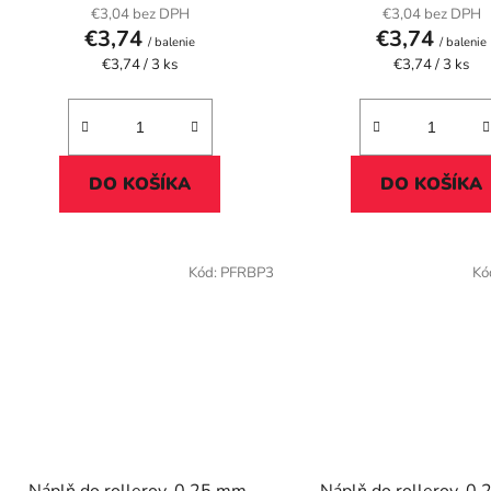
€3,04 bez DPH
€3,04 bez DPH
€3,74
€3,74
/ balenie
/ balenie
Jednotková
Jednotková
€3,74 / 3 ks
€3,74 / 3 ks
cena:
cena:
DO KOŠÍKA
DO KOŠÍKA
Kód:
PFRBP3
Kó