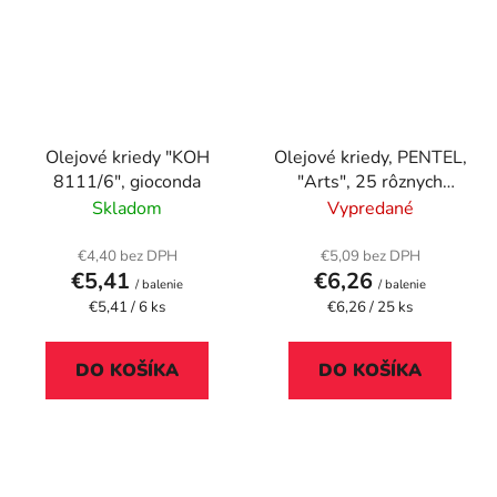
Olejové kriedy "KOH
Olejové kriedy, PENTEL,
8111/6", gioconda
"Arts", 25 rôznych
farieb
Skladom
Vypredané
€4,40 bez DPH
€5,09 bez DPH
€5,41
€6,26
/ balenie
/ balenie
Jednotková
Jednotková
€5,41 / 6 ks
€6,26 / 25 ks
cena:
cena:
DO KOŠÍKA
DO KOŠÍKA