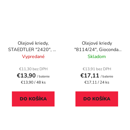
Olejové kriedy,
Olejové kriedy
STAEDTLER "2420", 48
"8114/24", Gioconda,
rôznych farieb
24 farieb
Vypredané
Skladom
€11,30 bez DPH
€13,91 bez DPH
€13,90
€17,11
/ balenie
/ balenie
Jednotková
Jednotková
€13,90 / 48 ks
€17,11 / 24 ks
cena:
cena:
DO KOŠÍKA
DO KOŠÍKA