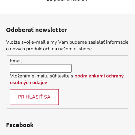
O
v
l
Z
á
á
d
Odoberať newsletter
p
a
ä
c
Vložte svoj e-mail a my Vám budeme zasielať informácie
t
i
o nových produktoch na našom e-shope.
i
e
Email
p
e
r
v
Vložením e-mailu súhlasíte s
podmienkami ochrany
k
osobných údajov
y
v
PRIHLÁSIŤ SA
ý
p
i
s
Facebook
u