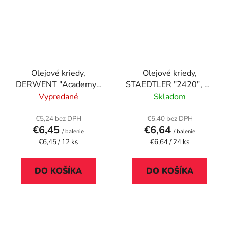
Olejové kriedy,
Olejové kriedy,
DERWENT "Academy",
STAEDTLER "2420", 24
12 rôznych farieb
rôznych farieb
Vypredané
Skladom
€5,24 bez DPH
€5,40 bez DPH
€6,45
€6,64
/ balenie
/ balenie
Jednotková
Jednotková
€6,45 / 12 ks
€6,64 / 24 ks
cena:
cena:
DO KOŠÍKA
DO KOŠÍKA