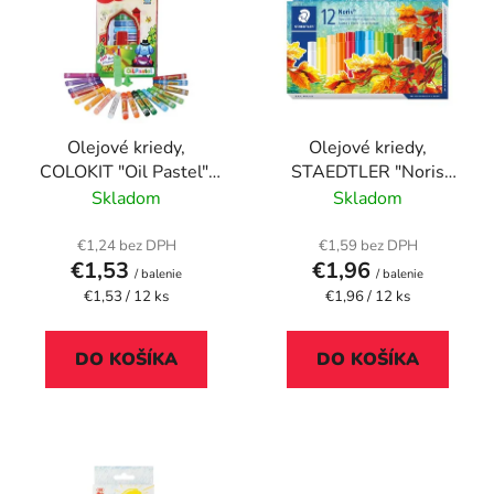
p
r
i
o
s
d
p
u
r
k
Olejové kriedy,
Olejové kriedy,
o
t
COLOKIT "Oil Pastel",
STAEDTLER "Noris
d
o
12 rôznych farieb
241", 12 rôznych farieb
Skladom
Skladom
u
v
k
€1,24 bez DPH
€1,59 bez DPH
t
€1,53
€1,96
/ balenie
/ balenie
o
Jednotková
Jednotková
€1,53 / 12 ks
€1,96 / 12 ks
cena:
cena:
v
DO KOŠÍKA
DO KOŠÍKA