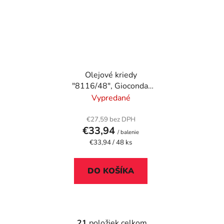
Olejové kriedy
"8116/48", Gioconda,
48 farieb
Vypredané
€27,59 bez DPH
€33,94
/ balenie
Jednotková
€33,94 / 48 ks
cena:
DO KOŠÍKA
21
položiek celkom