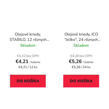
Olejové kriedy,
Olejové kriedy, ICO
STABILO, 12 rôznych
"Ježko", 24 rôznych
farieb
farieb
Skladom
Skladom
€3,42 bez DPH
€4,28 bez DPH
€4,21
€5,26
/ balenie
/ balenie
Jednotková
Jednotková
€4,21 / 12 ks
€5,26 / 24 ks
cena:
cena:
DO KOŠÍKA
DO KOŠÍKA