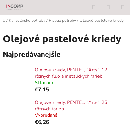
Prejsť
Hľadať
NÁKUP
na
KOŠÍK
obsah
Domov
/
Kancelárske potreby
/
Písacie potreby
/
Olejové pastelové kriedy
Olejové pastelové kriedy
Najpredávanejšie
Olejové kriedy, PENTEL, "Arts", 12
rôznych fluo a metalických farieb
Skladom
€7,15
Olejové kriedy, PENTEL, "Arts", 25
rôznych farieb
Vypredané
€6,26