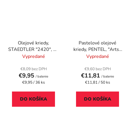
Olejové kriedy,
Pastelové olejové
STAEDTLER "2420", 36
kriedy, PENTEL, "Arts",
rôznych farieb
50 rôznych farieb
Vypredané
Vypredané
€8,09 bez DPH
€9,60 bez DPH
€9,95
€11,81
/ balenie
/ balenie
Jednotková
Jednotková
€9,95 / 36 ks
€11,81 / 50 ks
cena:
cena:
DO KOŠÍKA
DO KOŠÍKA