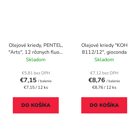
Olejové kriedy, PENTEL,
Olejové kriedy "KOH
"Arts", 12 rôznych fluo a
8112/12", gioconda
metalických farieb
Skladom
Skladom
€5,81 bez DPH
€7,12 bez DPH
€7,15
€8,76
/ balenie
/ balenie
Jednotková
Jednotková
€7,15 / 12 ks
€8,76 / 12 ks
cena:
cena:
DO KOŠÍKA
DO KOŠÍKA