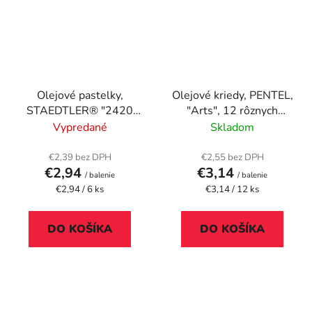
Olejové pastelky,
Olejové kriedy, PENTEL,
STAEDTLER® "2420
"Arts", 12 rôznych
M", 6 rôznych
farieb
Vypredané
Skladom
metalických farieb
€2,39 bez DPH
€2,55 bez DPH
€2,94
€3,14
/ balenie
/ balenie
Jednotková
Jednotková
€2,94 / 6 ks
€3,14 / 12 ks
cena:
cena:
DO KOŠÍKA
DO KOŠÍKA