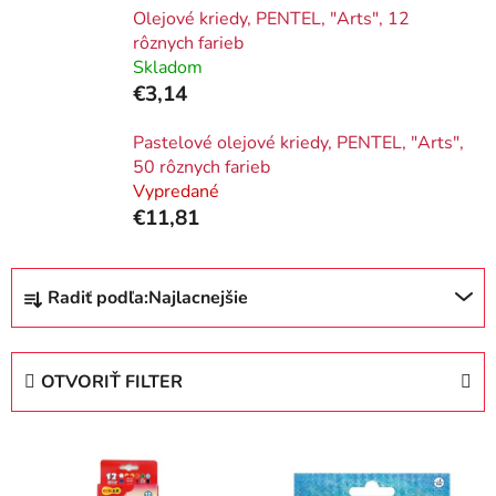
Olejové kriedy, PENTEL, "Arts", 12
rôznych farieb
Skladom
€3,14
Pastelové olejové kriedy, PENTEL, "Arts",
50 rôznych farieb
Vypredané
€11,81
R
Radiť podľa:
Najlacnejšie
a
d
e
OTVORIŤ FILTER
n
i
V
e
ý
p