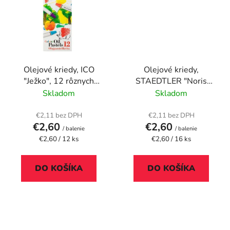
Olejové kriedy, ICO
Olejové kriedy,
"Ježko", 12 rôznych
STAEDTLER "Noris
farieb
241", 16 rôznych farieb
Skladom
Skladom
€2,11 bez DPH
€2,11 bez DPH
€2,60
€2,60
/ balenie
/ balenie
Jednotková
Jednotková
€2,60 / 12 ks
€2,60 / 16 ks
cena:
cena:
DO KOŠÍKA
DO KOŠÍKA