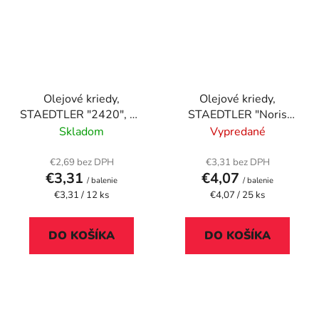
Olejové kriedy,
Olejové kriedy,
STAEDTLER "2420", 12
STAEDTLER "Noris
rôznych farieb
241", 25 rôznych farieb
Skladom
Vypredané
€2,69 bez DPH
€3,31 bez DPH
€3,31
€4,07
/ balenie
/ balenie
Jednotková
Jednotková
€3,31 / 12 ks
€4,07 / 25 ks
cena:
cena:
DO KOŠÍKA
DO KOŠÍKA