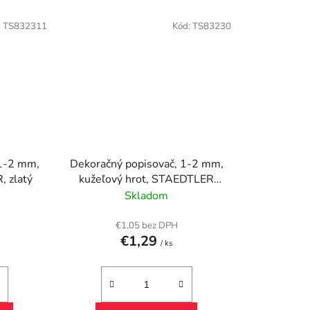
:
TS832311
Kód:
TS83230
 1-2 mm,
Dekoračný popisovač, 1-2 mm,
, zlatý
kužeľový hrot, STAEDTLER
"8323", biely
Skladom
€1,05 bez DPH
€1,29
/ ks