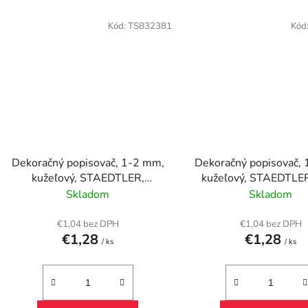
Kód:
TS832381
Kód
Dekoračný popisovač, 1-2 mm,
Dekoračný popisovač,
kužeľový, STAEDTLER,
kužeľový, STAEDTLER
strieborný
Skladom
Skladom
€1,04 bez DPH
€1,04 bez DPH
€1,28
€1,28
/ ks
/ ks