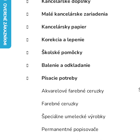
Kancelárske doplnky
ý
ó
p
r
Malé kancelárske zariadenia
i
a
e
n
Kancelársky papier
e
Korekcia a lepenie
l
Školské pomôcky
Balenie a odkladanie
Písacie potreby
Akvarelové farebné ceruzky
Farebné ceruzky
Špeciálne umelecké výrobky
Permanentné popisovače