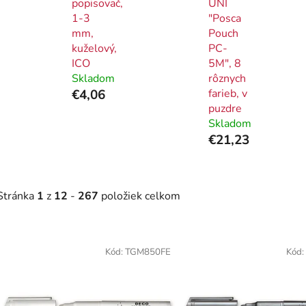
popisovač,
UNI
1-3
"Posca
mm,
Pouch
kuželový,
PC-
ICO
5M", 8
Skladom
rôznych
€4,06
farieb, v
puzdre
Skladom
€21,23
Stránka
1
z
12
-
267
položiek celkom
V
ý
Kód:
TGM850FE
Kód:
p
i