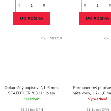
DO KOŠÍKA
DO KOŠÍKA
Kód:
TS83210
Kód:
Dekoračný popisovač,1-6 mm,
Permanentný popisov
STAEDTLER "8321", biely
báze vody, 1,2-1,8 
"Prockey PM-122", 
Skladom
Vypredané
€1,21 bez DPH
€1,41 bez DPH