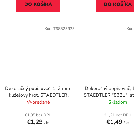
DO KOŠÍKA
DO KOŠÍKA
Kód:
TS8323623
Kód
Dekoračný popisovač, 1-2 mm,
Dekoračný popisovač,
kužeľový hrot, STAEDTLER
STAEDTLER "8321", st
"8323", metalická fialová
Vypredané
Skladom
€1,05 bez DPH
€1,21 bez DPH
€1,29
€1,49
/ ks
/ ks