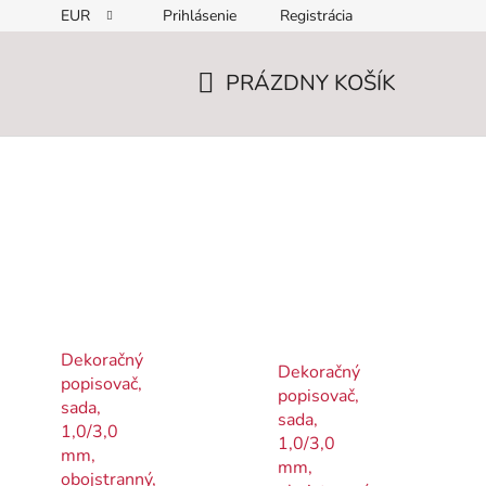
EUR
Prihlásenie
Registrácia
PRÁZDNY KOŠÍK
NÁKUPNÝ
KOŠÍK
Dekoračný
Dekoračný
popisovač,
popisovač,
sada,
sada,
1,0/3,0
1,0/3,0
mm,
mm,
obojstranný,