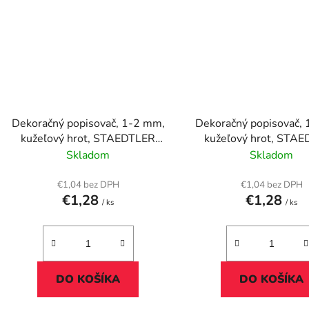
Dekoračný popisovač, 1-2 mm,
Dekoračný popisovač,
kužeľový hrot, STAEDTLER
kužeľový hrot, STA
"8323", kovovo červený
"8323", kovovo m
Skladom
Skladom
€1,04 bez DPH
€1,04 bez DPH
€1,28
€1,28
/ ks
/ ks
DO KOŠÍKA
DO KOŠÍKA