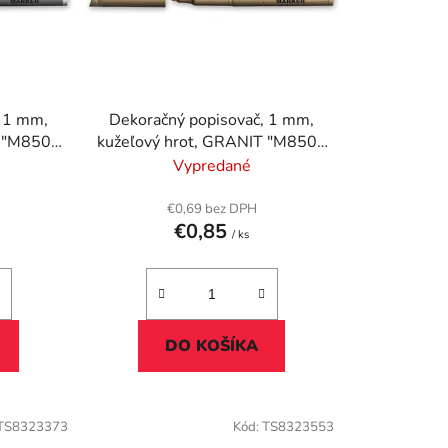
p
r
o
d
u
, 1 mm,
Dekoračný popisovač, 1 mm,
k
 "M850",
kužeľový hrot, GRANIT "M850",
t
zlatá
Vypredané
o
v
€0,69 bez DPH
€0,85
/ ks
DO KOŠÍKA
TS8323373
Kód:
TS8323553