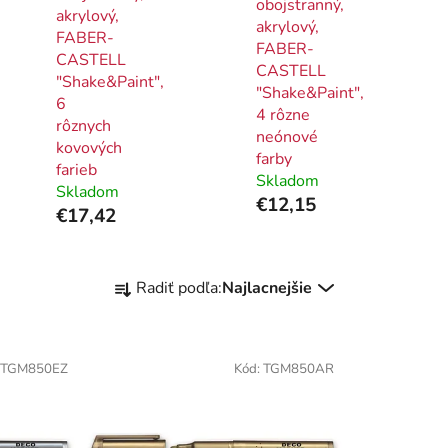
obojstranný,
akrylový,
akrylový,
FABER-
FABER-
CASTELL
CASTELL
"Shake&Paint",
"Shake&Paint",
6
4 rôzne
rôznych
neónové
kovových
farby
farieb
Skladom
Skladom
€12,15
€17,42
R
Radiť podľa:
Najlacnejšie
a
d
e
TGM850EZ
Kód:
TGM850AR
n
i
e