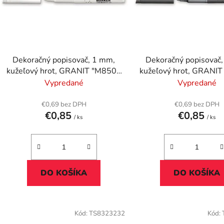
s
p
r
o
d
Dekoračný popisovač, 1 mm,
Dekoračný popisovač
u
kužeľový hrot, GRANIT "M850",
kužeľový hrot, GRANIT
k
biela
strieborná
Vypredané
Vypredané
t
o
€0,69 bez DPH
€0,69 bez DPH
€0,85
€0,85
v
/ ks
/ ks
DO KOŠÍKA
DO KOŠÍKA
Kód:
TS8323232
Kód: