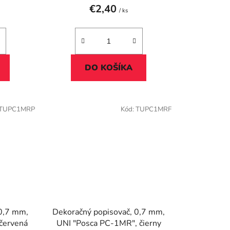
€2,40
/ ks
DO KOŠÍKA
TUPC1MRP
Kód:
TUPC1MRF
 0,7 mm,
Dekoračný popisovač, 0,7 mm,
červená
UNI "Posca PC-1MR", čierny