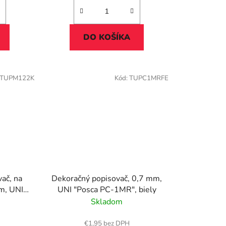
DO KOŠÍKA
TUPM122K
Kód:
TUPC1MRFE
ač, na
Dekoračný popisovač, 0,7 mm,
mm, UNI
UNI "Posca PC-1MR", biely
modrý
Skladom
€1,95 bez DPH