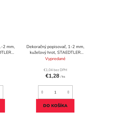
 1-2 mm,
Dekoračný popisovač, 1-2 mm,
EDTLER
kužeľový hrot, STAEDTLER
odrý
"8323", kovovo zelený
Vypredané
€1,04 bez DPH
€1,28
/ ks
DO KOŠÍKA