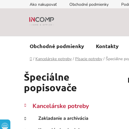
Prejsť
Ako nakupovať
Obchodné podmienky
Pod
na
obsah
Obchodné podmienky
Kontakty
Domov
/
Kancelárske potreby
/
Písacie potreby
/
Špeciálne po
Špeciálne
popisovače
B
K
Preskočiť
Kancelárske potreby
a
kategórie
o
t
č
Zakladanie a archivácia
e
n
g