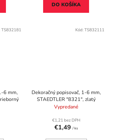
DO KOŠÍKA
:
TS832181
Kód:
TS832111
 1-6 mm,
Dekoračný popisovač, 1-6 mm,
rieborný
STAEDTLER "8321", zlatý
Vypredané
€1,21 bez DPH
€1,49
/ ks