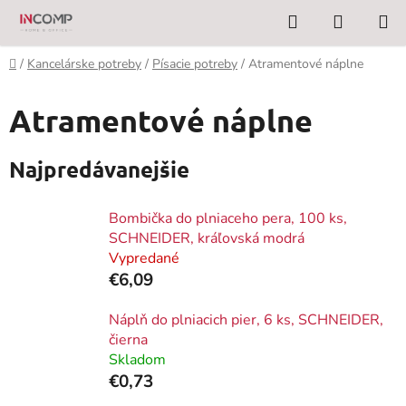
Prejsť
Hľadať
NÁKUP
na
KOŠÍK
obsah
Domov
/
Kancelárske potreby
/
Písacie potreby
/
Atramentové náplne
Atramentové náplne
Najpredávanejšie
Bombička do plniaceho pera, 100 ks,
SCHNEIDER, kráľovská modrá
Vypredané
€6,09
Náplň do plniacich pier, 6 ks, SCHNEIDER,
čierna
Skladom
€0,73