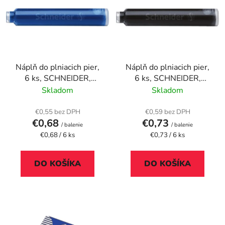
p
r
i
o
s
d
p
u
r
k
Náplň do plniacich pier,
Náplň do plniacich pier,
o
t
6 ks, SCHNEIDER,
6 ks, SCHNEIDER,
d
o
kráľovská modrá
čierna
Skladom
Skladom
u
v
k
€0,55 bez DPH
€0,59 bez DPH
t
€0,68
€0,73
/ balenie
/ balenie
o
Jednotková
Jednotková
€0,68 / 6 ks
€0,73 / 6 ks
cena:
cena:
v
DO KOŠÍKA
DO KOŠÍKA