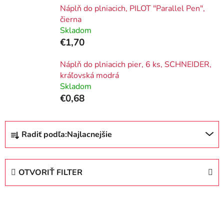
Náplň do plniacich, PILOT "Parallel Pen",
čierna
Skladom
€1,70
Náplň do plniacich pier, 6 ks, SCHNEIDER,
kráľovská modrá
Skladom
€0,68
R
Radiť podľa:
Najlacnejšie
a
d
e
OTVORIŤ FILTER
n
i
V
e
ý
p