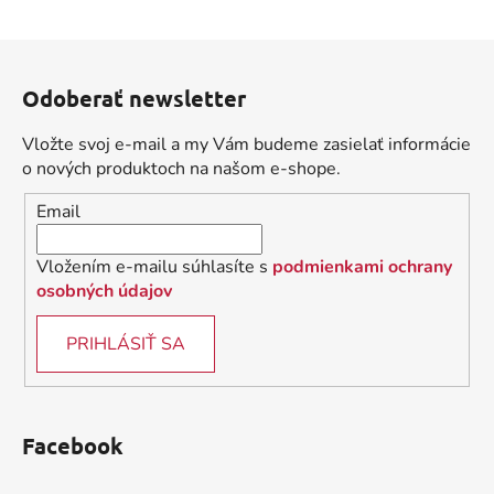
v
l
Z
á
á
d
Odoberať newsletter
p
a
ä
c
Vložte svoj e-mail a my Vám budeme zasielať informácie
t
i
o nových produktoch na našom e-shope.
i
e
Email
p
e
r
v
Vložením e-mailu súhlasíte s
podmienkami ochrany
k
osobných údajov
y
v
PRIHLÁSIŤ SA
ý
p
i
s
Facebook
u