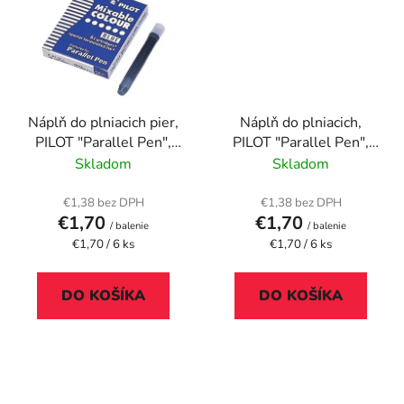
Náplň do plniacich pier,
Náplň do plniacich,
PILOT "Parallel Pen",
PILOT "Parallel Pen",
modrá
čierna
Skladom
Skladom
€1,38 bez DPH
€1,38 bez DPH
€1,70
€1,70
/ balenie
/ balenie
Jednotková
Jednotková
€1,70 / 6 ks
€1,70 / 6 ks
cena:
cena:
DO KOŠÍKA
DO KOŠÍKA