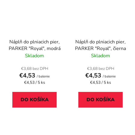
Náplň do plniacich pier,
Náplň do plniacich pier,
PARKER "Royal", modrá
PARKER "Royal", čierna
Skladom
Skladom
€3,68 bez DPH
€3,68 bez DPH
€4,53
€4,53
/ balenie
/ balenie
Jednotková
Jednotková
€4,53 / 5 ks
€4,53 / 5 ks
cena:
cena:
DO KOŠÍKA
DO KOŠÍKA