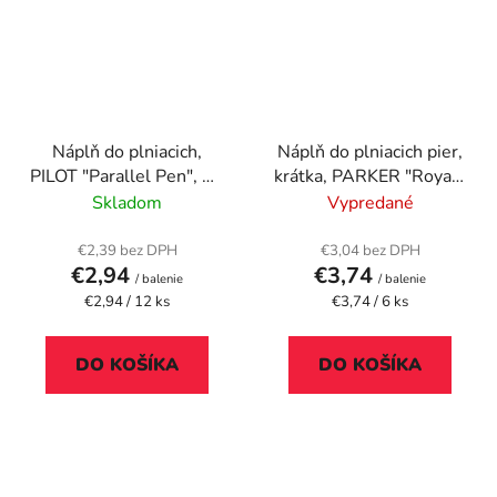
Náplň do plniacich,
Náplň do plniacich pier,
PILOT "Parallel Pen", 12
krátka, PARKER "Royal",
rôznych farieb
modrá
Skladom
Vypredané
€2,39 bez DPH
€3,04 bez DPH
€2,94
€3,74
/ balenie
/ balenie
Jednotková
Jednotková
€2,94 / 12 ks
€3,74 / 6 ks
cena:
cena:
DO KOŠÍKA
DO KOŠÍKA