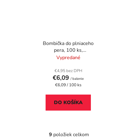
Bombička do plniaceho
pera, 100 ks,
SCHNEIDER, kráľovská
Vypredané
modrá
€4,95 bez DPH
€6,09
/ balenie
Jednotková
€6,09 / 100 ks
cena:
DO KOŠÍKA
9
položiek celkom
O