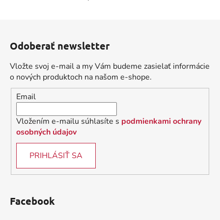
O
v
l
Z
á
á
d
Odoberať newsletter
p
a
ä
c
Vložte svoj e-mail a my Vám budeme zasielať informácie
t
i
o nových produktoch na našom e-shope.
i
e
Email
p
e
r
v
Vložením e-mailu súhlasíte s
podmienkami ochrany
k
osobných údajov
y
v
PRIHLÁSIŤ SA
ý
p
i
s
Facebook
u