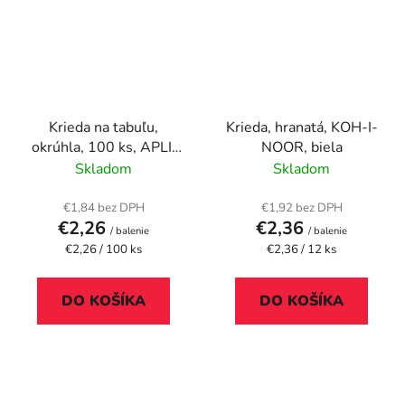
Krieda na tabuľu,
Krieda, hranatá, KOH-I-
okrúhla, 100 ks, APLI,
NOOR, biela
biela
Skladom
Skladom
€1,84 bez DPH
€1,92 bez DPH
€2,26
€2,36
/ balenie
/ balenie
Jednotková
Jednotková
€2,26 / 100 ks
€2,36 / 12 ks
cena:
cena:
DO KOŠÍKA
DO KOŠÍKA