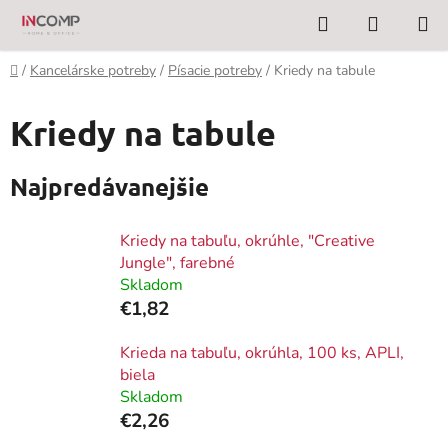
Prejsť
Hľadať
NÁKUP
na
KOŠÍK
obsah
Domov
/
Kancelárske potreby
/
Písacie potreby
/
Kriedy na tabule
Kriedy na tabule
Najpredávanejšie
Kriedy na tabuľu, okrúhle, "Creative
Jungle", farebné
Skladom
€1,82
Krieda na tabuľu, okrúhla, 100 ks, APLI,
biela
Skladom
€2,26