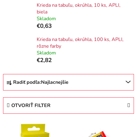
Krieda na tabuľu, okrúhla, 10 ks, APLI,
biela
Skladom
€0,63
Krieda na tabuľu, okrúhla, 100 ks, APLI,
rôzne farby
Skladom
€2,82
R
Radiť podľa:
Najlacnejšie
a
d
e
OTVORIŤ FILTER
n
i
V
e
ý
p