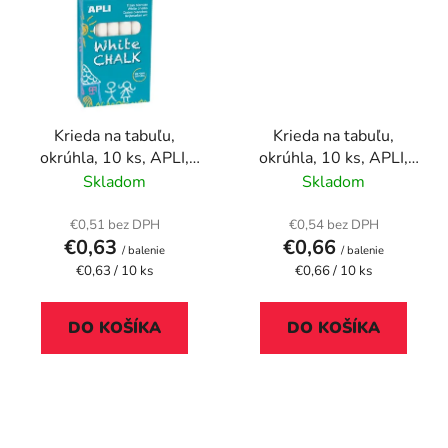
Krieda na tabuľu,
Krieda na tabuľu,
okrúhla, 10 ks, APLI,
okrúhla, 10 ks, APLI,
biela
rôzne farby
Skladom
Skladom
€0,51 bez DPH
€0,54 bez DPH
€0,63
€0,66
/ balenie
/ balenie
Jednotková
Jednotková
€0,63 / 10 ks
€0,66 / 10 ks
cena:
cena:
DO KOŠÍKA
DO KOŠÍKA