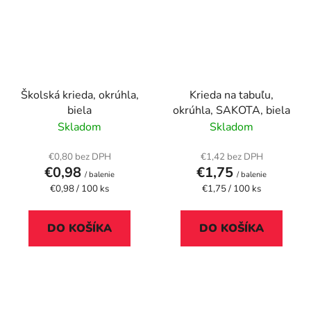
Školská krieda, okrúhla,
Krieda na tabuľu,
biela
okrúhla, SAKOTA, biela
Skladom
Skladom
€0,80 bez DPH
€1,42 bez DPH
€0,98
€1,75
/ balenie
/ balenie
Jednotková
Jednotková
€0,98 / 100 ks
€1,75 / 100 ks
cena:
cena:
DO KOŠÍKA
DO KOŠÍKA