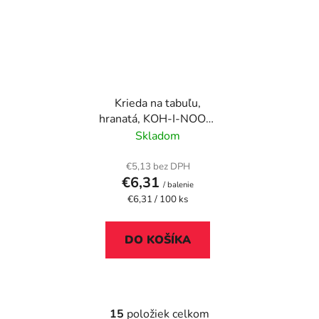
Krieda na tabuľu,
hranatá, KOH-I-NOOR,
biela
Skladom
€5,13 bez DPH
€6,31
/ balenie
Jednotková
€6,31 / 100 ks
cena:
DO KOŠÍKA
15
položiek celkom