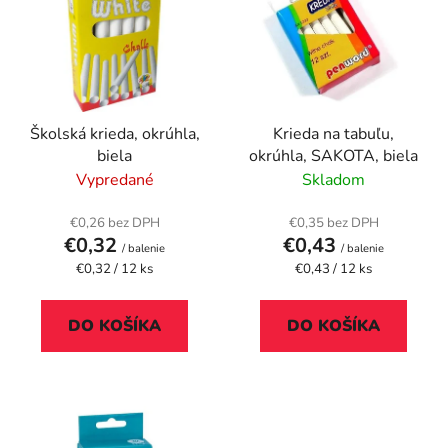
p
r
i
o
s
d
p
u
r
k
Školská krieda, okrúhla,
Krieda na tabuľu,
o
t
biela
okrúhla, SAKOTA, biela
d
o
Vypredané
Skladom
u
v
k
€0,26 bez DPH
€0,35 bez DPH
t
€0,32
€0,43
/ balenie
/ balenie
o
Jednotková
Jednotková
€0,32 / 12 ks
€0,43 / 12 ks
cena:
cena:
v
DO KOŠÍKA
DO KOŠÍKA