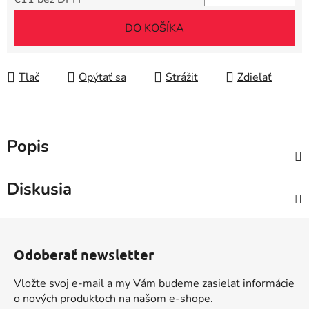
Jednotková cena:
DO KOŠÍKA
Tlač
Opýtať sa
Strážiť
Zdieľať
Popis
Diskusia
Z
á
Odoberať newsletter
p
ä
Vložte svoj e-mail a my Vám budeme zasielať informácie
t
o nových produktoch na našom e-shope.