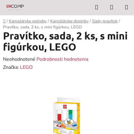
Prejsť
Hľadať
NÁKUP
na
KOŠÍK
obsah
Domov
/
Kancelárske potreby
/
Kancelárske doplnky
/
Sady pravítok
/
Pravítko, sada, 2 ks, s mini figúrkou, LEGO
Pravítko, sada, 2 ks, s mini
figúrkou, LEGO
Priemerné
Neohodnotené
Podrobnosti hodnotenia
hodnotenie
Značka:
LEGO
produktu
je
0,0
z
5
hviezdičiek.