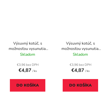
Výsuvný kotúč, s
Výsuvný kotúč, s
možnosťou vysunutia,
možnosťou vysunutia,
so svorkou, DURABLE
so svorkou, DURABLE
Skladom
Skladom
"Style", tmavomodrý
"Style", žltý
€3,96 bez DPH
€3,96 bez DPH
€4,87
€4,87
/ ks
/ ks
DO KOŠÍKA
DO KOŠÍKA