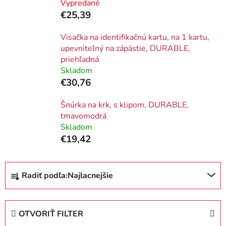
Vypredané
€25,39
Visačka na identifikačnú kartu, na 1 kartu,
upevniteľný na zápästie, DURABLE,
priehľadná
Skladom
€30,76
Šnúrka na krk, s klipom, DURABLE,
tmavomodrá
Skladom
€19,42
R
Radiť podľa:
Najlacnejšie
a
d
e
OTVORIŤ FILTER
n