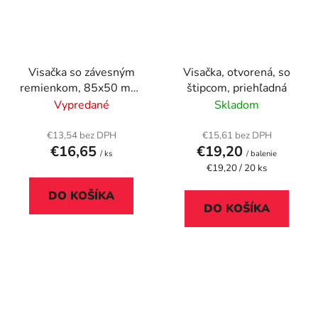
Visačka so závesným
Visačka, otvorená, so
remienkom, 85x50 mm,
štipcom, priehľadná
modrá, plastová,
Vypredané
Skladom
DONAU
€13,54 bez DPH
€15,61 bez DPH
€16,65
€19,20
/ ks
/ balenie
Jednotková
€19,20 / 20 ks
cena:
DO KOŠÍKA
DO KOŠÍKA