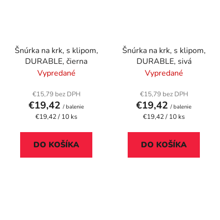
Šnúrka na krk, s klipom,
Šnúrka na krk, s klipom,
DURABLE, čierna
DURABLE, sivá
Vypredané
Vypredané
€15,79 bez DPH
€15,79 bez DPH
€19,42
€19,42
/ balenie
/ balenie
Jednotková
Jednotková
€19,42 / 10 ks
€19,42 / 10 ks
cena:
cena:
DO KOŠÍKA
DO KOŠÍKA