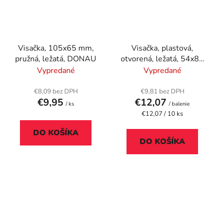
Visačka, 105x65 mm,
Visačka, plastová,
pružná, ležatá, DONAU
otvorená, ležatá, 54x85
mm, DJOIS
Vypredané
Vypredané
€8,09 bez DPH
€9,81 bez DPH
€9,95
€12,07
/ ks
/ balenie
Jednotková
€12,07 / 10 ks
cena:
DO KOŠÍKA
DO KOŠÍKA