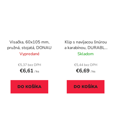
Visačka, 60x105 mm,
Klip s navíjacou šnúrou
pružná, stojatá, DONAU
a karabínou, DURABLE
"Extra strong", biela
Vypredané
Skladom
€5,37 bez DPH
€5,44 bez DPH
€6,61
€6,69
/ ks
/ ks
DO KOŠÍKA
DO KOŠÍKA