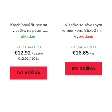
Karabínový štipec na
Visačka so závesným
visačky, na patent,
remienkom, 85x50 mm,
čierna, DJOIS
čierna, plastová,
Skladom
Vypredané
DONAU
€10,50 bez DPH
€13,54 bez DPH
€12,92
€16,65
/ balenie
/ ks
Jednotková
€12,92 / 10 ks
cena:
DO KOŠÍKA
DO KOŠÍKA