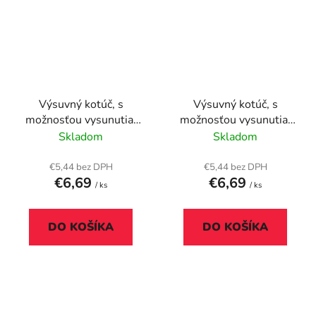
Výsuvný kotúč, s
Výsuvný kotúč, s
možnosťou vysunutia,
možnosťou vysunutia,
na patent, DURABLE
na patent, DURABLE
Skladom
Skladom
"Extra Strong", čierny
"Extra Strong",
tmavomodrý
€5,44 bez DPH
€5,44 bez DPH
€6,69
€6,69
/ ks
/ ks
DO KOŠÍKA
DO KOŠÍKA