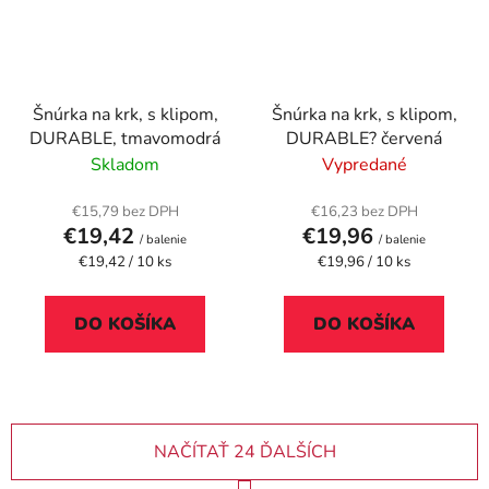
Šnúrka na krk, s klipom,
Šnúrka na krk, s klipom,
DURABLE, tmavomodrá
DURABLE? červená
Skladom
Vypredané
€15,79 bez DPH
€16,23 bez DPH
€19,42
€19,96
/ balenie
/ balenie
Jednotková
Jednotková
€19,42 / 10 ks
€19,96 / 10 ks
cena:
cena:
DO KOŠÍKA
DO KOŠÍKA
NAČÍTAŤ 24 ĎALŠÍCH