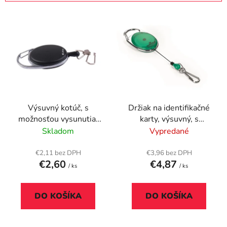
i
V
e
ý
p
p
r
i
o
s
d
p
u
r
k
Výsuvný kotúč, s
Držiak na identifikačné
o
t
možnosťou vysunutia,
karty, výsuvný, s
d
o
so svorkou,VICTORIA
karabínou, DURABLE
Skladom
Vypredané
u
v
OFFICE, čierna
"STYLE", zelená
k
€2,11 bez DPH
€3,96 bez DPH
t
€2,60
€4,87
/ ks
/ ks
o
v
DO KOŠÍKA
DO KOŠÍKA