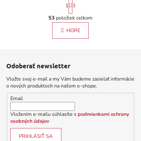
S
1
3
t
r
O
53
položiek celkom
á
v
n
l
k
HORE
á
o
d
v
a
a
Z
c
n
á
i
i
Odoberať newsletter
e
p
e
p
ä
Vložte svoj e-mail a my Vám budeme zasielať informácie
r
t
o nových produktoch na našom e-shope.
v
i
k
Email
e
y
v
Vložením e-mailu súhlasíte s
podmienkami ochrany
ý
osobných údajov
p
i
PRIHLÁSIŤ SA
s