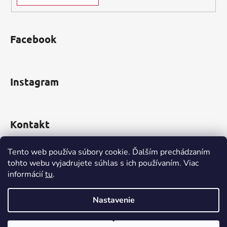
u
Facebook
Instagram
Kontakt
obchod
@
incomp.sk
Tento web používa súbory cookie. Ďalším prechádzaním
tohto webu vyjadrujete súhlas s ich používaním. Viac
0910 999 552
informácií
tu
.
Nastavenie
Vytvoril Shoptet