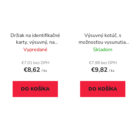
Držiak na identifikačné
Výsuvný kotúč, s
karty, výsuvný, na
možnosťou vysunutia,
patent, s popruhom na
so svorkou, DURABLE
Vypredané
Skladom
zavesenie na krk,
"Extra strong", čierna
DURABLE "Extra
€7,01 bez DPH
€7,98 bez DPH
€8,62
€9,82
Strong", čierna
/ ks
/ ks
DO KOŠÍKA
DO KOŠÍKA