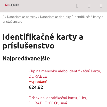
Prejsť
Hľadať
NÁKUP
na
KOŠÍK
obsah
Domov
/
Kancelárske potreby
/
Kancelárske doplnky
/
Identifikačné karty a
príslušenstvo
Identifikačné karty a
príslušenstvo
Najpredávanejšie
Klip na menovku alebo identifikačnú kartu,
DURABLE
Vypredané
€24,82
Držiak na identifikačnú kartu, 1 ks,
DURABLE "ECO", sivá