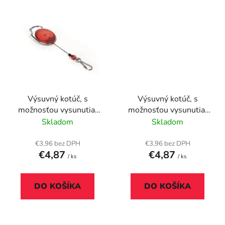
Výsuvný kotúč, s
Výsuvný kotúč, s
možnosťou vysunutia,
možnosťou vysunutia,
so svorkou, DURABLE
so svorkou, DURABLE
Skladom
Skladom
"Style", červený
"Style", čierny
€3,96 bez DPH
€3,96 bez DPH
€4,87
€4,87
/ ks
/ ks
DO KOŠÍKA
DO KOŠÍKA