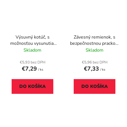
Výsuvný kotúč, s
Závesný remienok, s
možnosťou vysunutia,
bezpečnostnou prackou,
so svorkou, DURABLE
reflexná, DURABLE
Skladom
Skladom
"Style", čierna
€5,93 bez DPH
€5,96 bez DPH
€7,29
€7,33
/ ks
/ ks
DO KOŠÍKA
DO KOŠÍKA