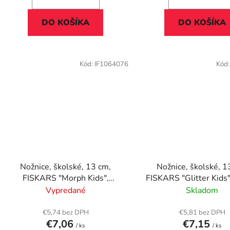
DO KOŠÍKA
DO KOŠÍKA
Kód:
IF1064076
Kód
Nožnice, školské, 13 cm,
Nožnice, školské, 1
FISKARS "Morph Kids",
FISKARS "Glitter Kids"
šteniatko
Vypredané
Skladom
€5,74 bez DPH
€5,81 bez DPH
€7,06
€7,15
/ ks
/ ks