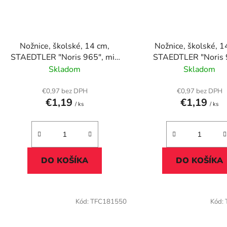
Nožnice, školské, 14 cm,
Nožnice, školské, 1
STAEDTLER "Noris 965", mix
STAEDTLER "Noris 
farieb
modrá
Skladom
Skladom
€0,97 bez DPH
€0,97 bez DPH
€1,19
€1,19
/ ks
/ ks
DO KOŠÍKA
DO KOŠÍKA
Kód:
TFC181550
Kód: