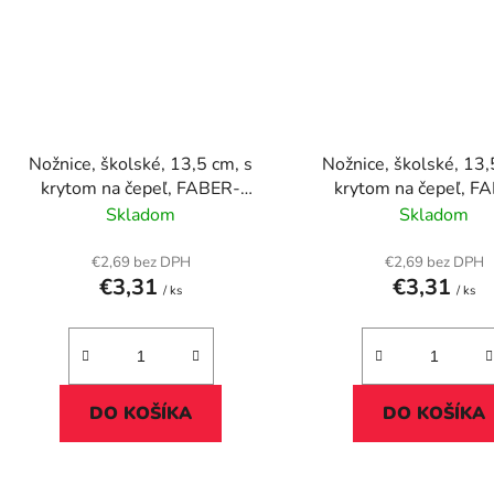
Nožnice, školské, 13,5 cm, s
Nožnice, školské, 13,
krytom na čepeľ, FABER-
krytom na čepeľ, F
CASTELL, červená
CASTELL, modr
Skladom
Skladom
€2,69 bez DPH
€2,69 bez DPH
€3,31
€3,31
/ ks
/ ks
DO KOŠÍKA
DO KOŠÍKA