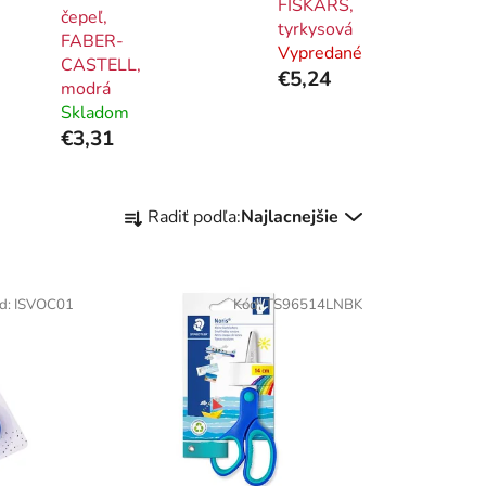
FISKARS,
čepeľ,
tyrkysová
FABER-
Vypredané
CASTELL,
€5,24
modrá
Skladom
€3,31
R
Radiť podľa:
Najlacnejšie
a
d
e
d:
ISVOC01
Kód:
TS96514LNBK
n
i
e
p
r
o
d