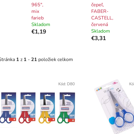
965",
čepeľ,
mix
FABER-
farieb
CASTELL,
Skladom
červená
€1,19
Skladom
€3,31
Stránka
1
z
1
-
21
položiek celkom
V
ý
Kód:
D80
Kó
p
i
s
p
r
o