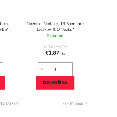
4 cm,
Nožnice, školské, 13,5 cm, pre
965",
ľavákov, ICO "Ježko"
Skladom
€1,52 bez DPH
€1,87
/ ks
DO KOŠÍKA
TFC181549
Kód:
IF1004612