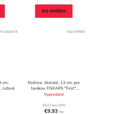
DO KOŠÍKA
:
IF1064074
Kód:
IF9993
3 cm,
Nožnice, školské, 13 cm, pre
, ružová
ľavákov, FISKARS "First",
červené
Vypredané
€8,07 bez DPH
€9,93
/ ks