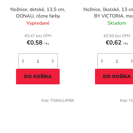
d
Nožnice, detské, 13,5 cm,
Nožnice, školské, 13 
u
DONAU, rôzne farby
BY VICTORIA, mo
k
Vypredané
Skladom
t
o
€0,47 bez DPH
€0,50 bez DPH
€0,58
€0,62
v
/ ks
/ ks
DO KOŠÍKA
DO KOŠÍKA
Kód:
TS96514PBK
Kód:
T