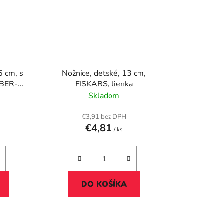
5 cm, s
Nožnice, detské, 13 cm,
ABER-
FISKARS, lienka
á
Skladom
€3,91 bez DPH
€4,81
/ ks
DO KOŠÍKA