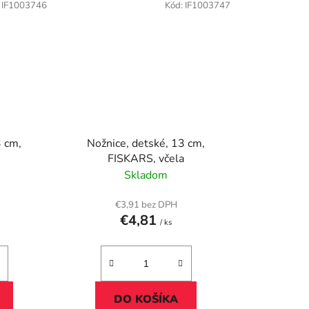
:
IF1003746
Kód:
IF1003747
3 cm,
Nožnice, detské, 13 cm,
FISKARS, včela
Skladom
€3,91 bez DPH
€4,81
/ ks
DO KOŠÍKA