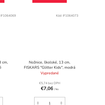
:
IF1064069
Kód:
IF1064073
3 cm,
Nožnice, školské, 13 cm,
é
FISKARS "Glitter Kids", modrá
Vypredané
€5,74 bez DPH
€7,06
/ ks