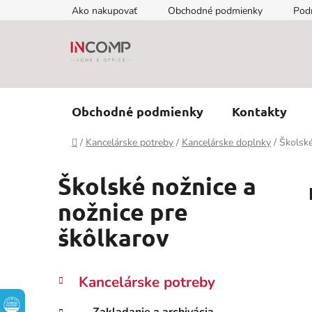
Prejsť
Ako nakupovať
Obchodné podmienky
Pod
na
obsah
Obchodné podmienky
Kontakty
Domov
/
Kancelárske potreby
/
Kancelárske doplnky
/
Školské
Školské nožnice a
nožnice pre
škôlkarov
B
K
Preskočiť
Kancelárske potreby
a
kategórie
o
t
č
Zakladanie a archivácia