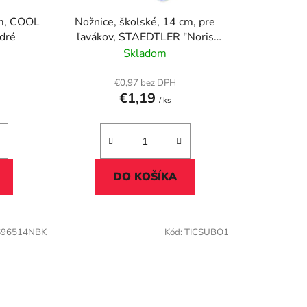
u
cm, COOL
Nožnice, školské, 14 cm, pre
k
dré
ľavákov, STAEDTLER "Noris
t
965", modrá
Skladom
o
v
€0,97 bez DPH
€1,19
/ ks
DO KOŠÍKA
S96514NBK
Kód:
TICSUBO1