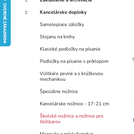
e
n
g
Kancelárske doplnky
ý
ó
p
r
Samolepiace záložky
i
a
e
n
Stojany na knihy
e
Klasické podložky na písanie
l
Podložky na písanie s príklopom
Vizitkáre pevné a s krúžkovou
mechanikou
Špeciálne nožnice
Kancelárske nožnice - 17-21 cm
Školské nožnice a nožnice pre
škôlkarov
Menovky a príslušenstvo