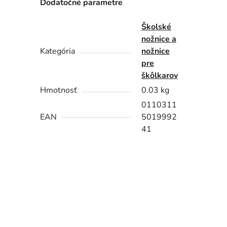
Dodatočné parametre
Školské
nožnice a
Kategória
nožnice
pre
škôlkarov
Hmotnosť
0.03 kg
0110311
EAN
5019992
41