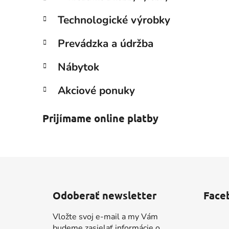
Technologické výrobky
Prevádzka a údržba
Nábytok
Akciové ponuky
Prijímame online platby
Z
á
Odoberať newsletter
Face
p
ä
Vložte svoj e-mail a my Vám
t
budeme zasielať informácie o