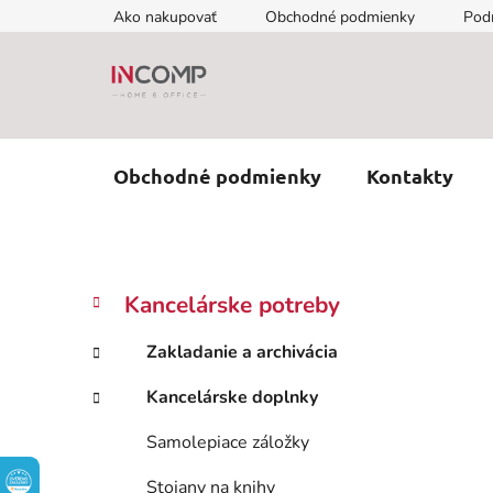
Prejsť
Ako nakupovať
Obchodné podmienky
Pod
na
obsah
Obchodné podmienky
Kontakty
B
K
Preskočiť
Kancelárske potreby
a
kategórie
o
t
č
Zakladanie a archivácia
e
n
g
Kancelárske doplnky
ý
ó
p
r
Samolepiace záložky
i
a
e
n
Stojany na knihy