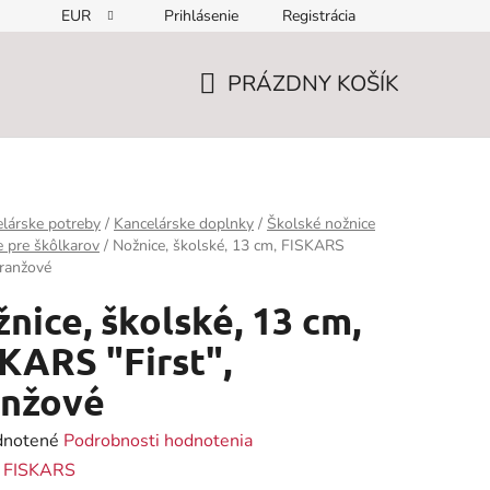
EUR
Prihlásenie
Registrácia
PRÁZDNY KOŠÍK
NÁKUPNÝ
KOŠÍK
lárske potreby
/
Kancelárske doplnky
/
Školské nožnice
e pre škôlkarov
/
Nožnice, školské, 13 cm, FISKARS
oranžové
nice, školské, 13 cm,
KARS "First",
anžové
rné
notené
Podrobnosti hodnotenia
enie
:
FISKARS