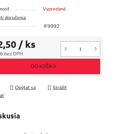
tu
nosť
Vypredané
ti doručenia
IF9992
2,50
/ ks
iek.
6 bez DPH
tková cena:
DO KOŠÍKA
Opýtať sa
Strážiť
ať
skusia