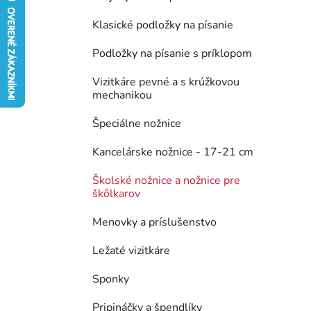
e
Klasické podložky na písanie
l
Podložky na písanie s príklopom
Vizitkáre pevné a s krúžkovou
mechanikou
Špeciálne nožnice
Kancelárske nožnice - 17-21 cm
Školské nožnice a nožnice pre
škôlkarov
Menovky a príslušenstvo
Ležaté vizitkáre
Sponky
Pripináčky a špendlíky