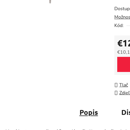
produk
Dostup
je
Možnos
0,0
Kód:
z
5
€1
hviezdič
€10,1
Jedno
Tlač
Zdieľ
Popis
Di