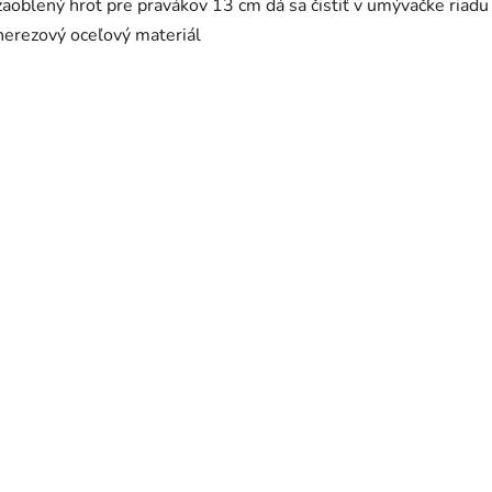
zaoblený hrot pre pravákov 13 cm dá sa čistiť v umývačke riadu
nerezový oceľový materiál