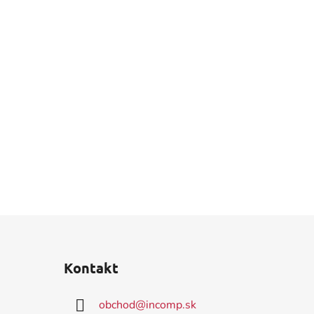
Kontakt
obchod
@
incomp.sk