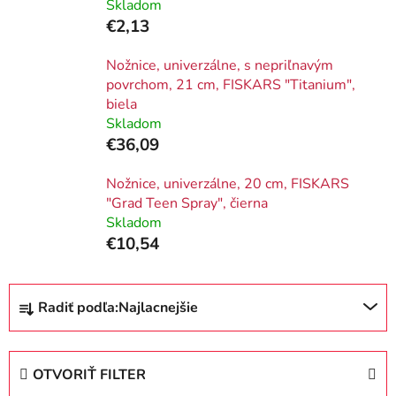
Skladom
€2,13
Nožnice, univerzálne, s nepriľnavým
povrchom, 21 cm, FISKARS "Titanium",
biela
Skladom
€36,09
Nožnice, univerzálne, 20 cm, FISKARS
"Grad Teen Spray", čierna
Skladom
€10,54
R
Radiť podľa:
Najlacnejšie
a
d
e
OTVORIŤ FILTER
n