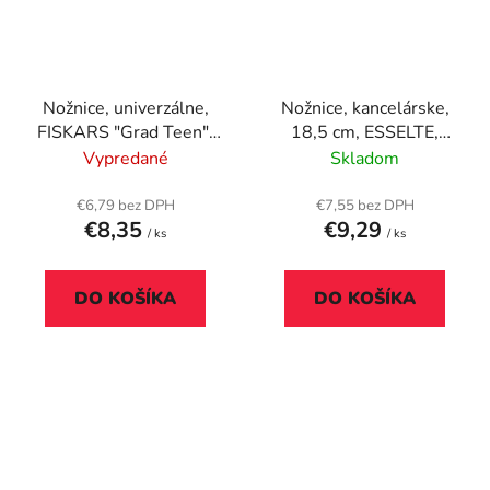
Nožnice, univerzálne,
Nožnice, kancelárske,
FISKARS "Grad Teen",
18,5 cm, ESSELTE,
modrá
modré
Vypredané
Skladom
€6,79 bez DPH
€7,55 bez DPH
€8,35
€9,29
/ ks
/ ks
DO KOŠÍKA
DO KOŠÍKA