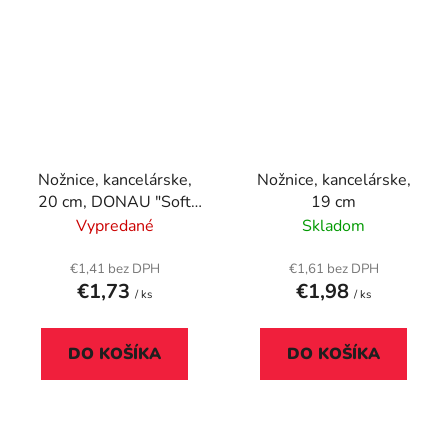
Nožnice, kancelárske,
Nožnice, kancelárske,
20 cm, DONAU "Soft
19 cm
Grip", čierne - modré
Vypredané
Skladom
€1,41 bez DPH
€1,61 bez DPH
€1,73
€1,98
/ ks
/ ks
DO KOŠÍKA
DO KOŠÍKA