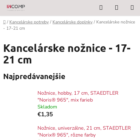
Prejsť
Hľadať
NÁKUP
na
KOŠÍK
obsah
Domov
/
Kancelárske potreby
/
Kancelárske doplnky
/
Kancelárske nožnice
- 17-21 cm
Kancelárske nožnice - 17-
21 cm
Najpredávanejšie
Nožnice, hobby, 17 cm, STAEDTLER
"Noris® 965", mix farieb
Skladom
€1,35
Nožnice, univerzálne, 21 cm, STAEDTLER
"Norix® 965", rôzne farby