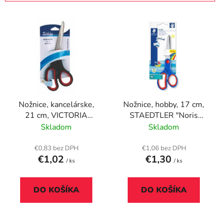
i
V
e
ý
p
p
r
i
o
s
d
p
u
r
k
Nožnice, kancelárske,
Nožnice, hobby, 17 cm,
o
t
21 cm, VICTORIA
STAEDTLER "Noris
d
o
OFFICE, čierna
965", modrá
Skladom
Skladom
u
v
k
€0,83 bez DPH
€1,06 bez DPH
t
€1,02
€1,30
/ ks
/ ks
o
v
DO KOŠÍKA
DO KOŠÍKA