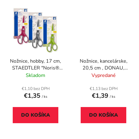
Nožnice, hobby, 17 cm,
Nožnice, kancelárske,
STAEDTLER "Noris®
20,5 cm , DONAU,
965", mix farieb
čierne
Skladom
Vypredané
€1,10 bez DPH
€1,13 bez DPH
€1,35
€1,39
/ ks
/ ks
DO KOŠÍKA
DO KOŠÍKA