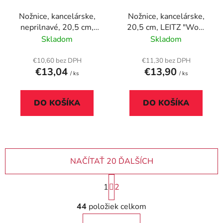
Nožnice, kancelárske,
Nožnice, kancelárske,
neprilnavé, 20,5 cm,
20,5 cm, LEITZ "Wow
LEITZ "Titán", čierne
Titán", biela
Skladom
Skladom
€10,60 bez DPH
€11,30 bez DPH
€13,04
€13,90
/ ks
/ ks
DO KOŠÍKA
DO KOŠÍKA
NAČÍTAŤ 20 ĎALŠÍCH
S
1
2
t
r
O
44
položiek celkom
á
v
n
l