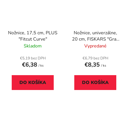
Nožnice, 17,5 cm, PLUS
Nožnice, univerzálne,
"Fitcut Curve"
20 cm, FISKARS "Grad
Teen", čierna
Skladom
Vypredané
€5,19 bez DPH
€6,79 bez DPH
€6,38
€8,35
/ ks
/ ks
DO KOŠÍKA
DO KOŠÍKA