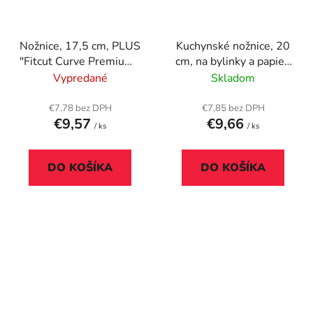
Nožnice, 17,5 cm, PLUS
Kuchynské nožnice, 20
"Fitcut Curve Premium",
cm, na bylinky a papier,
modré
5 čepelí, RAPESCO
Vypredané
Skladom
€7,78 bez DPH
€7,85 bez DPH
€9,57
€9,66
/ ks
/ ks
DO KOŠÍKA
DO KOŠÍKA