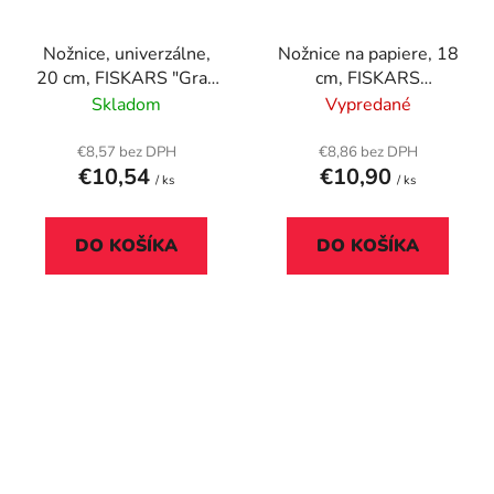
Nožnice, univerzálne,
Nožnice na papiere, 18
20 cm, FISKARS "Grad
cm, FISKARS
Teen Spray", čierna
"Essential", čierne
Skladom
Vypredané
€8,57 bez DPH
€8,86 bez DPH
€10,54
€10,90
/ ks
/ ks
DO KOŠÍKA
DO KOŠÍKA