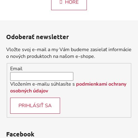
k
HORE
á
o
d
v
a
a
Z
c
n
á
i
i
Odoberať newsletter
e
p
e
p
ä
Vložte svoj e-mail a my Vám budeme zasielať informácie
r
t
o nových produktoch na našom e-shope.
v
i
k
Email
e
y
v
Vložením e-mailu súhlasíte s
podmienkami ochrany
ý
osobných údajov
p
i
PRIHLÁSIŤ SA
s
u
Facebook