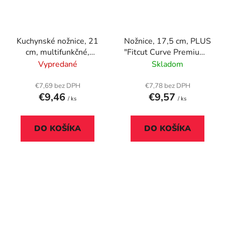
Kuchynské nožnice, 21
Nožnice, 17,5 cm, PLUS
cm, multifunkčné,
"Fitcut Curve Premium",
RAPESCO
bronzové
Vypredané
Skladom
€7,69 bez DPH
€7,78 bez DPH
€9,46
€9,57
/ ks
/ ks
DO KOŠÍKA
DO KOŠÍKA