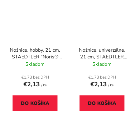
Nožnice, hobby, 21 cm,
Nožnice, univerzálne,
STAEDTLER "Noris®
21 cm, STAEDTLER
965", modré
"Norix® 965", rôzne
Skladom
Skladom
farby
€1,73 bez DPH
€1,73 bez DPH
€2,13
€2,13
/ ks
/ ks
DO KOŠÍKA
DO KOŠÍKA