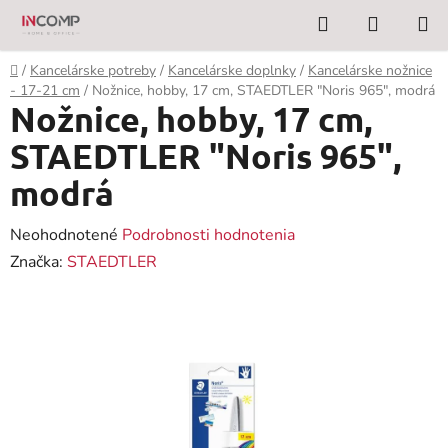
Prejsť
Hľadať
NÁKUP
na
KOŠÍK
obsah
Domov
/
Kancelárske potreby
/
Kancelárske doplnky
/
Kancelárske nožnice
- 17-21 cm
/
Nožnice, hobby, 17 cm, STAEDTLER "Noris 965", modrá
Nožnice, hobby, 17 cm,
STAEDTLER "Noris 965",
modrá
Priemerné
Neohodnotené
Podrobnosti hodnotenia
hodnotenie
Značka:
STAEDTLER
produktu
je
0,0
z
5
hviezdičiek.