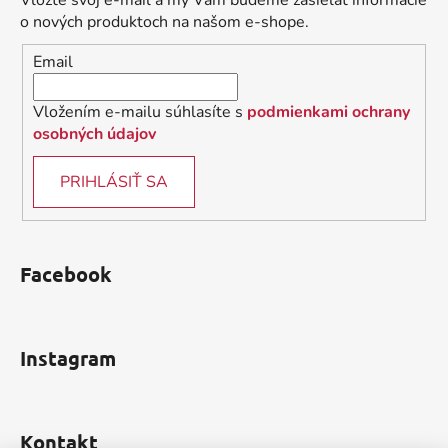
Vložte svoj e-mail a my Vám budeme zasielať informácie
t
o nových produktoch na našom e-shope.
i
Email
e
Vložením e-mailu súhlasíte s
podmienkami ochrany
osobných údajov
PRIHLÁSIŤ SA
Facebook
Instagram
Kontakt