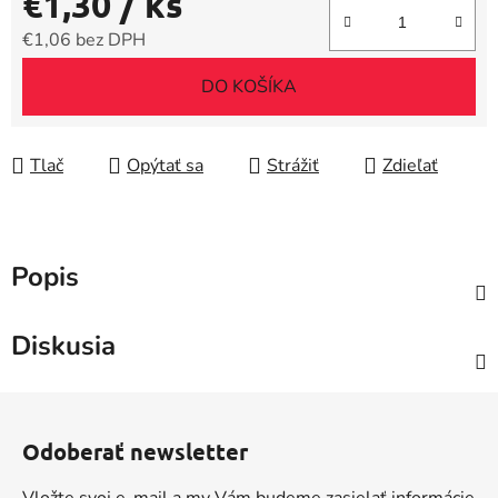
€1,30
/ ks
€1,06 bez DPH
Jednotková cena:
DO KOŠÍKA
Tlač
Opýtať sa
Strážiť
Zdieľať
Popis
Diskusia
Z
á
Odoberať newsletter
p
ä