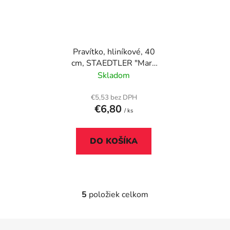
Pravítko, hliníkové, 40
cm, STAEDTLER "Mars
563"
Skladom
€5,53 bez DPH
€6,80
/ ks
DO KOŠÍKA
5
položiek celkom
O
v
l
Z