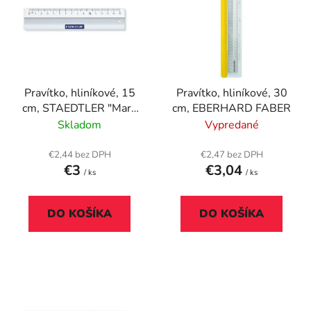
p
r
i
o
s
d
p
u
r
k
Pravítko, hliníkové, 15
Pravítko, hliníkové, 30
o
t
cm, STAEDTLER "Mars
cm, EBERHARD FABER
d
o
563"
Skladom
Vypredané
u
v
k
€2,44 bez DPH
€2,47 bez DPH
t
€3
€3,04
/ ks
/ ks
o
v
DO KOŠÍKA
DO KOŠÍKA