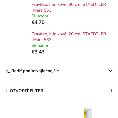
Pravítko, hliníkové, 30 cm, STAEDTLER
"Mars 563"
Skladom
€4,70
Pravítko, hliníkové, 20 cm, STAEDTLER
"Mars 563"
Skladom
€3,43
R
Radiť podľa:
Najlacnejšie
a
d
e
OTVORIŤ FILTER
n
i
V
e
ý
p