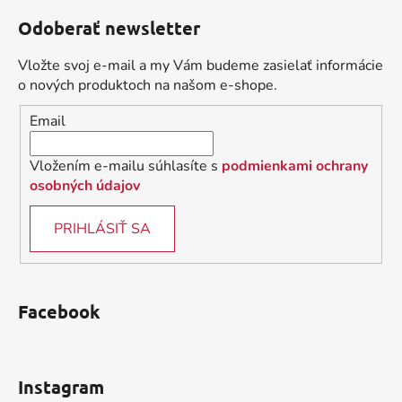
á
á
d
Odoberať newsletter
p
a
ä
c
Vložte svoj e-mail a my Vám budeme zasielať informácie
t
i
o nových produktoch na našom e-shope.
i
e
Email
p
e
r
v
Vložením e-mailu súhlasíte s
podmienkami ochrany
k
osobných údajov
y
v
PRIHLÁSIŤ SA
ý
p
i
s
Facebook
u
Instagram