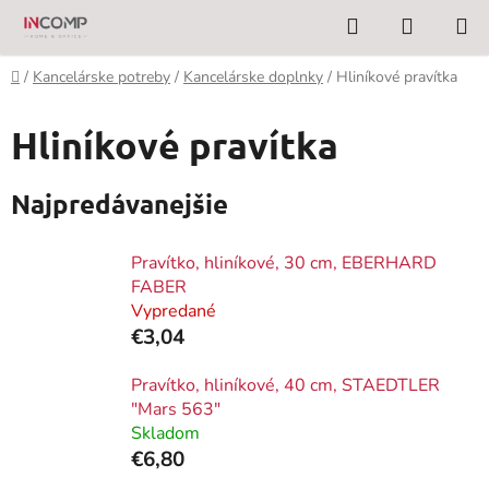
Prejsť
Hľadať
NÁKUP
na
KOŠÍK
obsah
Domov
/
Kancelárske potreby
/
Kancelárske doplnky
/
Hliníkové pravítka
Hliníkové pravítka
Najpredávanejšie
Pravítko, hliníkové, 30 cm, EBERHARD
FABER
Vypredané
€3,04
Pravítko, hliníkové, 40 cm, STAEDTLER
"Mars 563"
Skladom
€6,80