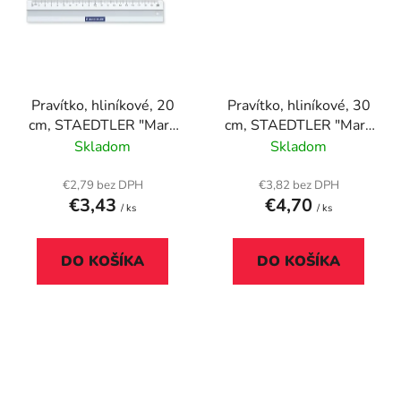
Pravítko, hliníkové, 20
Pravítko, hliníkové, 30
cm, STAEDTLER "Mars
cm, STAEDTLER "Mars
563"
563"
Skladom
Skladom
€2,79 bez DPH
€3,82 bez DPH
€3,43
€4,70
/ ks
/ ks
DO KOŠÍKA
DO KOŠÍKA