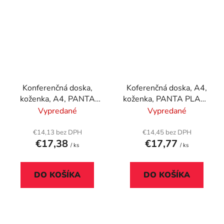
Konferenčná doska,
Koferenčná doska, A4,
koženka, A4, PANTA
koženka, PANTA PLAST
PLAST, čierna
"Optimus", bordová
Vypredané
Vypredané
€14,13 bez DPH
€14,45 bez DPH
€17,38
€17,77
/ ks
/ ks
DO KOŠÍKA
DO KOŠÍKA