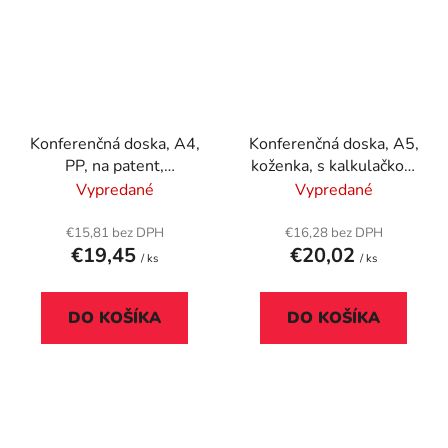
Konferenčná doska, A4,
Konferenčná doska, A5,
PP, na patent,
koženka, s kalkulačkou,
EXACOMPTA
so svorkou, čierne
Vypredané
Vypredané
"ExaFolio®", čierna
€15,81 bez DPH
€16,28 bez DPH
€19,45
€20,02
/ ks
/ ks
DO KOŠÍKA
DO KOŠÍKA