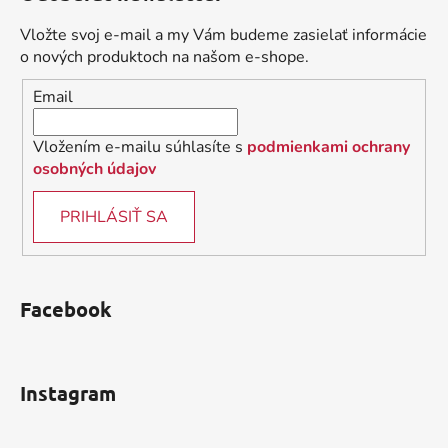
p
a
ä
c
Vložte svoj e-mail a my Vám budeme zasielať informácie
t
i
o nových produktoch na našom e-shope.
i
e
Email
p
e
r
v
Vložením e-mailu súhlasíte s
podmienkami ochrany
k
osobných údajov
y
v
PRIHLÁSIŤ SA
ý
p
i
s
Facebook
u
Instagram