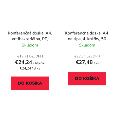
Konferenčná doska, A4,
Konferenčná doska, A4,
antibakteriálna, PP,
na zips, 4-krúžky, 50
RAPESCO, čierna
mm, PANTA PLAST,
Skladom
Skladom
čierna
€19,71 bez DPH
€22,34 bez DPH
€24,24
€27,48
/ balenie
/ ks
Jednotková
€24,24 / 3 ks
cena:
DO KOŠÍKA
DO KOŠÍKA