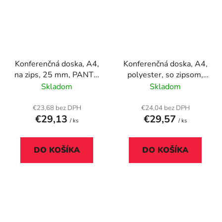
Konferenčná doska, A4,
Konferenčná doska, A4,
na zips, 25 mm, PANTA
polyester, so zipsom,
PLAST, čierna
WEDO "College", sivá
Skladom
Skladom
€23,68 bez DPH
€24,04 bez DPH
€29,13
€29,57
/ ks
/ ks
DO KOŠÍKA
DO KOŠÍKA