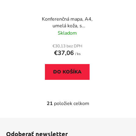
Konferenčná mapa, A4,
umelá koža, s
krúžkovým
Skladom
mechanizmom, čierna
€30,13 bez DPH
€37,06
/ ks
DO KOŠÍKA
21
položiek celkom
O
v
l
Z
á
á
d
Odoberať newsletter