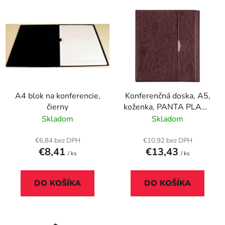
V
e
ý
p
p
r
i
o
s
d
p
u
r
k
A4 blok na konferencie,
Konferenčná doska, A5,
o
t
čierny
koženka, PANTA PLAST
d
o
"Optimus", bordová
Skladom
Skladom
u
v
k
€6,84 bez DPH
€10,92 bez DPH
t
€8,41
€13,43
/ ks
/ ks
o
v
DO KOŠÍKA
DO KOŠÍKA