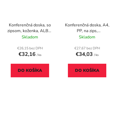
Konferenčná doska, so
Konferenčná doska, A4,
zipsom, koženka, ALBA,
PP, na zips,
čierna
EXACOMPTA
Skladom
Skladom
"Exactive®"
€26,15 bez DPH
€27,67 bez DPH
€32,16
€34,03
/ ks
/ ks
DO KOŠÍKA
DO KOŠÍKA