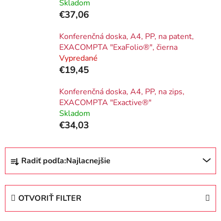
Skladom
€37,06
Konferenčná doska, A4, PP, na patent,
EXACOMPTA "ExaFolio®", čierna
Vypredané
€19,45
Konferenčná doska, A4, PP, na zips,
EXACOMPTA "Exactive®"
Skladom
€34,03
R
Radiť podľa:
Najlacnejšie
a
d
e
OTVORIŤ FILTER
n
i