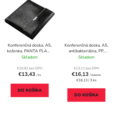
Konferenčná doska, A5,
Konferenčná doska, A5,
koženka, PANTA PLAST
antibakteriálna, PP,
"Optimus", čierna
RAPESCO, čierna
Skladom
Skladom
€10,92 bez DPH
€13,11 bez DPH
€13,43
€16,13
/ ks
/ balenie
Jednotková
€16,13 / 3 ks
cena:
DO KOŠÍKA
DO KOŠÍKA