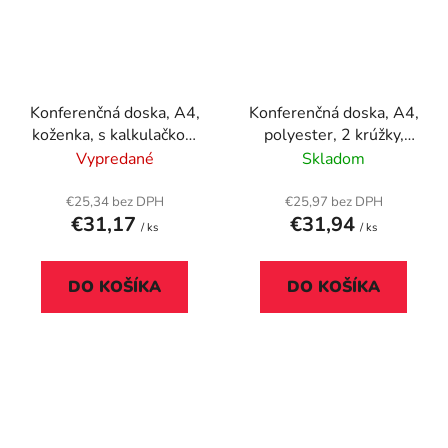
Konferenčná doska, A4,
Konferenčná doska, A4,
koženka, s kalkulačkou,
polyester, 2 krúžky,
čierna
WEDO "College", sivá
Vypredané
Skladom
€25,34 bez DPH
€25,97 bez DPH
€31,17
€31,94
/ ks
/ ks
DO KOŠÍKA
DO KOŠÍKA