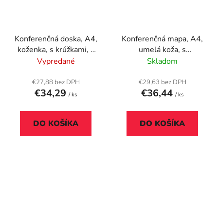
Konferenčná doska, A4,
Konferenčná mapa, A4,
koženka, s krúžkami, s
umelá koža, s
kalkulačkou, čierna
kalkulačkou, čierna
Vypredané
Skladom
€27,88 bez DPH
€29,63 bez DPH
€34,29
€36,44
/ ks
/ ks
DO KOŠÍKA
DO KOŠÍKA