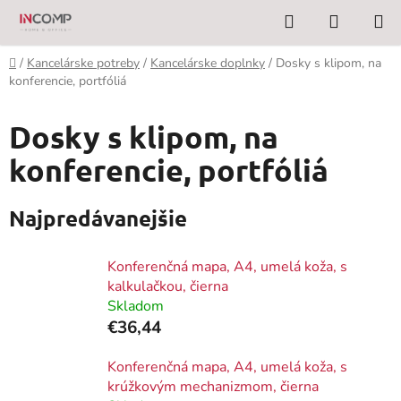
Prejsť
Hľadať
NÁKUP
na
KOŠÍK
obsah
Domov
/
Kancelárske potreby
/
Kancelárske doplnky
/
Dosky s klipom, na
konferencie, portfóliá
Dosky s klipom, na
konferencie, portfóliá
Najpredávanejšie
Konferenčná mapa, A4, umelá koža, s
kalkulačkou, čierna
Skladom
€36,44
Konferenčná mapa, A4, umelá koža, s
krúžkovým mechanizmom, čierna