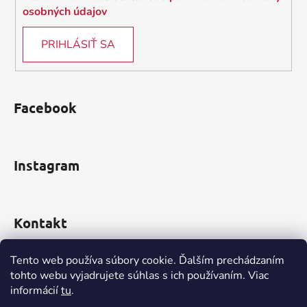
ý
osobných údajov
p
i
PRIHLÁSIŤ SA
s
u
Facebook
Instagram
Kontakt
obchod
@
incomp.sk
Tento web používa súbory cookie. Ďalším prechádzaním
tohto webu vyjadrujete súhlas s ich používaním. Viac
0910 999 552
informácií
tu
.