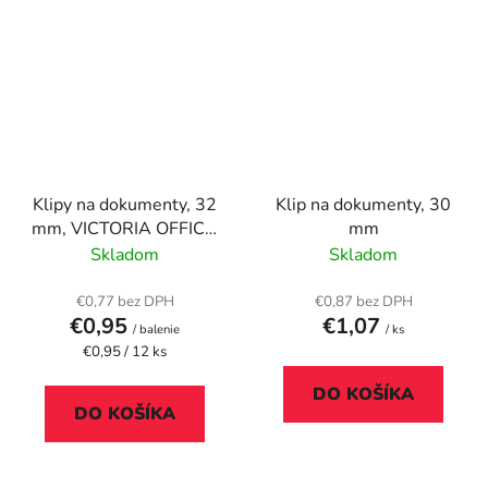
Klipy na dokumenty, 32
Klip na dokumenty, 30
mm, VICTORIA OFFICE,
mm
čierne
Skladom
Skladom
€0,77 bez DPH
€0,87 bez DPH
€0,95
€1,07
/ balenie
/ ks
Jednotková
€0,95 / 12 ks
cena:
DO KOŠÍKA
DO KOŠÍKA