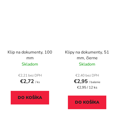
Klip na dokumenty, 100
Klipy na dokumenty, 51
mm
mm, čierne
Skladom
Skladom
€2,21 bez DPH
€2,40 bez DPH
€2,72
€2,95
/ ks
/ balenie
Jednotková
€2,95 / 12 ks
cena:
DO KOŠÍKA
DO KOŠÍKA