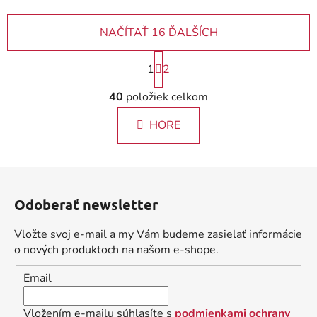
NAČÍTAŤ 16 ĎALŠÍCH
S
1
2
t
r
O
40
položiek celkom
á
v
n
l
k
HORE
á
o
d
v
a
a
Z
c
n
á
i
i
Odoberať newsletter
e
p
e
p
ä
Vložte svoj e-mail a my Vám budeme zasielať informácie
r
t
o nových produktoch na našom e-shope.
v
i
k
Email
e
y
v
Vložením e-mailu súhlasíte s
podmienkami ochrany