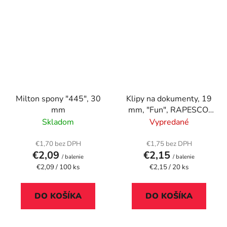
Milton spony "445", 30
Klipy na dokumenty, 19
mm
mm, "Fun", RAPESCO,
svetlomodré
Skladom
Vypredané
€1,70 bez DPH
€1,75 bez DPH
€2,09
€2,15
/ balenie
/ balenie
Jednotková
Jednotková
€2,09 / 100 ks
€2,15 / 20 ks
cena:
cena:
DO KOŠÍKA
DO KOŠÍKA