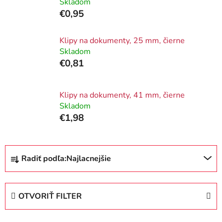
Skladom
€0,95
Klipy na dokumenty, 25 mm, čierne
Skladom
€0,81
Klipy na dokumenty, 41 mm, čierne
Skladom
€1,98
R
Radiť podľa:
Najlacnejšie
a
d
e
OTVORIŤ FILTER
n
i