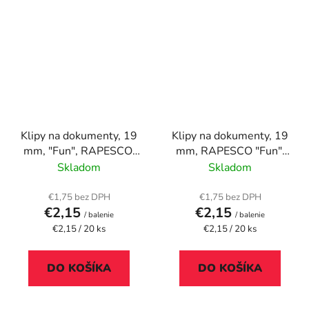
Klipy na dokumenty, 19
Klipy na dokumenty, 19
mm, "Fun", RAPESCO,
mm, RAPESCO "Fun",
svetloružové
žltá
Skladom
Skladom
€1,75 bez DPH
€1,75 bez DPH
€2,15
€2,15
/ balenie
/ balenie
Jednotková
Jednotková
€2,15 / 20 ks
€2,15 / 20 ks
cena:
cena:
DO KOŠÍKA
DO KOŠÍKA