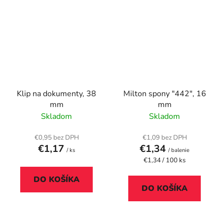
Klip na dokumenty, 38
Milton spony "442", 16
mm
mm
Skladom
Skladom
€0,95 bez DPH
€1,09 bez DPH
€1,17
€1,34
/ ks
/ balenie
Jednotková
€1,34 / 100 ks
cena:
DO KOŠÍKA
DO KOŠÍKA