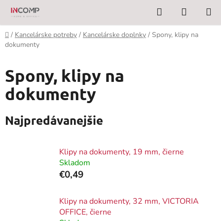
Prejsť
Hľadať
NÁKUP
na
KOŠÍK
obsah
Domov
/
Kancelárske potreby
/
Kancelárske doplnky
/
Spony, klipy na
dokumenty
Spony, klipy na
dokumenty
Najpredávanejšie
Klipy na dokumenty, 19 mm, čierne
Skladom
€0,49
Klipy na dokumenty, 32 mm, VICTORIA
OFFICE, čierne