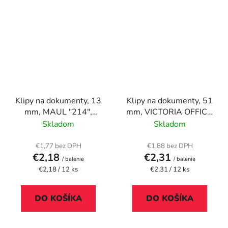
Klipy na dokumenty, 13
Klipy na dokumenty, 51
mm, MAUL "214",
mm, VICTORIA OFFICE,
rôzne farby
čierne
Skladom
Skladom
€1,77 bez DPH
€1,88 bez DPH
€2,18
€2,31
/ balenie
/ balenie
Jednotková
Jednotková
€2,18 / 12 ks
€2,31 / 12 ks
cena:
cena:
DO KOŠÍKA
DO KOŠÍKA