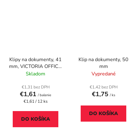
Klipy na dokumenty, 41
Klip na dokumenty, 50
mm, VICTORIA OFFICE,
mm
čierne
Skladom
Vypredané
€1,31 bez DPH
€1,42 bez DPH
€1,61
€1,75
/ balenie
/ ks
Jednotková
€1,61 / 12 ks
cena:
DO KOŠÍKA
DO KOŠÍKA