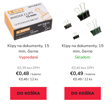
V
e
ý
p
p
r
i
o
s
d
p
u
r
k
Klipy na dokumenty, 15
Klipy na dokumenty, 19
o
t
mm, čierne
mm, čierne
d
o
Vypredané
Skladom
u
v
k
€0,39 bez DPH
€0,40 bez DPH
t
€0,48
€0,49
/ balenie
/ balenie
o
Jednotková
Jednotková
€0,48 / 12 ks
€0,49 / 12 ks
cena:
cena:
v
DO KOŠÍKA
DO KOŠÍKA