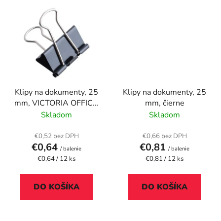
Klipy na dokumenty, 25
Klipy na dokumenty, 25
mm, VICTORIA OFFICE,
mm, čierne
čierne
Skladom
Skladom
€0,52 bez DPH
€0,66 bez DPH
€0,64
€0,81
/ balenie
/ balenie
Jednotková
Jednotková
€0,64 / 12 ks
€0,81 / 12 ks
cena:
cena:
DO KOŠÍKA
DO KOŠÍKA