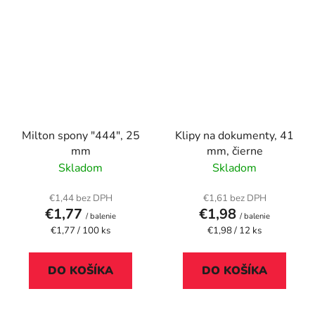
Milton spony "444", 25
Klipy na dokumenty, 41
mm
mm, čierne
Skladom
Skladom
€1,44 bez DPH
€1,61 bez DPH
€1,77
€1,98
/ balenie
/ balenie
Jednotková
Jednotková
€1,77 / 100 ks
€1,98 / 12 ks
cena:
cena:
DO KOŠÍKA
DO KOŠÍKA