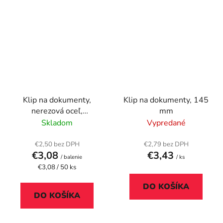
Klip na dokumenty,
Klip na dokumenty, 145
nerezová oceľ,
mm
RAPESCO,
Skladom
Vypredané
"Supaclip40", strieborná
€2,50 bez DPH
€2,79 bez DPH
€3,08
€3,43
/ balenie
/ ks
Jednotková
€3,08 / 50 ks
cena:
DO KOŠÍKA
DO KOŠÍKA