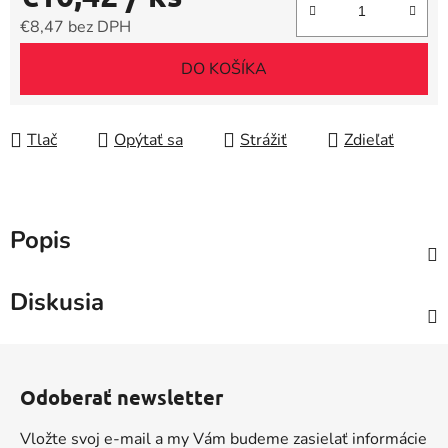
€8,47 bez DPH
Jednotková cena:
DO KOŠÍKA
Tlač
Opýtať sa
Strážiť
Zdieľať
Popis
Diskusia
Z
á
Odoberať newsletter
p
ä
Vložte svoj e-mail a my Vám budeme zasielať informácie