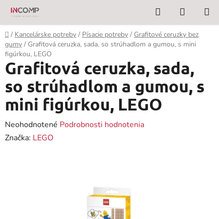
Prejsť
Hľadať
NÁKUP
na
KOŠÍK
obsah
Domov
/
Kancelárske potreby
/
Písacie potreby
/
Grafitové ceruzky bez
gumy
/
Grafitová ceruzka, sada, so strúhadlom a gumou, s mini
figúrkou, LEGO
Grafitová ceruzka, sada,
so strúhadlom a gumou, s
mini figúrkou, LEGO
Priemerné
Neohodnotené
Podrobnosti hodnotenia
hodnotenie
Značka:
LEGO
produktu
je
0,0
z
5
hviezdičiek.