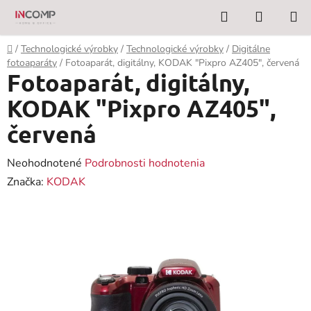
Prejsť
Hľadať
NÁKUP
na
KOŠÍK
obsah
Domov
/
Technologické výrobky
/
Technologické výrobky
/
Digitálne
fotoaparáty
/
Fotoaparát, digitálny, KODAK "Pixpro AZ405", červená
Fotoaparát, digitálny,
KODAK "Pixpro AZ405",
červená
Priemerné
Neohodnotené
Podrobnosti hodnotenia
hodnotenie
Značka:
KODAK
produktu
je
0,0
z
5
hviezdičiek.