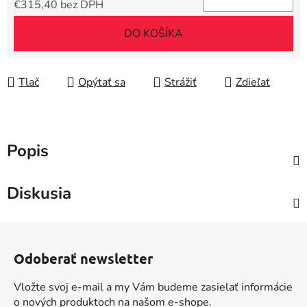
€315,40 bez DPH
Jednotková cena:
DO KOŠÍKA
Tlač
Opýtať sa
Strážiť
Zdieľať
Popis
Diskusia
Z
á
Odoberať newsletter
p
ä
Vložte svoj e-mail a my Vám budeme zasielať informácie
t
o nových produktoch na našom e-shope.