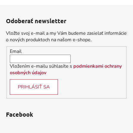
v
l
Z
á
á
d
Odoberať newsletter
p
a
ä
c
Vložte svoj e-mail a my Vám budeme zasielať informácie
t
i
o nových produktoch na našom e-shope.
i
e
Email
p
e
r
v
Vložením e-mailu súhlasíte s
podmienkami ochrany
k
osobných údajov
y
v
PRIHLÁSIŤ SA
ý
p
i
s
Facebook
u