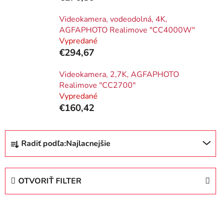
Videokamera, vodeodolná, 4K,
AGFAPHOTO Realimove "CC4000W"
Vypredané
€294,67
Videokamera, 2,7K, AGFAPHOTO
Realimove "CC2700"
Vypredané
€160,42
R
Radiť podľa:
Najlacnejšie
a
d
e
OTVORIŤ FILTER
n
i
V
e