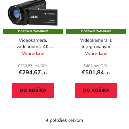
DOPRAVA ZADARMO
DOPRAVA ZADARMO
Videokamera,
Videokamera, s
vodeodolná, 4K,
integrovaným
AGFAPHOTO
stabilizátorom
Vypredané
Vypredané
Realimove "CC4000W"
(gimbalom), 4K,
Realimove "MC3X"
€239,57 bez DPH
€408 bez DPH
€294,67
€501,84
/ ks
/ ks
DO KOŠÍKA
DO KOŠÍKA
4
položiek celkom
O