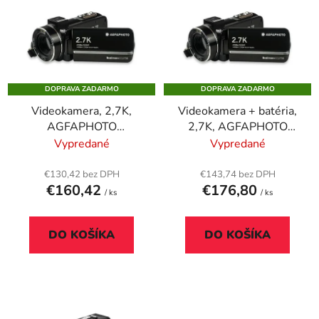
ý
p
p
r
i
o
s
d
p
u
DOPRAVA ZADARMO
DOPRAVA ZADARMO
r
k
Videokamera, 2,7K,
Videokamera + batéria,
o
t
AGFAPHOTO
2,7K, AGFAPHOTO
d
o
Realimove "CC2700"
Realimove "CC2700-2"
Vypredané
Vypredané
u
v
k
€130,42 bez DPH
€143,74 bez DPH
t
€160,42
€176,80
/ ks
/ ks
o
v
DO KOŠÍKA
DO KOŠÍKA