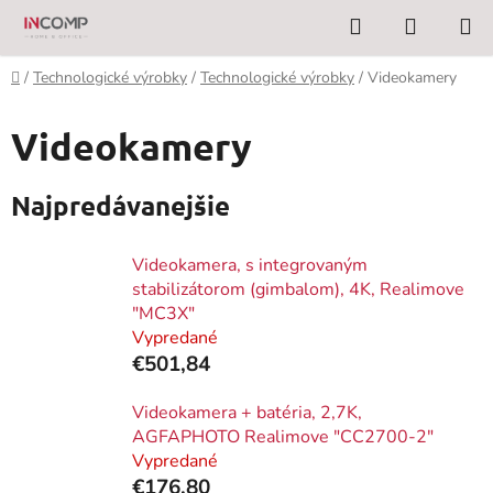
Prejsť
Hľadať
NÁKUP
na
KOŠÍK
obsah
Domov
/
Technologické výrobky
/
Technologické výrobky
/
Videokamery
Videokamery
Najpredávanejšie
Videokamera, s integrovaným
stabilizátorom (gimbalom), 4K, Realimove
"MC3X"
Vypredané
€501,84
Videokamera + batéria, 2,7K,
AGFAPHOTO Realimove "CC2700-2"
Vypredané
€176,80