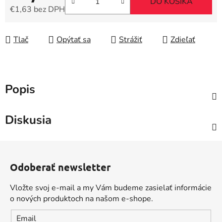
DO KOŠÍKA
€1,63 bez DPH
Jednotková cena:
Tlač
Opýtať sa
Strážiť
Zdieľať
Popis
Diskusia
Z
á
Odoberať newsletter
p
ä
Vložte svoj e-mail a my Vám budeme zasielať informácie
t
o nových produktoch na našom e-shope.
i
Email