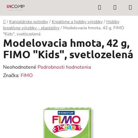
Prejsť
Hľadať
NÁKUP
na
KOŠÍK
obsah
Domov
/
Kancelárske potreby
/
Kreatívne a hobby výrobky
/
Hobby
kreatívne výrobky - plastelíny
/
Modelovacia hmota, 42 g, FIMO
"Kids", svetlozelená
Modelovacia hmota, 42 g,
FIMO "Kids", svetlozelená
Priemerné
Neohodnotené
Podrobnosti hodnotenia
hodnotenie
Značka:
FIMO
produktu
je
0,0
z
5
hviezdičiek.