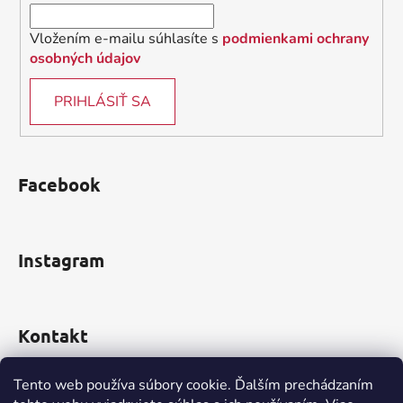
e
Vložením e-mailu súhlasíte s
podmienkami ochrany
osobných údajov
PRIHLÁSIŤ SA
Facebook
Instagram
Kontakt
obchod
@
incomp.sk
Tento web používa súbory cookie. Ďalším prechádzaním