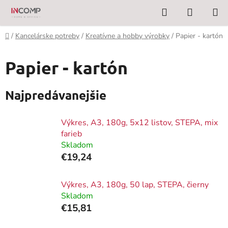
Prejsť
Hľadať
NÁKUP
na
KOŠÍK
obsah
Domov
/
Kancelárske potreby
/
Kreatívne a hobby výrobky
/
Papier - kartón
Papier - kartón
Najpredávanejšie
Výkres, A3, 180g, 5x12 listov, STEPA, mix
farieb
Skladom
€19,24
Výkres, A3, 180g, 50 lap, STEPA, čierny
Skladom
€15,81