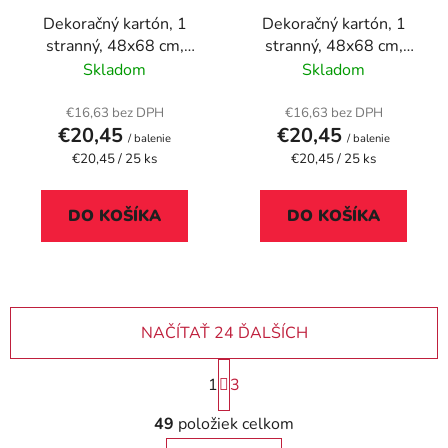
Dekoračný kartón, 1
Dekoračný kartón, 1
stranný, 48x68 cm,
stranný, 48x68 cm,
oranžová
ružová
Skladom
Skladom
€16,63 bez DPH
€16,63 bez DPH
€20,45
€20,45
/ balenie
/ balenie
Jednotková
Jednotková
€20,45 / 25 ks
€20,45 / 25 ks
cena:
cena:
DO KOŠÍKA
DO KOŠÍKA
NAČÍTAŤ 24 ĎALŠÍCH
S
1
3
t
r
O
49
položiek celkom
á
v
n