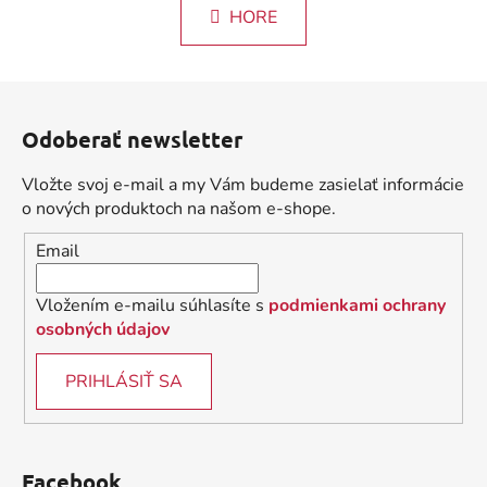
l
k
HORE
á
o
d
v
a
a
Z
c
n
á
i
i
Odoberať newsletter
e
p
e
p
ä
Vložte svoj e-mail a my Vám budeme zasielať informácie
r
t
o nových produktoch na našom e-shope.
v
i
k
Email
e
y
v
Vložením e-mailu súhlasíte s
podmienkami ochrany
ý
osobných údajov
p
i
PRIHLÁSIŤ SA
s
u
Facebook