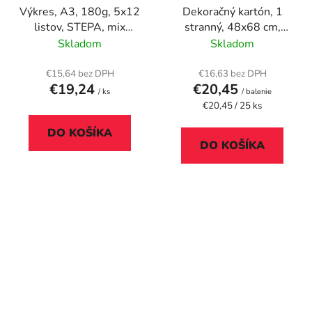
Výkres, A3, 180g, 5x12
Dekoračný kartón, 1
listov, STEPA, mix
stranný, 48x68 cm,
farieb
biela
Skladom
Skladom
€15,64 bez DPH
€16,63 bez DPH
€19,24
€20,45
/ ks
/ balenie
Jednotková
€20,45 / 25 ks
cena:
DO KOŠÍKA
DO KOŠÍKA