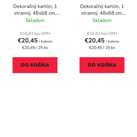
Dekoračný kartón, 1
Dekoračný kartón, 1
stranný, 48x68 cm,
stranný, 48x68 cm,
čierna
hnedá
Skladom
Skladom
€16,63 bez DPH
€16,63 bez DPH
€20,45
€20,45
/ balenie
/ balenie
Jednotková
Jednotková
€20,45 / 25 ks
€20,45 / 25 ks
cena:
cena:
DO KOŠÍKA
DO KOŠÍKA