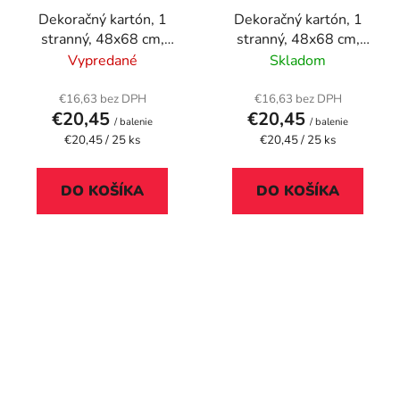
Dekoračný kartón, 1
Dekoračný kartón, 1
stranný, 48x68 cm,
stranný, 48x68 cm,
maslová
modrá
Vypredané
Skladom
€16,63 bez DPH
€16,63 bez DPH
€20,45
€20,45
/ balenie
/ balenie
Jednotková
Jednotková
€20,45 / 25 ks
€20,45 / 25 ks
cena:
cena:
DO KOŠÍKA
DO KOŠÍKA