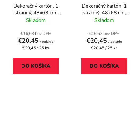
Dekoračný kartón, 1
Dekoračný kartón, 1
stranný, 48x68 cm,
stranný, 48x68 cm,
bordová
červená
Skladom
Skladom
€16,63 bez DPH
€16,63 bez DPH
€20,45
€20,45
/ balenie
/ balenie
Jednotková
Jednotková
€20,45 / 25 ks
€20,45 / 25 ks
cena:
cena:
DO KOŠÍKA
DO KOŠÍKA