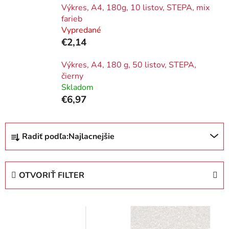
Výkres, A4, 180g, 10 listov, STEPA, mix
farieb
Vypredané
€2,14
Výkres, A4, 180 g, 50 listov, STEPA,
čierny
Skladom
€6,97
R
Radiť podľa:
Najlacnejšie
a
d
e
OTVORIŤ FILTER
n
i
V
e
ý
p