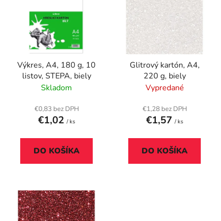
p
r
i
o
s
d
p
u
r
k
Výkres, A4, 180 g, 10
Glitrový kartón, A4,
o
t
listov, STEPA, biely
220 g, biely
d
o
Skladom
Vypredané
u
v
k
€0,83 bez DPH
€1,28 bez DPH
t
€1,02
€1,57
/ ks
/ ks
o
v
DO KOŠÍKA
DO KOŠÍKA