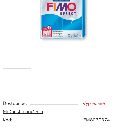
5
hviezdičiek.
Dostupnosť
Vypredané
Možnosti doručenia
Kód:
FM8020374