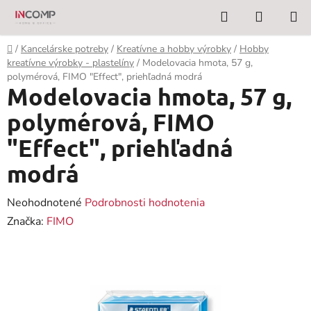
Prejsť
Hľadať
NÁKUP
na
KOŠÍK
obsah
Domov
/
Kancelárske potreby
/
Kreatívne a hobby výrobky
/
Hobby
kreatívne výrobky - plastelíny
/
Modelovacia hmota, 57 g,
polymérová, FIMO "Effect", priehľadná modrá
Modelovacia hmota, 57 g,
polymérová, FIMO
"Effect", priehľadná
modrá
Priemerné
Neohodnotené
Podrobnosti hodnotenia
hodnotenie
Značka:
FIMO
produktu
je
0,0
z