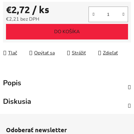
€2,72
/ ks
€2,21 bez DPH
Jednotková cena:
DO KOŠÍKA
Tlač
Opýtať sa
Strážiť
Zdieľať
Popis
Diskusia
Z
á
Odoberať newsletter
p