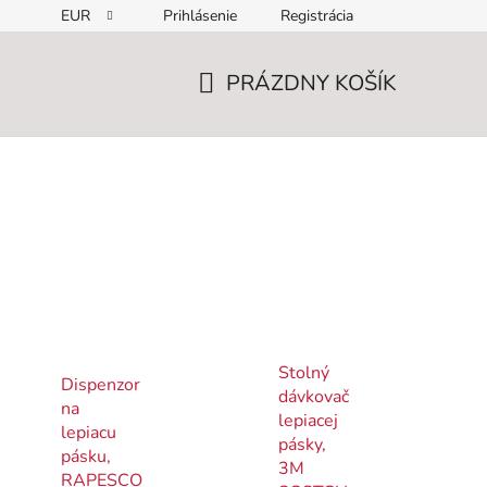
EUR
Prihlásenie
Registrácia
PRÁZDNY KOŠÍK
NÁKUPNÝ
KOŠÍK
Stolný
Dispenzor
dávkovač
na
lepiacej
lepiacu
pásky,
pásku,
3M
RAPESCO