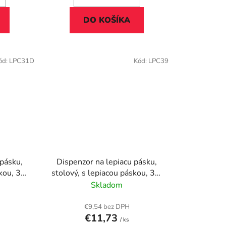
DO KOŠÍKA
ód:
LPC31D
Kód:
LPC39
 pásku,
Dispenzor na lepiacu pásku,
skou, 3M
stolový, s lepiacou páskou, 3M
pes
SCOTCH "C39", mačička
Skladom
€9,54 bez DPH
€11,73
/ ks