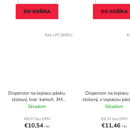
DO KOŠÍKA
DO KOŠÍKA
Kód:
LPC36BEU
K
Dispenzor na lepiacu pásku,
Dispenzor na lepiacu
stolový, tvar: kameň, 3M
stolový, s lepiacou pá
SCOTCH, čierny
SCOTCH "C31", 
Skladom
Skladom
€8,57 bez DPH
€9,32 bez DPH
€10,54
€11,46
/ ks
/ ks