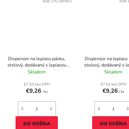
Kód:
LPC180401
Kód:
Dispenzor na lepiacu pásku,
Dispenzor na lepiacu
stolový, dodávaný s lepiacou
stolový, dodávaný s l
páskou, 3M SCOTCH "C18",
páskou, 3M SCOTCH 
Skladom
Skladom
levanduľová
mätová
€7,53 bez DPH
€7,53 bez DPH
€9,26
€9,26
/ ks
/ ks
DO KOŠÍKA
DO KOŠÍKA