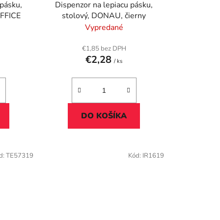
u
 pásku,
Dispenzor na lepiacu pásku,
k
OFFICE
stolový, DONAU, čierny
t
Vypredané
o
v
€1,85 bez DPH
€2,28
/ ks
DO KOŠÍKA
d:
TE57319
Kód:
IR1619