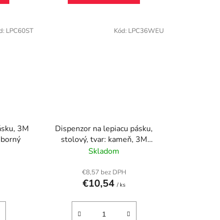
d:
LPC60ST
Kód:
LPC36WEU
ásku, 3M
Dispenzor na lepiacu pásku,
eborný
stolový, tvar: kameň, 3M
SCOTCH, biely
Skladom
€8,57 bez DPH
€10,54
/ ks