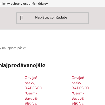
mienky ochrany osobných údajov
y na lepiace pásky
Najpredávanejšie
Odvíjač
Odvíjač
pásky,
pásky,
RAPESCO
RAPESCO
"Germ-
"Germ-
Savvy®
Savvy®
960", s
960", s