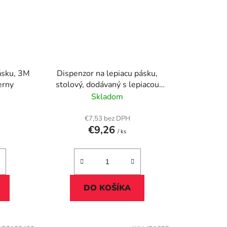
ásku, 3M
Dispenzor na lepiacu pásku,
erny
stolový, dodávaný s lepiacou
páskou, 3M SCOTCH "C18",
Skladom
čierna
€7,53 bez DPH
€9,26
/ ks
DO KOŠÍKA