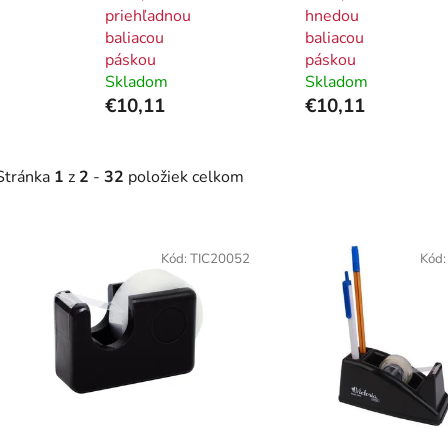
priehľadnou
hnedou
baliacou
baliacou
páskou
páskou
Skladom
Skladom
€10,11
€10,11
Stránka
1
z
2
-
32
položiek celkom
V
ý
Kód:
TIC20052
Kód
p
i
s
p
r
o
d