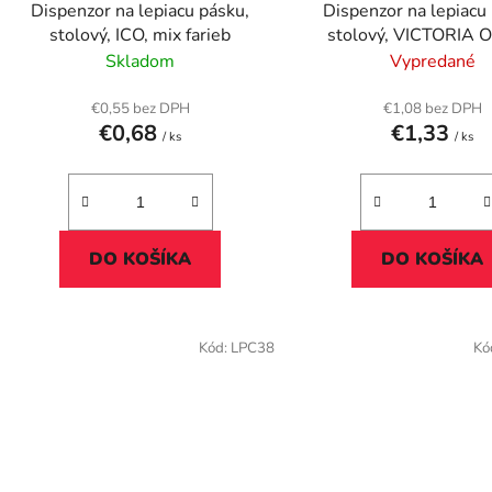
Dispenzor na lepiacu pásku,
Dispenzor na lepiacu
u
stolový, ICO, mix farieb
stolový, VICTORIA 
k
Skladom
Vypredané
t
o
€0,55 bez DPH
€1,08 bez DPH
€0,68
€1,33
v
/ ks
/ ks
DO KOŠÍKA
DO KOŠÍKA
Kód:
LPC38
Kó