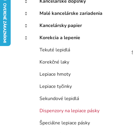
Kancelárske doplnky
ý
ó
p
r
Malé kancelárske zariadenia
i
a
e
n
Kancelársky papier
e
Korekcia a lepenie
l
Tekuté lepidlá
Korekčné laky
Lepiace hmoty
Lepiace tyčinky
Sekundové lepidlá
Dispenzory na lepiace pásky
Špeciálne lepiace pásky