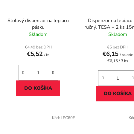
Stolový dispenzor na lepiacu
Dispenzor na lepiacu
pásku
ručný, TESA + 2 ks 1
m lepiacej pásk
Skladom
Skladom
€4,49 bez DPH
€5 bez DPH
€5,52
€6,15
/ ks
/ balenie
Jednotková
€6,15 / 3 ks
cena:
DO KOŠÍKA
DO KOŠÍKA
Kód:
LPC60F
Kó