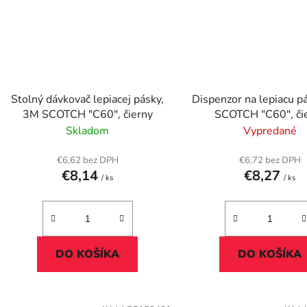
Stolný dávkovač lepiacej pásky,
Dispenzor na lepiacu p
3M SCOTCH "C60", čierny
SCOTCH "C60", či
Skladom
Vypredané
€6,62 bez DPH
€6,72 bez DPH
€8,14
€8,27
/ ks
/ ks
DO KOŠÍKA
DO KOŠÍKA