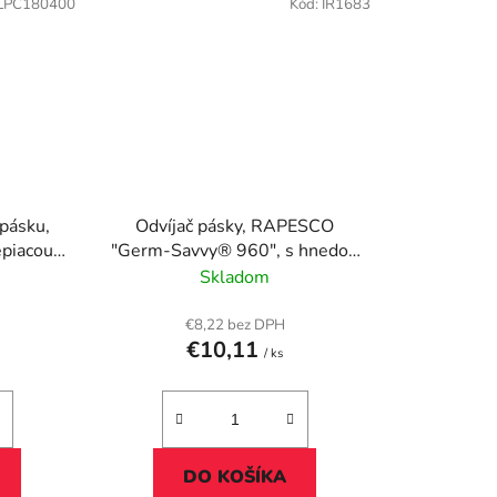
LPC180400
Kód:
IR1683
 pásku,
Odvíjač pásky, RAPESCO
epiacou
"Germ-Savvy® 960", s hnedou
"C18",
baliacou páskou
Skladom
€8,22 bez DPH
€10,11
/ ks
DO KOŠÍKA