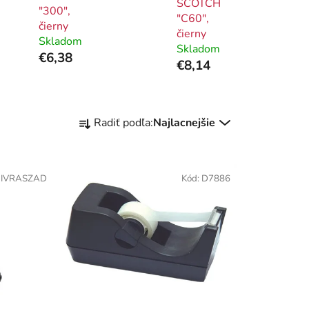
SCOTCH
"300",
"C60",
čierny
čierny
Skladom
Skladom
€6,38
€8,14
R
Radiť podľa:
Najlacnejšie
a
d
e
:
IVRASZAD
Kód:
D7886
n
i
e
p
r
o
d