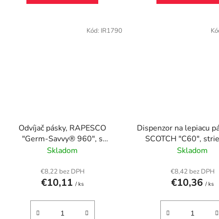
Kód:
IR1790
Kó
Odvíjač pásky, RAPESCO
Dispenzor na lepiacu p
"Germ-Savvy® 960", s
SCOTCH "C60", stri
priehľadnou baliacou páskou
Skladom
Skladom
€8,22 bez DPH
€8,42 bez DPH
€10,11
€10,36
/ ks
/ ks