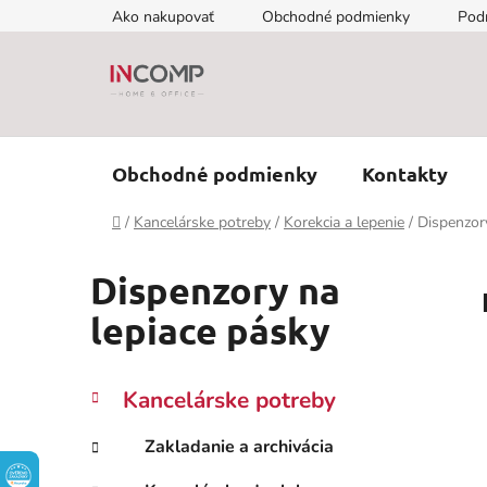
Prejsť
Ako nakupovať
Obchodné podmienky
Pod
na
obsah
Obchodné podmienky
Kontakty
Domov
/
Kancelárske potreby
/
Korekcia a lepenie
/
Dispenzor
Dispenzory na
lepiace pásky
B
K
Preskočiť
Kancelárske potreby
a
kategórie
o
t
č
Zakladanie a archivácia
e
n
g