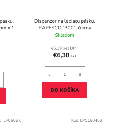
 pásku,
Dispenzor na lepiacu pásku,
5mm x 10
RAPESCO "300", čierny
y
Skladom
€5,19 bez DPH
€6,38
/ ks
DO KOŠÍKA
d:
LPC60BK
Kód:
LPC180453