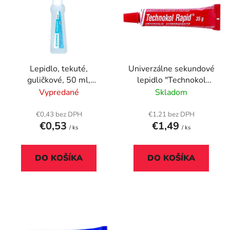
p
r
i
o
s
d
p
u
r
k
Lepidlo, tekuté,
Univerzálne sekundové
o
t
guličkové, 50 ml,
lepidlo "Technokol
d
o
DONAU
Rapid", 35g
Vypredané
Skladom
u
v
k
€0,43 bez DPH
€1,21 bez DPH
t
€0,53
€1,49
/ ks
/ ks
o
v
DO KOŠÍKA
DO KOŠÍKA