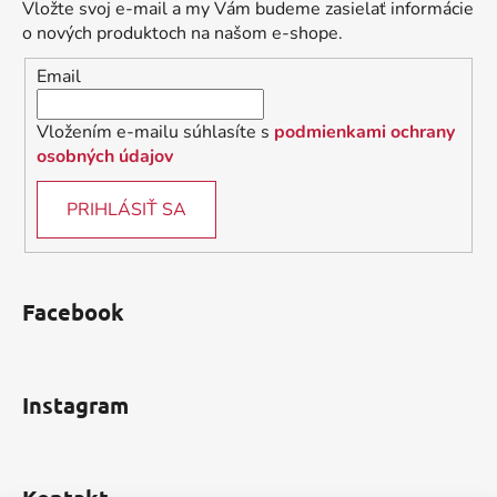
ä
c
Vložte svoj e-mail a my Vám budeme zasielať informácie
t
i
o nových produktoch na našom e-shope.
i
e
Email
p
e
r
v
Vložením e-mailu súhlasíte s
podmienkami ochrany
k
osobných údajov
y
v
PRIHLÁSIŤ SA
ý
p
i
s
Facebook
u
Instagram