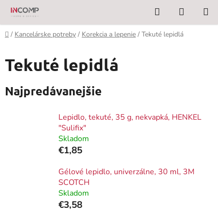
Prejsť
Hľadať
NÁKUP
na
KOŠÍK
obsah
Domov
/
Kancelárske potreby
/
Korekcia a lepenie
/
Tekuté lepidlá
Tekuté lepidlá
Najpredávanejšie
Lepidlo, tekuté, 35 g, nekvapká, HENKEL
"Sulifix"
Skladom
€1,85
Gélové lepidlo, univerzálne, 30 ml, 3M
SCOTCH
Skladom
€3,58