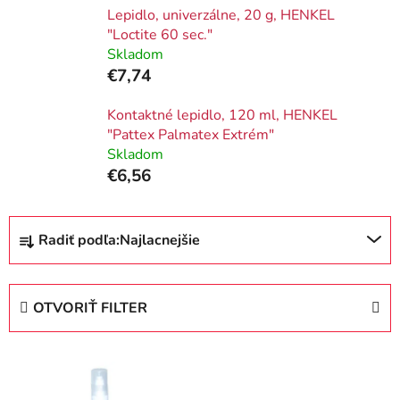
Lepidlo, univerzálne, 20 g, HENKEL
"Loctite 60 sec."
Skladom
€7,74
Kontaktné lepidlo, 120 ml, HENKEL
"Pattex Palmatex Extrém"
Skladom
€6,56
R
Radiť podľa:
Najlacnejšie
a
d
e
OTVORIŤ FILTER
n
i
V
e
ý
p