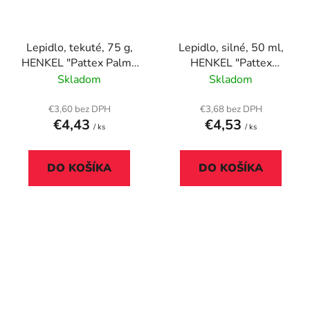
Lepidlo, tekuté, 75 g,
Lepidlo, silné, 50 ml,
HENKEL "Pattex Palma
HENKEL "Pattex
Fa Express"
Palmatex”
Skladom
Skladom
€3,60 bez DPH
€3,68 bez DPH
€4,43
€4,53
/ ks
/ ks
DO KOŠÍKA
DO KOŠÍKA