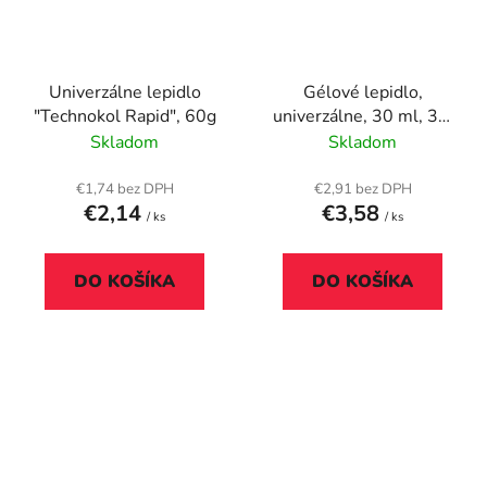
Univerzálne lepidlo
Gélové lepidlo,
"Technokol Rapid", 60g
univerzálne, 30 ml, 3M
SCOTCH
Skladom
Skladom
€1,74 bez DPH
€2,91 bez DPH
€2,14
€3,58
/ ks
/ ks
DO KOŠÍKA
DO KOŠÍKA