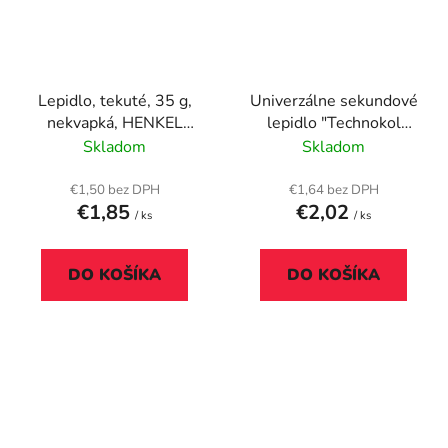
Lepidlo, tekuté, 35 g,
Univerzálne sekundové
nekvapká, HENKEL
lepidlo "Technokol
"Sulifix"
Rapid", 60g
Skladom
Skladom
€1,50 bez DPH
€1,64 bez DPH
€1,85
€2,02
/ ks
/ ks
DO KOŠÍKA
DO KOŠÍKA