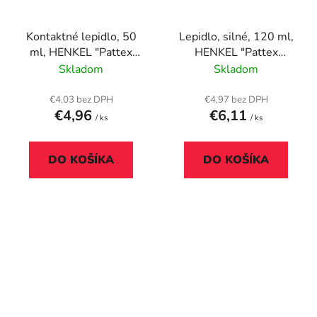
Kontaktné lepidlo, 50
Lepidlo, silné, 120 ml,
ml, HENKEL "Pattex
HENKEL "Pattex
Palmatex Extrém"
Palmatex"
Skladom
Skladom
€4,03 bez DPH
€4,97 bez DPH
€4,96
€6,11
/ ks
/ ks
DO KOŠÍKA
DO KOŠÍKA