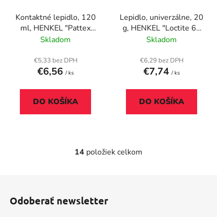
Kontaktné lepidlo, 120
Lepidlo, univerzálne, 20
ml, HENKEL "Pattex
g, HENKEL "Loctite 60
Palmatex Extrém"
sec."
Skladom
Skladom
€5,33 bez DPH
€6,29 bez DPH
€6,56
€7,74
/ ks
/ ks
DO KOŠÍKA
DO KOŠÍKA
14
položiek celkom
O
v
l
Z
á
á
d
Odoberať newsletter
p
a