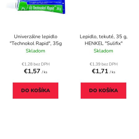
Univerzálne lepidlo
Lepidlo, tekuté, 35 g,
"Technokol Rapid", 35g
HENKEL "Sulifix"
Skladom
Skladom
€1,28 bez DPH
€1,39 bez DPH
€1,57
€1,71
/ ks
/ ks
DO KOŠÍKA
DO KOŠÍKA