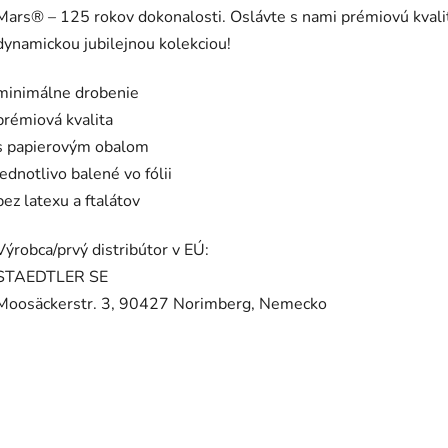
Mars® – 125 rokov dokonalosti. Oslávte s nami prémiovú kvali
dynamickou jubilejnou kolekciou!
minimálne drobenie
prémiová kvalita
s papierovým obalom
jednotlivo balené vo fólii
bez latexu a ftalátov
Výrobca/prvý distribútor v EÚ:
STAEDTLER SE
Moosäckerstr. 3, 90427 Norimberg, Nemecko