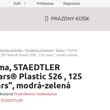
EUR
Prihlásenie
Registrácia
PRÁZDNY KOŠÍK
NÁKUPNÝ
KOŠÍK
lárske potreby
/
Korekcia a lepenie
/
Gumy
/
Guma,
R "Mars® Plastic 526 , 125 years", modrá-zelená
ma, STAEDTLER
rs® Plastic 526 , 125
rs", modrá-zelená
rné
notené
Podrobnosti hodnotenia
enie
:
STAEDTLER
tu