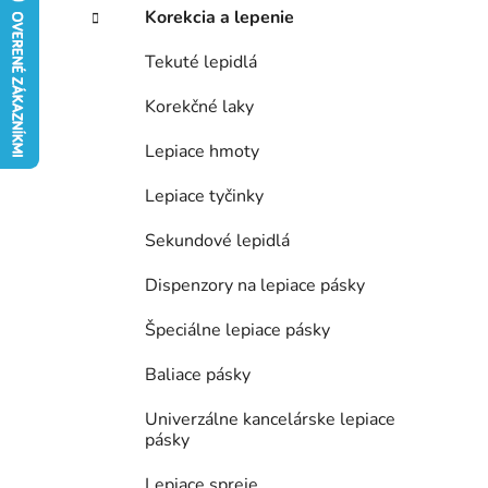
e
Korekcia a lepenie
l
Tekuté lepidlá
Korekčné laky
Lepiace hmoty
Lepiace tyčinky
Sekundové lepidlá
Dispenzory na lepiace pásky
Špeciálne lepiace pásky
Baliace pásky
Univerzálne kancelárske lepiace
pásky
Lepiace spreje