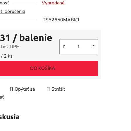
nosť
Vypredané
ti doručenia
TS52650MABK1
,31
/ balenie
iek.
 bez DPH
tková cena:
/ 2 ks
DO KOŠÍKA
Opýtať sa
Strážiť
ať
skusia