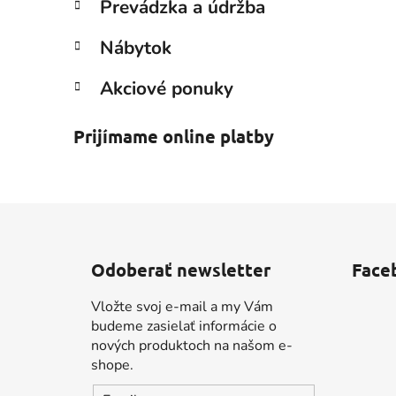
Prevádzka a údržba
Nábytok
Akciové ponuky
Prijímame online platby
Z
á
Odoberať newsletter
Face
p
ä
Vložte svoj e-mail a my Vám
t
budeme zasielať informácie o
i
nových produktoch na našom e-
shope.
e