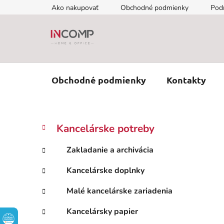
Prejsť
Ako nakupovať
Obchodné podmienky
Pod
na
obsah
Obchodné podmienky
Kontakty
B
K
Preskočiť
Kancelárske potreby
a
kategórie
o
t
č
Zakladanie a archivácia
e
n
g
Kancelárske doplnky
ý
ó
p
r
Malé kancelárske zariadenia
i
a
e
n
Kancelársky papier