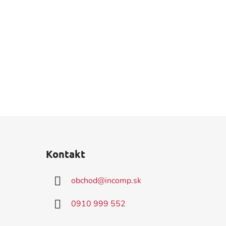
Kontakt
obchod
@
incomp.sk
0910 999 552