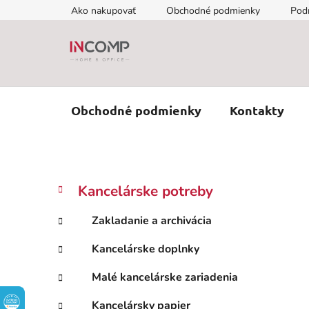
Prejsť
Ako nakupovať
Obchodné podmienky
Pod
na
obsah
Obchodné podmienky
Kontakty
B
K
Preskočiť
Kancelárske potreby
a
kategórie
o
t
č
Zakladanie a archivácia
e
n
g
Kancelárske doplnky
ý
ó
p
r
Malé kancelárske zariadenia
i
a
e
n
Kancelársky papier