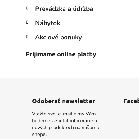
Prevádzka a údržba
Nábytok
Akciové ponuky
Prijímame online platby
Z
á
Odoberať newsletter
Face
p
ä
Vložte svoj e-mail a my Vám
t
budeme zasielať informácie o
i
nových produktoch na našom e-
shope.
e