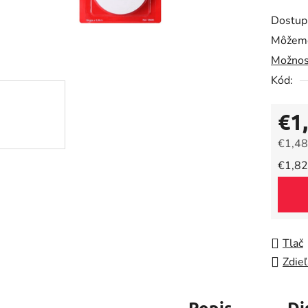
produk
Dostup
je
Môžeme
0,0
Možnos
z
5
Kód:
hviezdič
€1
€1,48
Jedno
€1,82
Tlač
Zdieľ
Popis
Di