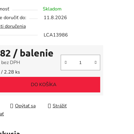
tu
nosť
Skladom
 doručiť do:
11.8.2026
ti doručenia
LCA13986
iek.
,82
/ balenie
 bez DPH
tková cena:
 / 2.28 ks
DO KOŠÍKA
Opýtať sa
Strážiť
ať
skusia