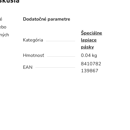
ké
Dodatočné parametre
lebo
Špeciálne
iných
Kategória
lepiace
pásky
Hmotnosť
0.04 kg
8410782
EAN
139867