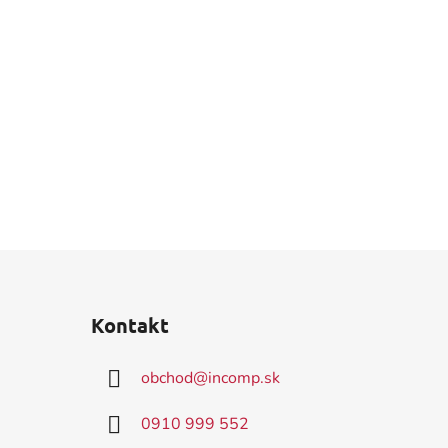
Kontakt
obchod
@
incomp.sk
0910 999 552