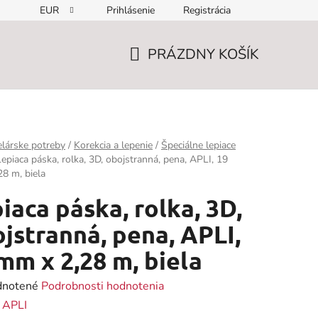
EUR
Prihlásenie
Registrácia
PRÁZDNY KOŠÍK
NÁKUPNÝ
KOŠÍK
lárske potreby
/
Korekcia a lepenie
/
Špeciálne lepiace
Lepiaca páska, rolka, 3D, obojstranná, pena, APLI, 19
8 m, biela
iaca páska, rolka, 3D,
jstranná, pena, APLI,
mm x 2,28 m, biela
rné
notené
Podrobnosti hodnotenia
enie
:
APLI