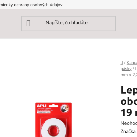
mienky ochrany osobných údajov
Domov
/
Kance
pásky
/
mm x 2,2
Lep
obo
19 
Prieme
Neohod
hodnot
Značka