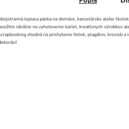
obojstranná lepiaca páska na domáce, kancelárske alebo škols
použitie ideálne na vyhotovenie kariet, kreatívnych výrobkov a
scrapbooking vhodná na prichytenie fotiek, plagátov, kresieb a 
dekorácií