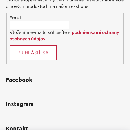
Vložte svoj e-mail a my Vám budeme zasielať informácie
t
o nových produktoch na našom e-shope.
i
Email
e
Vložením e-mailu súhlasíte s
podmienkami ochrany
osobných údajov
PRIHLÁSIŤ SA
Facebook
Instagram
Kontakt