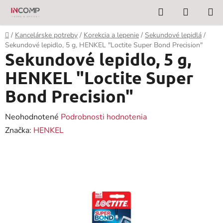
Prejsť
Hľadať
NÁKUP
na
KOŠÍK
obsah
Domov
/
Kancelárske potreby
/
Korekcia a lepenie
/
Sekundové lepidlá
/
Sekundové lepidlo, 5 g, HENKEL "Loctite Super Bond Precision"
Sekundové lepidlo, 5 g,
HENKEL "Loctite Super
Bond Precision"
Priemerné
Neohodnotené
Podrobnosti hodnotenia
hodnotenie
Značka:
HENKEL
produktu
je
0,0
z
5
hviezdičiek.