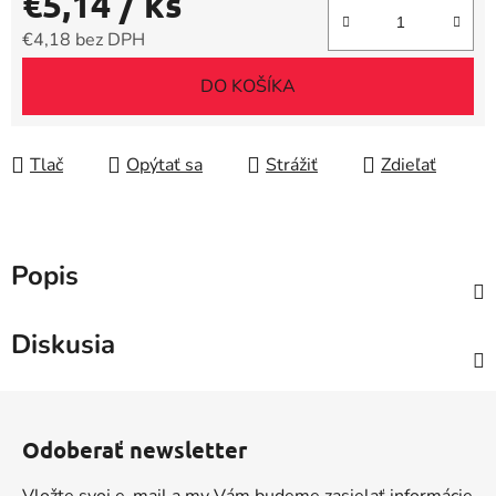
€5,14
/ ks
€4,18 bez DPH
Jednotková cena:
DO KOŠÍKA
Tlač
Opýtať sa
Strážiť
Zdieľať
Popis
Diskusia
Z
á
Odoberať newsletter
p
ä