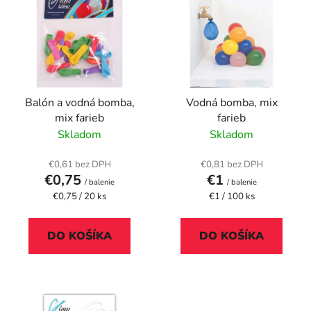
p
p
r
i
o
s
d
p
u
r
k
Balón a vodná bomba,
Vodná bomba, mix
o
t
mix farieb
farieb
d
o
Skladom
Skladom
u
v
k
€0,61 bez DPH
€0,81 bez DPH
t
€0,75
€1
/ balenie
/ balenie
o
Jednotková
Jednotková
€0,75 / 20 ks
€1 / 100 ks
cena:
cena:
v
DO KOŠÍKA
DO KOŠÍKA