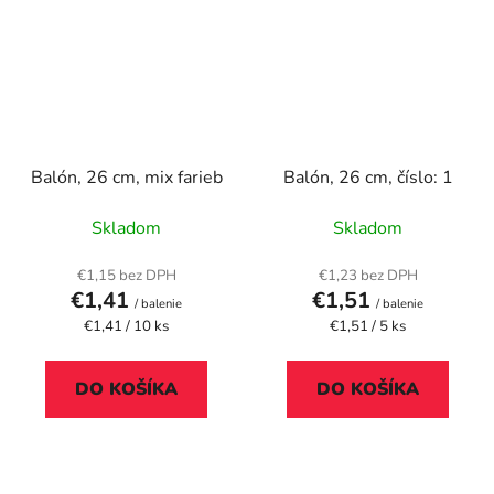
Balón, 26 cm, mix farieb
Balón, 26 cm, číslo: 1
Skladom
Skladom
€1,15 bez DPH
€1,23 bez DPH
€1,41
€1,51
/ balenie
/ balenie
Jednotková
Jednotková
€1,41 / 10 ks
€1,51 / 5 ks
cena:
cena:
DO KOŠÍKA
DO KOŠÍKA