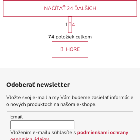
NAČÍTAŤ 24 ĎALŠÍCH
S
1
4
t
r
O
74
položiek celkom
á
v
n
l
k
HORE
á
o
d
v
a
a
Z
c
n
á
i
i
Odoberať newsletter
e
p
e
p
ä
Vložte svoj e-mail a my Vám budeme zasielať informácie
r
t
o nových produktoch na našom e-shope.
v
i
k
Email
e
y
v
Vložením e-mailu súhlasíte s
podmienkami ochrany
ý
osobných údajov