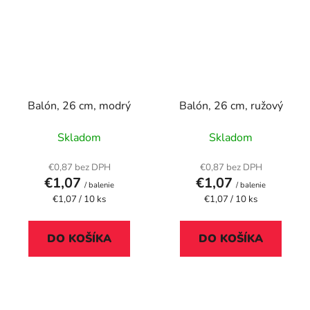
Balón, 26 cm, modrý
Balón, 26 cm, ružový
Skladom
Skladom
€0,87 bez DPH
€0,87 bez DPH
€1,07
€1,07
/ balenie
/ balenie
Jednotková
Jednotková
€1,07 / 10 ks
€1,07 / 10 ks
cena:
cena:
DO KOŠÍKA
DO KOŠÍKA