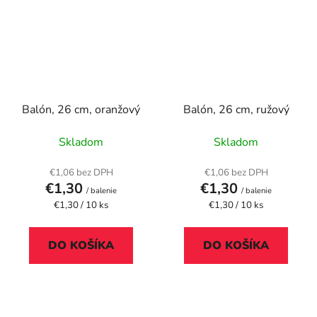
Balón, 26 cm, oranžový
Balón, 26 cm, ružový
Skladom
Skladom
€1,06 bez DPH
€1,06 bez DPH
€1,30
€1,30
/ balenie
/ balenie
Jednotková
Jednotková
€1,30 / 10 ks
€1,30 / 10 ks
cena:
cena:
DO KOŠÍKA
DO KOŠÍKA