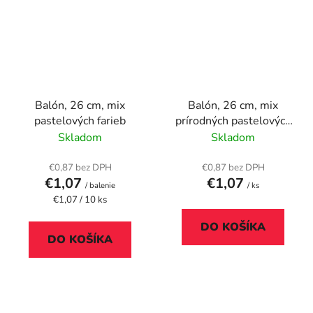
Balón, 26 cm, mix
Balón, 26 cm, mix
pastelových farieb
prírodných pastelových
farieb
Skladom
Skladom
€0,87 bez DPH
€0,87 bez DPH
€1,07
€1,07
/ balenie
/ ks
Jednotková
€1,07 / 10 ks
cena:
DO KOŠÍKA
DO KOŠÍKA