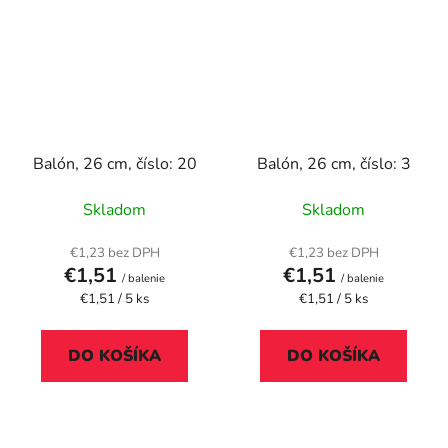
Balón, 26 cm, číslo: 20
Balón, 26 cm, číslo: 3
Skladom
Skladom
€1,23 bez DPH
€1,23 bez DPH
€1,51
€1,51
/ balenie
/ balenie
Jednotková
Jednotková
€1,51 / 5 ks
€1,51 / 5 ks
cena:
cena:
DO KOŠÍKA
DO KOŠÍKA