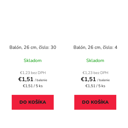
Balón, 26 cm, číslo: 30
Balón, 26 cm, číslo: 4
Skladom
Skladom
€1,23 bez DPH
€1,23 bez DPH
€1,51
€1,51
/ balenie
/ balenie
Jednotková
Jednotková
€1,51 / 5 ks
€1,51 / 5 ks
cena:
cena:
DO KOŠÍKA
DO KOŠÍKA