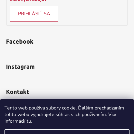
p
i
PRIHLÁSIŤ SA
s
u
Facebook
Instagram
Kontakt
obchod
@
incomp.sk
Tento web používa súbory cookie. Ďalším prechádzaním
tohto webu vyjadrujete súhlas s ich používaním. Viac
0910 999 552
informácií
tu
.