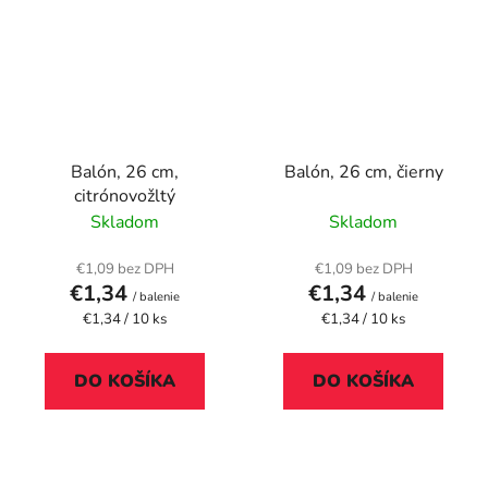
Balón, 26 cm,
Balón, 26 cm, čierny
citrónovožltý
Skladom
Skladom
€1,09 bez DPH
€1,09 bez DPH
€1,34
€1,34
/ balenie
/ balenie
Jednotková
Jednotková
€1,34 / 10 ks
€1,34 / 10 ks
cena:
cena:
DO KOŠÍKA
DO KOŠÍKA