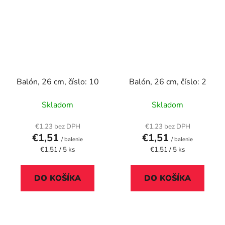
Balón, 26 cm, číslo: 10
Balón, 26 cm, číslo: 2
Skladom
Skladom
€1,23 bez DPH
€1,23 bez DPH
€1,51
€1,51
/ balenie
/ balenie
Jednotková
Jednotková
€1,51 / 5 ks
€1,51 / 5 ks
cena:
cena:
DO KOŠÍKA
DO KOŠÍKA