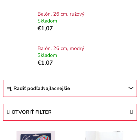
Balón, 26 cm, ružový
Skladom
€1,07
Balón, 26 cm, modrý
Skladom
€1,07
R
Radiť podľa:
Najlacnejšie
a
d
e
OTVORIŤ FILTER
n
i
V
e
ý