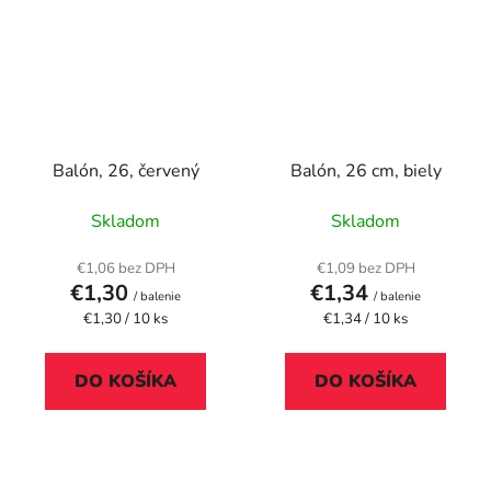
Balón, 26, červený
Balón, 26 cm, biely
Skladom
Skladom
€1,06 bez DPH
€1,09 bez DPH
€1,30
€1,34
/ balenie
/ balenie
Jednotková
Jednotková
€1,30 / 10 ks
€1,34 / 10 ks
cena:
cena:
DO KOŠÍKA
DO KOŠÍKA