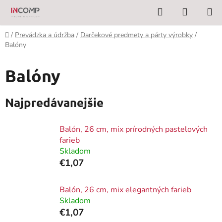
Prejsť
Hľadať
NÁKUP
na
KOŠÍK
obsah
Domov
/
Prevádzka a údržba
/
Darčekové predmety a párty výrobky
/
Balóny
Balóny
Najpredávanejšie
Balón, 26 cm, mix prírodných pastelových
farieb
Skladom
€1,07
Balón, 26 cm, mix elegantných farieb
Skladom
€1,07