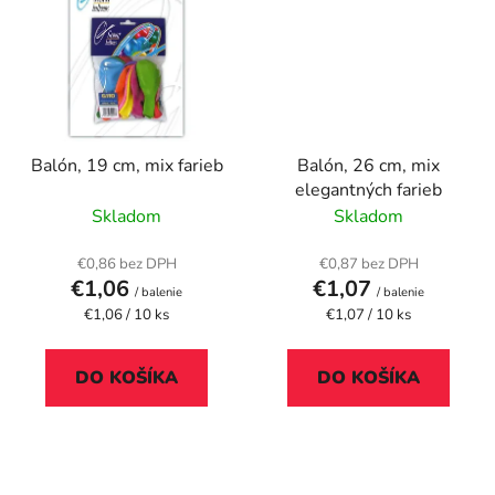
Balón, 19 cm, mix farieb
Balón, 26 cm, mix
elegantných farieb
Skladom
Skladom
€0,86 bez DPH
€0,87 bez DPH
€1,06
€1,07
/ balenie
/ balenie
Jednotková
Jednotková
€1,06 / 10 ks
€1,07 / 10 ks
cena:
cena:
DO KOŠÍKA
DO KOŠÍKA