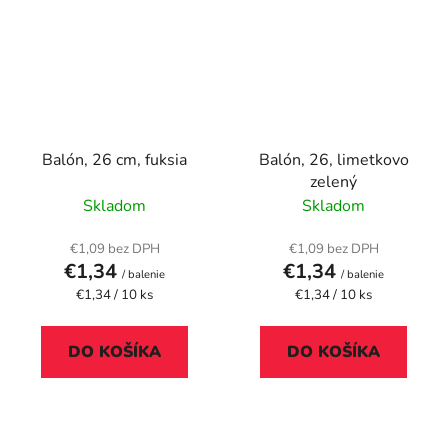
Balón, 26 cm, fuksia
Balón, 26, limetkovo
zelený
Skladom
Skladom
€1,09 bez DPH
€1,09 bez DPH
€1,34
€1,34
/ balenie
/ balenie
Jednotková
Jednotková
€1,34 / 10 ks
€1,34 / 10 ks
cena:
cena:
DO KOŠÍKA
DO KOŠÍKA