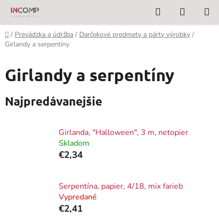
Prejsť
Hľadať
NÁKUP
na
KOŠÍK
obsah
Domov
/
Prevádzka a údržba
/
Darčekové predmety a párty výrobky
/
Girlandy a serpentíny
Girlandy a serpentíny
Najpredávanejšie
Girlanda, "Halloween", 3 m, netopier
Skladom
€2,34
Serpentína, papier, 4/18, mix farieb
Vypredané
€2,41