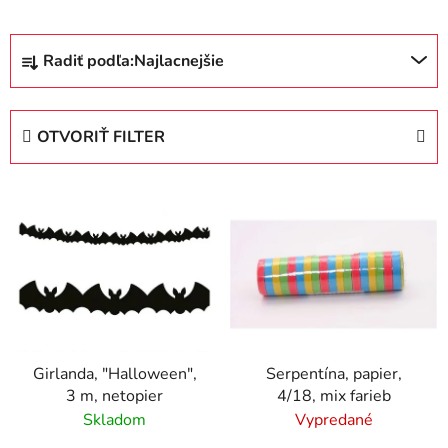
R
Radiť podľa:
Najlacnejšie
a
d
e
OTVORIŤ FILTER
n
i
V
e
ý
p
p
r
i
o
s
d
p
u
r
k
Girlanda, "Halloween",
Serpentína, papier,
o
t
3 m, netopier
4/18, mix farieb
d
o
Skladom
Vypredané
u
v