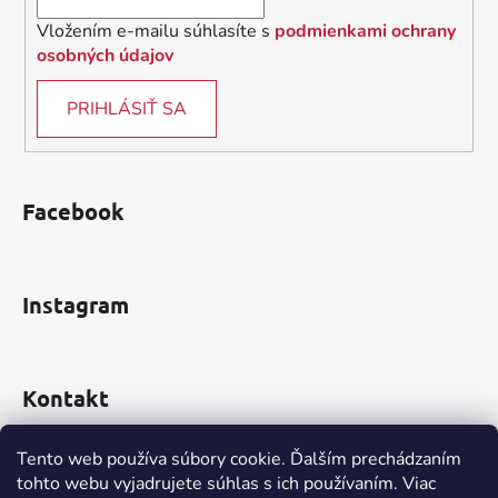
r
v
Vložením e-mailu súhlasíte s
podmienkami ochrany
k
osobných údajov
y
v
PRIHLÁSIŤ SA
ý
p
i
s
Facebook
u
Instagram
Kontakt
obchod
@
incomp.sk
Tento web používa súbory cookie. Ďalším prechádzaním
tohto webu vyjadrujete súhlas s ich používaním. Viac