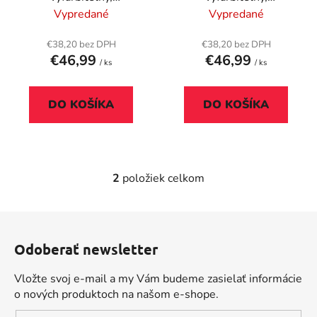
d
o
FELLOWES "BANKERS
FELLOWES "BANKERS
Vypredané
Vypredané
u
v
BOX® Playhouse",
BOX® Playhouse",
k
jednorožec, mix vzorov
maškrty/jedlá, mix
€38,20 bez DPH
€38,20 bez DPH
t
€46,99
€46,99
vzorov
/ ks
/ ks
o
v
DO KOŠÍKA
DO KOŠÍKA
2
položiek celkom
O
v
l
Z
á
á
d
Odoberať newsletter
p
a
ä
c
Vložte svoj e-mail a my Vám budeme zasielať informácie
t
i
o nových produktoch na našom e-shope.
i
e