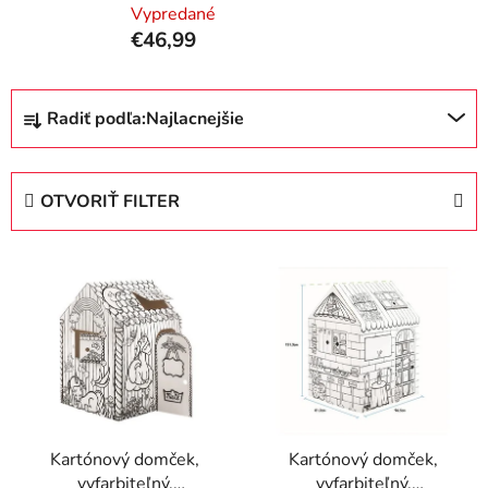
Vypredané
€46,99
R
Radiť podľa:
Najlacnejšie
a
d
e
OTVORIŤ FILTER
n
i
V
e
ý
p
p
r
i
o
s
d
p
u
r
k
Kartónový domček,
Kartónový domček,
o
t
vyfarbiteľný,
vyfarbiteľný,