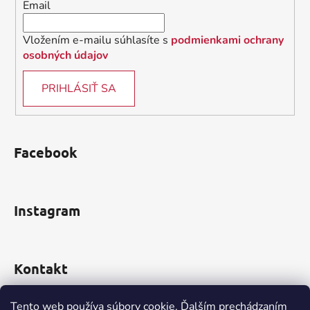
Email
p
e
r
v
Vložením e-mailu súhlasíte s
podmienkami ochrany
k
osobných údajov
y
v
PRIHLÁSIŤ SA
ý
p
i
s
Facebook
u
Instagram
Kontakt
obchod
@
incomp.sk
Tento web používa súbory cookie. Ďalším prechádzaním