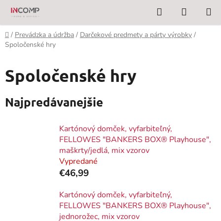
Prejsť
Hľadať
NÁKUP
na
KOŠÍK
obsah
Domov
/
Prevádzka a údržba
/
Darčekové predmety a párty výrobky
/
Spoločenské hry
Spoločenské hry
Najpredávanejšie
Kartónový domček, vyfarbiteľný,
FELLOWES "BANKERS BOX® Playhouse",
maškrty/jedlá, mix vzorov
Vypredané
€46,99
Kartónový domček, vyfarbiteľný,
FELLOWES "BANKERS BOX® Playhouse",
jednorožec, mix vzorov