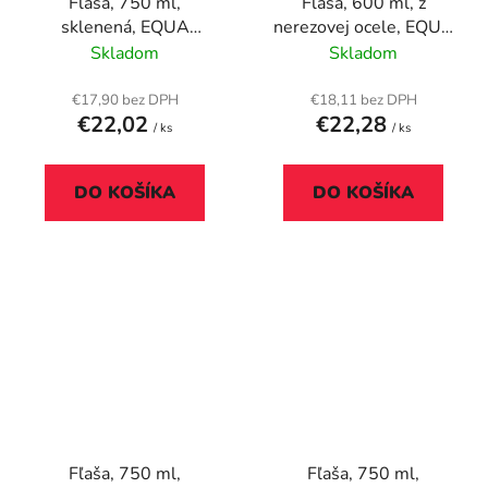
Fľaša, 750 ml,
Fľaša, 600 ml, z
sklenená, EQUA
nerezovej ocele, EQUA
"Mismatch Bloom"
"Timeless", fialová
Skladom
Skladom
€17,90 bez DPH
€18,11 bez DPH
€22,02
€22,28
/ ks
/ ks
DO KOŠÍKA
DO KOŠÍKA
Fľaša, 750 ml,
Fľaša, 750 ml,