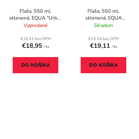
Fľaša, 550 ml,
Fľaša, 550 ml,
sklenená, EQUA "Urban
sklenená, EQUA
Jungle Magnolia"
"Active", čierna
Vypredané
Skladom
€15,41 bez DPH
€15,54 bez DPH
€18,95
€19,11
/ ks
/ ks
DO KOŠÍKA
DO KOŠÍKA