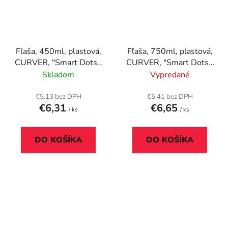
Fľaša, 450ml, plastová,
Fľaša, 750ml, plastová,
CURVER, "Smart Dots",
CURVER, "Smart Dots",
zelená
zelená
Skladom
Vypredané
€5,13 bez DPH
€5,41 bez DPH
€6,31
€6,65
/ ks
/ ks
DO KOŠÍKA
DO KOŠÍKA