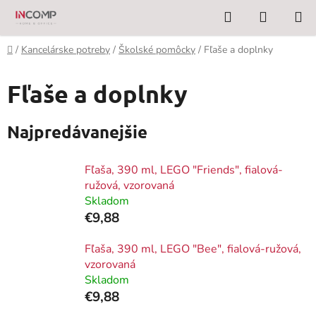
Prejsť
Hľadať
NÁKUP
na
KOŠÍK
obsah
Domov
/
Kancelárske potreby
/
Školské pomôcky
/
Fľaše a doplnky
Fľaše a doplnky
Najpredávanejšie
Fľaša, 390 ml, LEGO "Friends", fialová-
ružová, vzorovaná
Skladom
€9,88
Fľaša, 390 ml, LEGO "Bee", fialová-ružová,
vzorovaná
Skladom
€9,88