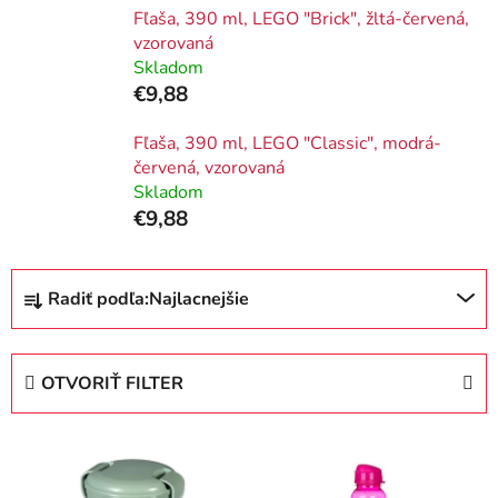
Fľaša, 390 ml, LEGO "Brick", žltá-červená,
vzorovaná
Skladom
€9,88
Fľaša, 390 ml, LEGO "Classic", modrá-
červená, vzorovaná
Skladom
€9,88
R
Radiť podľa:
Najlacnejšie
a
d
e
OTVORIŤ FILTER
n
i
V
e
ý
p