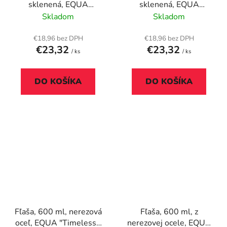
sklenená, EQUA
sklenená, EQUA
"Mismatch Béžová"
"Mismatch Silver"
Skladom
Skladom
€18,96 bez DPH
€18,96 bez DPH
€23,32
€23,32
/ ks
/ ks
DO KOŠÍKA
DO KOŠÍKA
Fľaša, 600 ml, nerezová
Fľaša, 600 ml, z
oceľ, EQUA "Timeless",
nerezovej ocele, EQUA