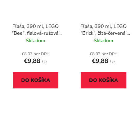
Fľaša, 390 ml, LEGO
Fľaša, 390 ml, LEGO
"Bee", fialová-ružová,
"Brick", žltá-červená,
vzorovaná
vzorovaná
Skladom
Skladom
€8,03 bez DPH
€8,03 bez DPH
€9,88
€9,88
/ ks
/ ks
DO KOŠÍKA
DO KOŠÍKA