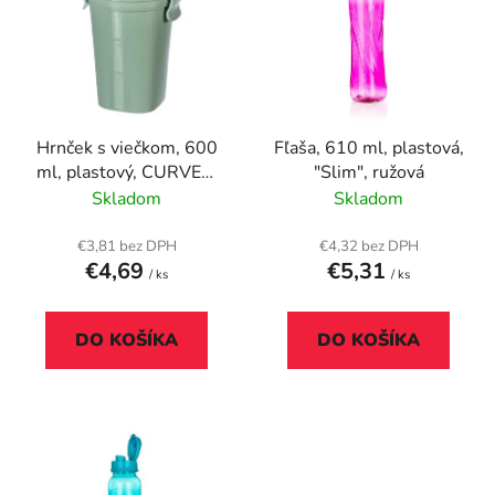
p
r
i
o
s
d
p
u
r
k
Hrnček s viečkom, 600
Fľaša, 610 ml, plastová,
o
t
ml, plastový, CURVER,
"Slim", ružová
d
o
"Lunch&Go", zelená
Skladom
Skladom
u
v
k
€3,81 bez DPH
€4,32 bez DPH
t
€4,69
€5,31
/ ks
/ ks
o
v
DO KOŠÍKA
DO KOŠÍKA