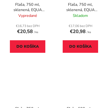
Fľaša, 750 ml,
Fľaša, 750 ml,
sklenená, EQUA
sklenená, EQUA
"Mismatch Playa"
"Blueberry Pie"
Vypredané
Skladom
€16,73 bez DPH
€17,06 bez DPH
€20,58
€20,98
/ ks
/ ks
DO KOŠÍKA
DO KOŠÍKA