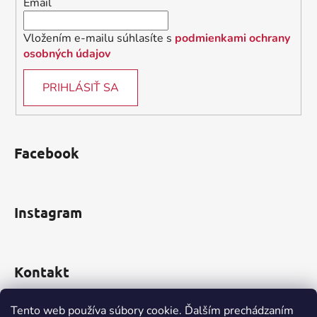
Email
p
e
r
v
Vložením e-mailu súhlasíte s
podmienkami ochrany
k
osobných údajov
y
v
PRIHLÁSIŤ SA
ý
p
i
s
Facebook
u
Instagram
Kontakt
obchod
@
incomp.sk
Tento web používa súbory cookie. Ďalším prechádzaním