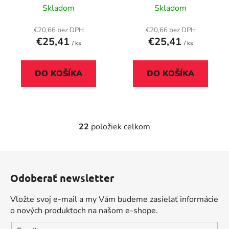
Splash
"Timeless", Matcha
Skladom
Skladom
€20,66 bez DPH
€20,66 bez DPH
€25,41
€25,41
/ ks
/ ks
DO KOŠÍKA
DO KOŠÍKA
22
položiek celkom
O
v
l
Z
á
á
d
Odoberať newsletter
p
a
ä
c
Vložte svoj e-mail a my Vám budeme zasielať informácie
t
i
o nových produktoch na našom e-shope.
i
e