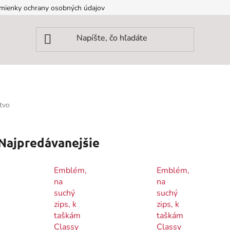
mienky ochrany osobných údajov
tvo
Najpredávanejšie
Emblém,
Emblém,
na
na
suchý
suchý
zips, k
zips, k
taškám
taškám
Classy
Classy