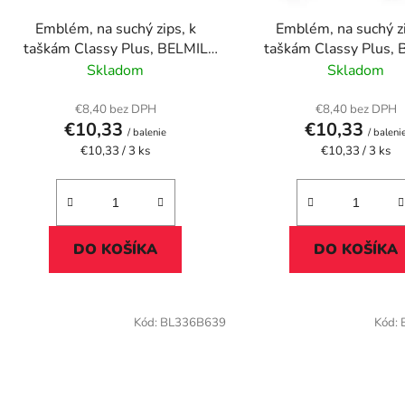
d
Emblém, na suchý zips, k
Emblém, na suchý zi
u
taškám Classy Plus, BELMIL
taškám Classy Plus,
k
"Ballerina"
"Cats"
Skladom
Skladom
t
o
€8,40 bez DPH
€8,40 bez DPH
€10,33
€10,33
v
/ balenie
/ baleni
Jednotková
Jednotková
€10,33 / 3 ks
€10,33 / 3 ks
cena:
cena:
DO KOŠÍKA
DO KOŠÍKA
Kód:
BL336B639
Kód: