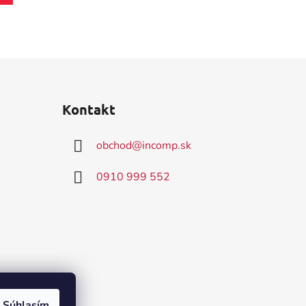
Kontakt
obchod
@
incomp.sk
0910 999 552
Súhlasím