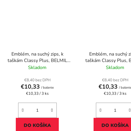
Emblém, na suchý zips, k
Emblém, na suchý zi
taškám Classy Plus, BELMIL
taškám Classy Plus,
"Rainbow Love"
"Unicorn Dream
Skladom
Skladom
€8,40 bez DPH
€8,40 bez DPH
€10,33
€10,33
/ balenie
/ baleni
Jednotková
Jednotková
€10,33 / 3 ks
€10,33 / 3 ks
cena:
cena:
DO KOŠÍKA
DO KOŠÍKA