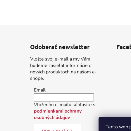
Z
á
Odoberať newsletter
Face
p
ä
Vložte svoj e-mail a my Vám
t
budeme zasielať informácie o
i
nových produktoch na našom e-
shope.
e
Email
Vložením e-mailu súhlasíte s
podmienkami ochrany
osobných údajov
Tento web p