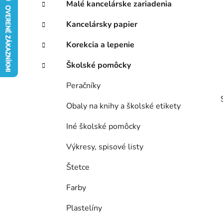
p
r
Malé kancelárske zariadenia
i
a
e
n
Kancelársky papier
e
Korekcia a lepenie
l
Školské pomôcky
Peračníky
Obaly na knihy a školské etikety
Iné školské pomôcky
Výkresy, spisové listy
Štetce
Farby
Plastelíny