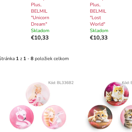
Plus,
Plus,
BELMIL
BELMIL
"Unicorn
"Lost
Dream"
World"
Skladom
Skladom
€10,33
€10,33
Stránka
1
z
1
-
8
položiek celkom
V
ý
Kód:
BL336B2
Kód:
p
i
s
p
r
o