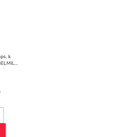
ps, k
 BELMIL
"
e