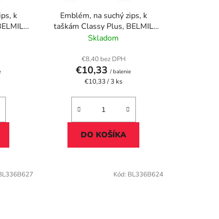
u
ps, k
Emblém, na suchý zips, k
k
 BELMIL
taškám Classy Plus, BELMIL
t
"Football"
Skladom
o
v
€8,40 bez DPH
€10,33
e
/ balenie
Jednotková
€10,33 / 3 ks
cena:
DO KOŠÍKA
BL336B627
Kód:
BL336B624