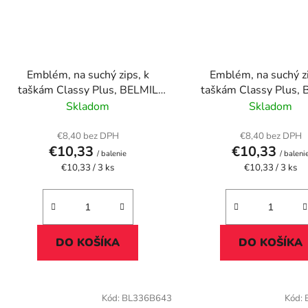
Emblém, na suchý zips, k
Emblém, na suchý zi
taškám Classy Plus, BELMIL
taškám Classy Plus,
"Gamer"
"Lost World"
Skladom
Skladom
€8,40 bez DPH
€8,40 bez DPH
€10,33
€10,33
/ balenie
/ baleni
Jednotková
Jednotková
€10,33 / 3 ks
€10,33 / 3 ks
cena:
cena:
DO KOŠÍKA
DO KOŠÍKA
Kód:
BL336B643
Kód: