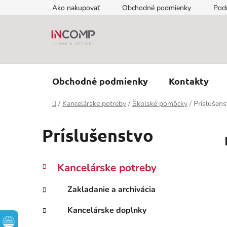
Prejsť
Ako nakupovať
Obchodné podmienky
Pod
na
obsah
Obchodné podmienky
Kontakty
Domov
/
Kancelárske potreby
/
Školské pomôcky
/
Príslušens
Príslušenstvo
B
K
Preskočiť
Kancelárske potreby
a
kategórie
o
t
č
Zakladanie a archivácia
e
n
g
Kancelárske doplnky
ý
ó