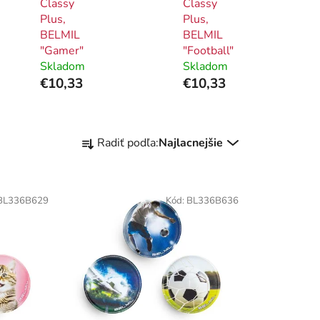
Classy
Classy
Plus,
Plus,
BELMIL
BELMIL
"Gamer"
"Football"
Skladom
Skladom
€10,33
€10,33
R
Radiť podľa:
Najlacnejšie
a
d
e
BL336B629
Kód:
BL336B636
n
i
e
p
r
o
d