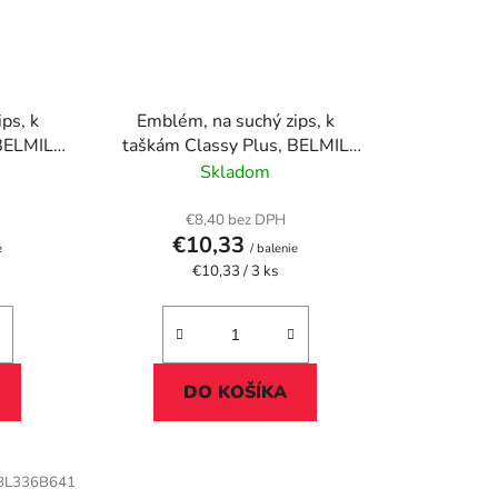
ps, k
Emblém, na suchý zips, k
 BELMIL
taškám Classy Plus, BELMIL
"No Limit"
Skladom
€8,40 bez DPH
€10,33
e
/ balenie
Jednotková
€10,33 / 3 ks
cena:
DO KOŠÍKA
BL336B641