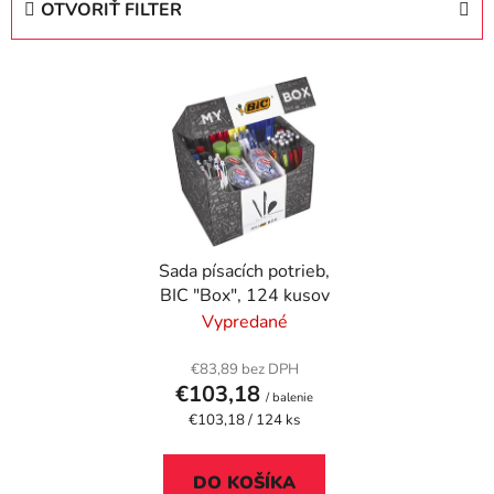
OTVORIŤ FILTER
n
i
V
e
ý
p
p
r
i
o
s
d
p
u
r
k
Sada písacích potrieb,
o
t
BIC "Box", 124 kusov
d
o
Vypredané
u
v
k
€83,89 bez DPH
t
€103,18
/ balenie
o
Jednotková
€103,18 / 124 ks
cena:
v
DO KOŠÍKA