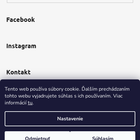
p
i
s
Facebook
u
Instagram
Kontakt
obchod
@
incomp.sk
Tento web používa súbory cookie. Ďalším prechádzaním
tohto webu vyjadrujete súhlas s ich používaním. Viac
0910 999 552
informácií
tu
.
Nastavenie
Vytvoril Shoptet
Odmietnuť
Súhlasím