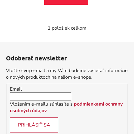
1
položiek celkom
O
v
l
Z
á
á
d
Odoberať newsletter
p
a
ä
c
Vložte svoj e-mail a my Vám budeme zasielať informácie
t
i
o nových produktoch na našom e-shope.
i
e
Email
p
e
r
v
Vložením e-mailu súhlasíte s
podmienkami ochrany
k
osobných údajov
y
v
PRIHLÁSIŤ SA
ý