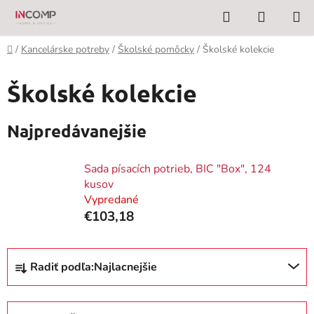
Prejsť
Hľadať
NÁKUP
na
KOŠÍK
obsah
Domov
/
Kancelárske potreby
/
Školské pomôcky
/
Školské kolekcie
Školské kolekcie
Najpredávanejšie
Sada písacích potrieb, BIC "Box", 124
kusov
Vypredané
€103,18
R
Radiť podľa:
Najlacnejšie
a
d
e