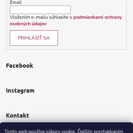
Email
e
Vložením e-mailu súhlasíte s
podmienkami ochrany
osobných údajov
PRIHLÁSIŤ SA
Facebook
Instagram
Kontakt
obchod
@
incomp.sk
Tento web používa súbory cookie. Ďalším prechádzaním