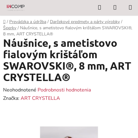
Prejsť
Hľadať
NÁKUP
na
KOŠÍK
obsah
Domov
/
Prevádzka a údržba
/
Darčekové predmety a párty výrobky
/
Šperky
/
Náušnice, s ametistovo fialovým krištáľom SWAROVSKI®,
8 mm, ART CRYSTELLA®
Náušnice, s ametistovo
fialovým krištáľom
SWAROVSKI®, 8 mm, ART
CRYSTELLA®
Priemerné
Neohodnotené
Podrobnosti hodnotenia
hodnotenie
Značka:
ART CRYSTELLA
produktu
je
0,0
z