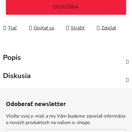
Jednotková cena:
DO KOŠÍKA
Tlač
Opýtať sa
Strážiť
Zdieľať
Popis
Diskusia
Z
á
Odoberať newsletter
p
ä
Vložte svoj e-mail a my Vám budeme zasielať informácie
t
o nových produktoch na našom e-shope.
i