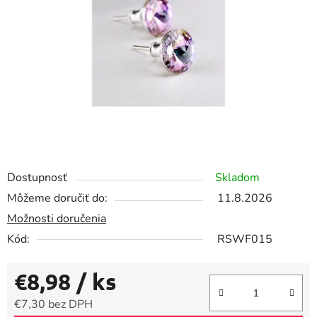
5
hviezdičiek.
Dostupnosť
Skladom
Môžeme doručiť do:
11.8.2026
Možnosti doručenia
Kód:
RSWF015
€8,98
/ ks
€7,30 bez DPH