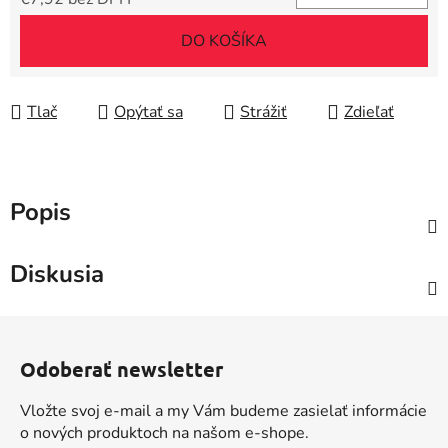
Jednotková cena:
DO KOŠÍKA
Tlač
Opýtať sa
Strážiť
Zdieľať
Popis
Diskusia
Z
á
Odoberať newsletter
p
ä
Vložte svoj e-mail a my Vám budeme zasielať informácie
t
o nových produktoch na našom e-shope.