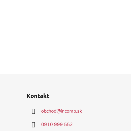
Kontakt
obchod
@
incomp.sk
0910 999 552