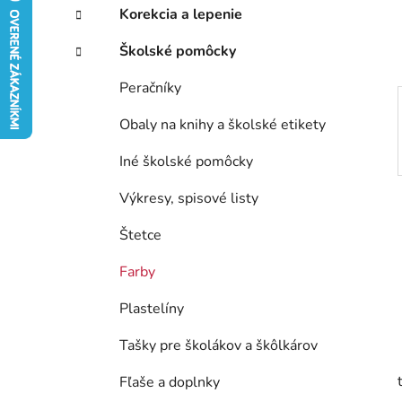
e
Korekcia a lepenie
l
Školské pomôcky
Peračníky
Obaly na knihy a školské etikety
Iné školské pomôcky
Výkresy, spisové listy
Štetce
Farby
Plastelíny
Tašky pre školákov a škôlkárov
Fľaše a doplnky