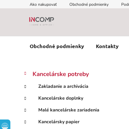
Prejsť
Ako nakupovať
Obchodné podmienky
Pod
na
obsah
Obchodné podmienky
Kontakty
B
K
Preskočiť
Kancelárske potreby
a
kategórie
o
t
č
Zakladanie a archivácia
e
n
g
Kancelárske doplnky
ý
ó
p
r
Malé kancelárske zariadenia
i
a
e
n
Kancelársky papier