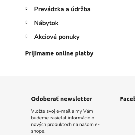
Prevádzka a údržba
Nábytok
Akciové ponuky
Prijímame online platby
Z
á
Odoberať newsletter
Face
p
ä
Vložte svoj e-mail a my Vám
t
budeme zasielať informácie o
i
nových produktoch na našom e-
shope.
e