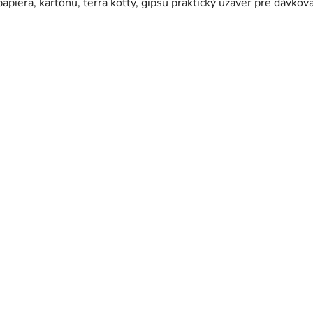
papiera, kartónu, terra kotty, gipsu praktický uzáver pre dávkov