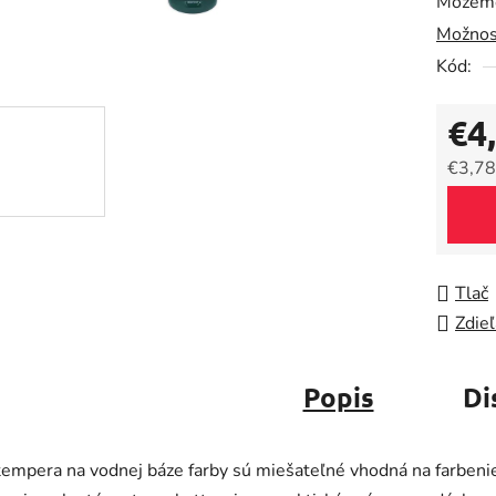
Môžeme
0,0
Možnos
z
5
Kód:
hviezdič
€4
€3,78
Jedno
Tlač
Zdieľ
Popis
Di
tempera na vodnej báze farby sú miešateľné vhodná na farbeni