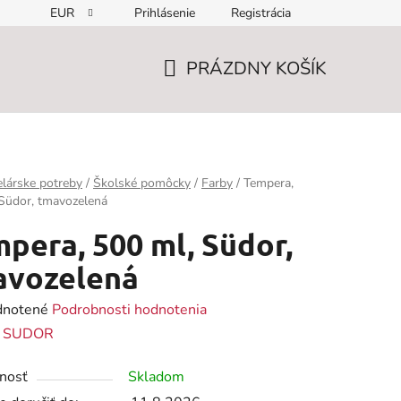
EUR
Prihlásenie
Registrácia
PRÁZDNY KOŠÍK
NÁKUPNÝ
KOŠÍK
lárske potreby
/
Školské pomôcky
/
Farby
/
Tempera,
Südor, tmavozelená
pera, 500 ml, Südor,
avozelená
rné
notené
Podrobnosti hodnotenia
enie
:
SUDOR
tu
nosť
Skladom