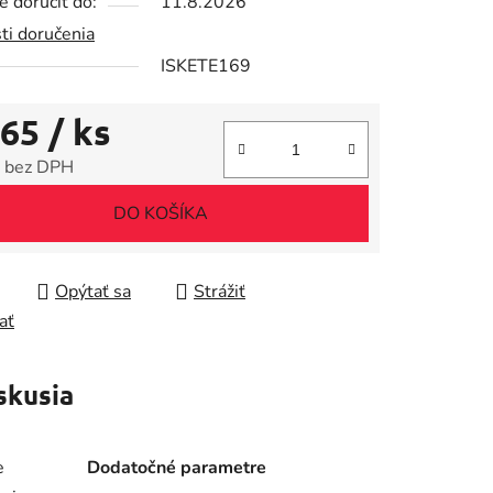
 doručiť do:
11.8.2026
ti doručenia
ISKETE169
iek.
,65
/ ks
 bez DPH
tková cena:
DO KOŠÍKA
Opýtať sa
Strážiť
ať
skusia
e
Dodatočné parametre