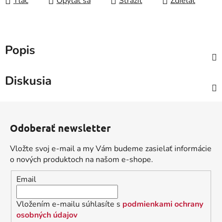
Tlač
Opýtať sa
Strážiť
Zdieľať
Popis
Diskusia
Z
á
Odoberať newsletter
p
ä
Vložte svoj e-mail a my Vám budeme zasielať informácie
t
o nových produktoch na našom e-shope.
i
Email
e
Vložením e-mailu súhlasíte s
podmienkami ochrany
osobných údajov