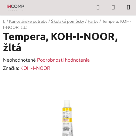
Prejsť
Hľadať
NÁKUP
na
KOŠÍK
obsah
Domov
/
Kancelárske potreby
/
Školské pomôcky
/
Farby
/
Tempera, KOH-
I-NOOR, žltá
Tempera, KOH-I-NOOR,
žltá
Priemerné
Neohodnotené
Podrobnosti hodnotenia
hodnotenie
Značka:
KOH-I-NOOR
produktu
je
0,0
z
5
hviezdičiek.