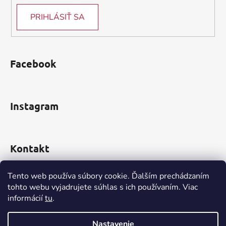
PRIHLÁSIŤ SA
Facebook
Instagram
Kontakt
obchod
@
incomp.sk
Tento web používa súbory cookie. Ďalším prechádzaním
tohto webu vyjadrujete súhlas s ich používaním. Viac
0910 999 552
informácií
tu
.
Nastavenie