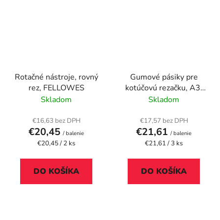
Rotačné nástroje, rovný
Gumové pásiky pre
rez, FELLOWES
kotúčovú rezačku, A3,
FELLOWES
Skladom
Skladom
€16,63 bez DPH
€17,57 bez DPH
€20,45
€21,61
/ balenie
/ balenie
Jednotková
Jednotková
€20,45 / 2 ks
€21,61 / 3 ks
cena:
cena:
DO KOŠÍKA
DO KOŠÍKA