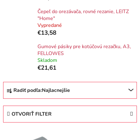
Čepeľ do orezávača, rovné rezanie, LEITZ
"Home"
Vypredané
€13,58
Gumové pásiky pre kotúčovú rezačku, A3,
FELLOWES
Skladom
€21,61
R
Radiť podľa:
Najlacnejšie
a
d
e
OTVORIŤ FILTER
n
i
V
e