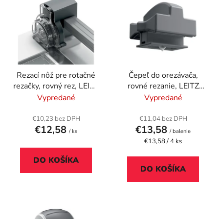
ý
p
p
r
i
o
s
d
p
u
r
k
Rezací nôž pre rotačné
Čepeľ do orezávača,
o
t
rezačky, rovný rez, LEITZ
rovné rezanie, LEITZ
d
o
"Home Office"
"Home"
Vypredané
Vypredané
u
v
k
€10,23 bez DPH
€11,04 bez DPH
t
€12,58
€13,58
/ ks
/ balenie
o
Jednotková
€13,58 / 4 ks
cena:
v
DO KOŠÍKA
DO KOŠÍKA