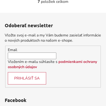
7
položiek celkom
O
v
l
Z
á
á
d
Odoberať newsletter
p
a
ä
c
Vložte svoj e-mail a my Vám budeme zasielať informácie
t
i
o nových produktoch na našom e-shope.
i
e
Email
p
e
r
v
Vložením e-mailu súhlasíte s
podmienkami ochrany
k
osobných údajov
y
v
PRIHLÁSIŤ SA
ý
p
i
s
Facebook
u