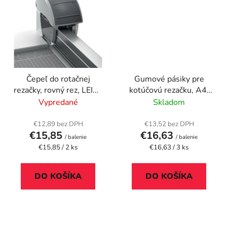
Čepeľ do rotačnej
Gumové pásiky pre
rezačky, rovný rez, LEITZ
kotúčovú rezačku, A4,
"Office"
FELLOWES
Vypredané
Skladom
€12,89 bez DPH
€13,52 bez DPH
€15,85
€16,63
/ balenie
/ balenie
Jednotková
Jednotková
€15,85 / 2 ks
€16,63 / 3 ks
cena:
cena:
DO KOŠÍKA
DO KOŠÍKA