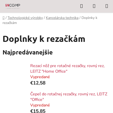
Prejsť
Hľadať
NÁKUP
na
KOŠÍK
obsah
Domov
/
Technologické výrobky
/
Kancelárska technika
/
Doplnky k
rezačkám
Doplnky k rezačkám
Najpredávanejšie
Rezací nôž pre rotačné rezačky, rovný rez,
LEITZ "Home Office"
Vypredané
€12,58
Čepeľ do rotačnej rezačky, rovný rez, LEITZ
"Office"
Vypredané
€15,85