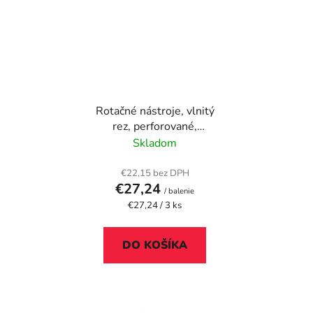
Rotačné nástroje, vlnitý
rez, perforované,
FELLOWES
Skladom
€22,15 bez DPH
€27,24
/ balenie
Jednotková
€27,24 / 3 ks
cena:
DO KOŠÍKA