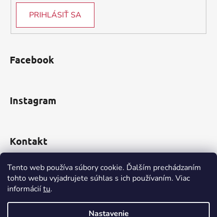
i
PRIHLÁSIŤ SA
s
u
Facebook
Instagram
Kontakt
obchod
@
incomp.sk
Tento web používa súbory cookie. Ďalším prechádzaním
tohto webu vyjadrujete súhlas s ich používaním. Viac
informácií
tu
.
0910 999 552
Nastavenie