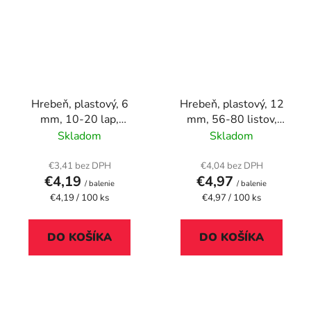
Hrebeň, plastový, 6
Hrebeň, plastový, 12
mm, 10-20 lap,
mm, 56-80 listov,
FELLOWES, 100 ks,
VICTORIA OFFICE, biely
Skladom
Skladom
biely
€3,41 bez DPH
€4,04 bez DPH
€4,19
€4,97
/ balenie
/ balenie
Jednotková
Jednotková
€4,19 / 100 ks
€4,97 / 100 ks
cena:
cena:
DO KOŠÍKA
DO KOŠÍKA