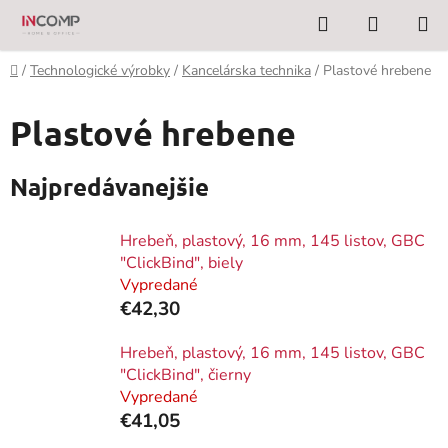
Prejsť
Hľadať
NÁKUP
na
KOŠÍK
obsah
Domov
/
Technologické výrobky
/
Kancelárska technika
/
Plastové hrebene
Plastové hrebene
Najpredávanejšie
Hrebeň, plastový, 16 mm, 145 listov, GBC
"ClickBind", biely
Vypredané
€42,30
Hrebeň, plastový, 16 mm, 145 listov, GBC
"ClickBind", čierny
Vypredané
€41,05