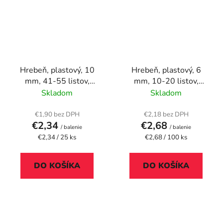
Hrebeň, plastový, 10
Hrebeň, plastový, 6
mm, 41-55 listov,
mm, 10-20 listov,
FELLOWES, 25 ks,
VICTORIA OFFICE, biely
Skladom
Skladom
čierny
€1,90 bez DPH
€2,18 bez DPH
€2,34
€2,68
/ balenie
/ balenie
Jednotková
Jednotková
€2,34 / 25 ks
€2,68 / 100 ks
cena:
cena:
DO KOŠÍKA
DO KOŠÍKA