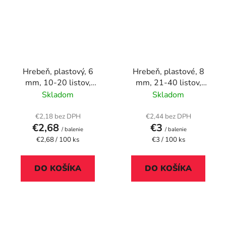
Hrebeň, plastový, 6
Hrebeň, plastové, 8
mm, 10-20 listov,
mm, 21-40 listov,
VICTORIA OFFICE,
VICTORIA OFFICE, biely
Skladom
Skladom
čierny
€2,18 bez DPH
€2,44 bez DPH
€2,68
€3
/ balenie
/ balenie
Jednotková
Jednotková
€2,68 / 100 ks
€3 / 100 ks
cena:
cena:
DO KOŠÍKA
DO KOŠÍKA