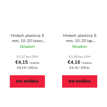
Hrebeň, plastový, 6
Hrebeň, plastový, 6
mm, 10-20 listov,
mm, 10-20 lap,
FELLOWES, 100 ks,
FELLOWES, 100 ks,
Skladom
Skladom
čierny
modrý
€3,37 bez DPH
€3,38 bez DPH
€4,15
€4,16
/ balenie
/ balenie
Jednotková
Jednotková
€4,15 / 100 ks
€4,16 / 100 ks
cena:
cena:
DO KOŠÍKA
DO KOŠÍKA