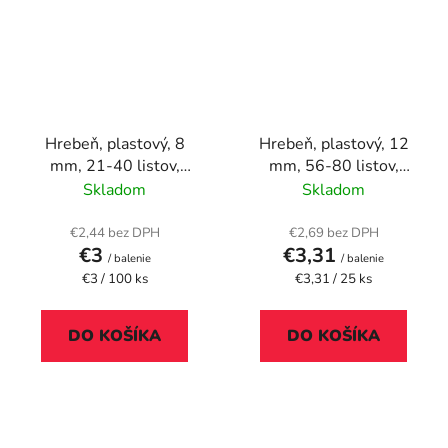
Hrebeň, plastový, 8
Hrebeň, plastový, 12
mm, 21-40 listov,
mm, 56-80 listov,
VICTORIA OFFICE,
FELLOWES, 25 ks,
Skladom
Skladom
čierny
modrý
€2,44 bez DPH
€2,69 bez DPH
€3
€3,31
/ balenie
/ balenie
Jednotková
Jednotková
€3 / 100 ks
€3,31 / 25 ks
cena:
cena:
DO KOŠÍKA
DO KOŠÍKA