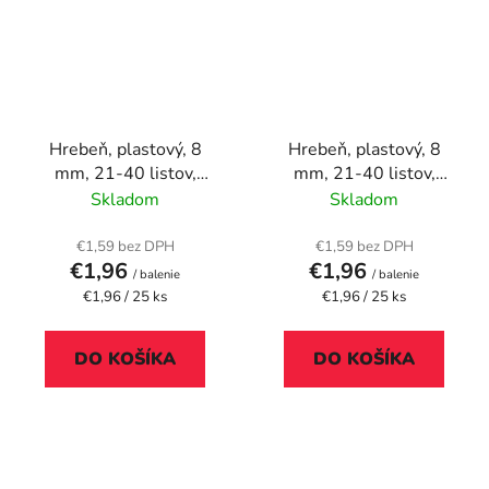
Hrebeň, plastový, 8
Hrebeň, plastový, 8
mm, 21-40 listov,
mm, 21-40 listov,
FELLOWES, 25 ks,
FELLOWES, 25 ks,
Skladom
Skladom
čierny
modrý
€1,59 bez DPH
€1,59 bez DPH
€1,96
€1,96
/ balenie
/ balenie
Jednotková
Jednotková
€1,96 / 25 ks
€1,96 / 25 ks
cena:
cena:
DO KOŠÍKA
DO KOŠÍKA