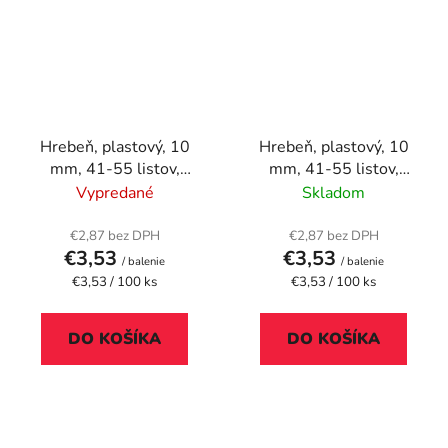
Hrebeň, plastový, 10
Hrebeň, plastový, 10
mm, 41-55 listov,
mm, 41-55 listov,
VICTORIA OFFICE, biely
VICTORIA OFFICE,
Vypredané
Skladom
čierny
€2,87 bez DPH
€2,87 bez DPH
€3,53
€3,53
/ balenie
/ balenie
Jednotková
Jednotková
€3,53 / 100 ks
€3,53 / 100 ks
cena:
cena:
DO KOŠÍKA
DO KOŠÍKA