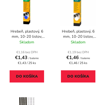
p
r
i
o
s
d
p
u
r
k
Hrebeň, plastový, 6
Hrebeň, plastový, 6
o
t
mm, 10-20 listov,
mm, 10-20 listov,
d
o
FELLOWES, 25 ks,
FELLOWES, 25 ks, biely
Skladom
Skladom
u
v
modrý
k
€1,16 bez DPH
€1,19 bez DPH
t
€1,43
€1,46
/ balenie
/ balenie
o
Jednotková
Jednotková
€1,43 / 25 ks
€1,46 / 25 ks
cena:
cena:
v
DO KOŠÍKA
DO KOŠÍKA