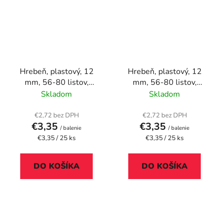
Hrebeň, plastový, 12
Hrebeň, plastový, 12
mm, 56-80 listov,
mm, 56-80 listov,
FELLOWES, 25 ks, biely
FELLOWES, 25 ks,
Skladom
Skladom
čierny
€2,72 bez DPH
€2,72 bez DPH
€3,35
€3,35
/ balenie
/ balenie
Jednotková
Jednotková
€3,35 / 25 ks
€3,35 / 25 ks
cena:
cena:
DO KOŠÍKA
DO KOŠÍKA