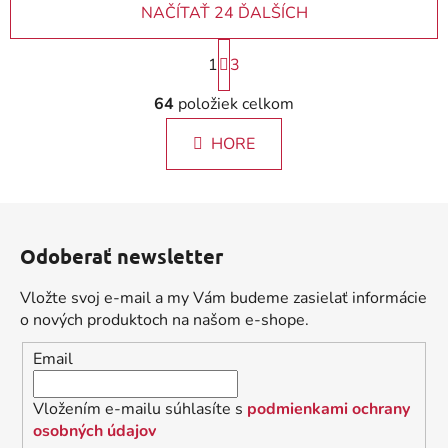
NAČÍTAŤ 24 ĎALŠÍCH
S
1
3
t
r
O
64
položiek celkom
á
v
n
l
k
HORE
á
o
d
v
a
a
Z
c
n
á
i
i
Odoberať newsletter
e
p
e
p
ä
Vložte svoj e-mail a my Vám budeme zasielať informácie
r
t
o nových produktoch na našom e-shope.
v
i
k
Email
e
y
v
Vložením e-mailu súhlasíte s
podmienkami ochrany
ý
osobných údajov
p