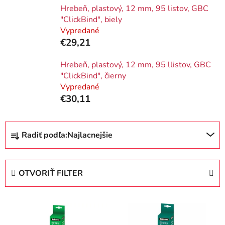
Hrebeň, plastový, 12 mm, 95 listov, GBC
"ClickBind", biely
Vypredané
€29,21
Hrebeň, plastový, 12 mm, 95 llistov, GBC
"ClickBind", čierny
Vypredané
€30,11
R
Radiť podľa:
Najlacnejšie
a
d
e
OTVORIŤ FILTER
n
i
V
e
ý
p