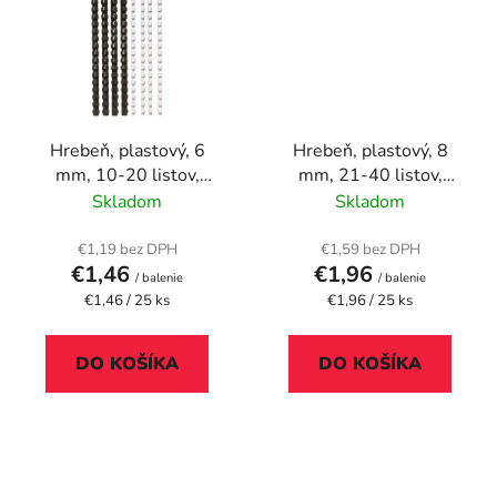
Hrebeň, plastový, 6
Hrebeň, plastový, 8
mm, 10-20 listov,
mm, 21-40 listov,
FELLOWES, 25 ks,
FELLOWES, 25 ks, biely
Skladom
Skladom
čierny
€1,19 bez DPH
€1,59 bez DPH
€1,46
€1,96
/ balenie
/ balenie
Jednotková
Jednotková
€1,46 / 25 ks
€1,96 / 25 ks
cena:
cena:
DO KOŠÍKA
DO KOŠÍKA