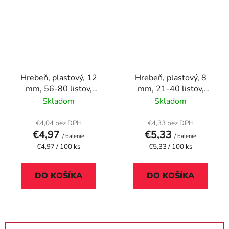
Hrebeň, plastový, 12
Hrebeň, plastový, 8
mm, 56-80 listov,
mm, 21-40 listov,
VICTORIA OFFICE,
FELLOWES, 100 ks,
Skladom
Skladom
čierny
modrý
€4,04 bez DPH
€4,33 bez DPH
€4,97
€5,33
/ balenie
/ balenie
Jednotková
Jednotková
€4,97 / 100 ks
€5,33 / 100 ks
cena:
cena:
DO KOŠÍKA
DO KOŠÍKA