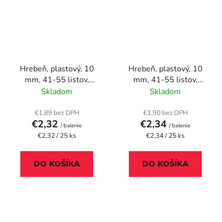
Hrebeň, plastový, 10
Hrebeň, plastový, 10
mm, 41-55 listov,
mm, 41-55 listov,
FELLOWES, 25 ks,
FELLOWES, 25 ks, biely
Skladom
Skladom
modrý
€1,89 bez DPH
€1,90 bez DPH
€2,32
€2,34
/ balenie
/ balenie
Jednotková
Jednotková
€2,32 / 25 ks
€2,34 / 25 ks
cena:
cena:
DO KOŠÍKA
DO KOŠÍKA