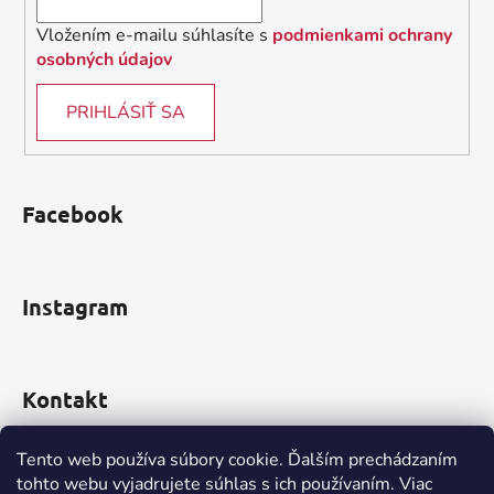
r
v
Vložením e-mailu súhlasíte s
podmienkami ochrany
k
osobných údajov
y
v
PRIHLÁSIŤ SA
ý
p
i
s
Facebook
u
Instagram
Kontakt
obchod
@
incomp.sk
Tento web používa súbory cookie. Ďalším prechádzaním
tohto webu vyjadrujete súhlas s ich používaním. Viac