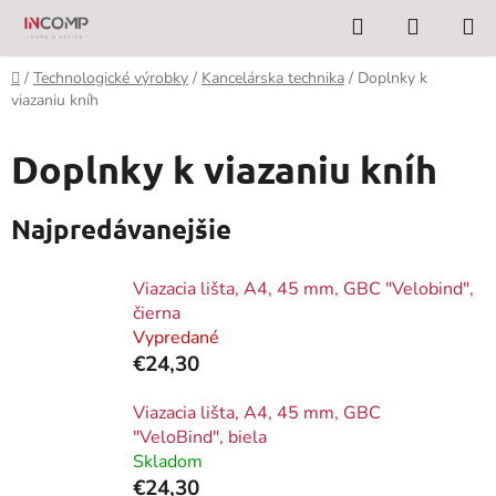
Prejsť
Hľadať
NÁKUP
na
KOŠÍK
obsah
Domov
/
Technologické výrobky
/
Kancelárska technika
/
Doplnky k
viazaniu kníh
Doplnky k viazaniu kníh
Najpredávanejšie
Viazacia lišta, A4, 45 mm, GBC "Velobind",
čierna
Vypredané
€24,30
Viazacia lišta, A4, 45 mm, GBC
"VeloBind", biela
Skladom
€24,30