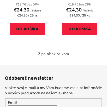
k
€19,76 bez DPH
€19,76 bez DPH
t
€24,30
€24,30
/ balenie
/ balenie
o
Jednotková
Jednotková
€24,30 / 25 ks
€24,30 / 25 ks
cena:
cena:
v
DO KOŠÍKA
DO KOŠÍKA
2
položiek celkom
O
v
l
Z
á
á
d
Odoberať newsletter
p
a
ä
c
Vložte svoj e-mail a my Vám budeme zasielať informácie
t
i
o nových produktoch na našom e-shope.
i
e
Email
p
e