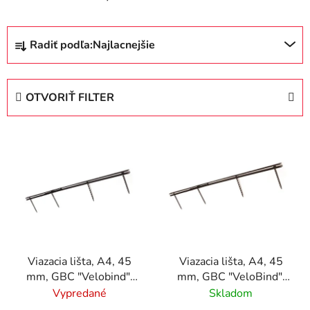
R
Radiť podľa:
Najlacnejšie
a
d
e
OTVORIŤ FILTER
n
i
V
e
ý
p
p
r
i
o
s
d
p
u
r
k
Viazacia lišta, A4, 45
Viazacia lišta, A4, 45
o
t
mm, GBC "Velobind",
mm, GBC "VeloBind",
d
o
čierna
biela
Vypredané
Skladom
u
v