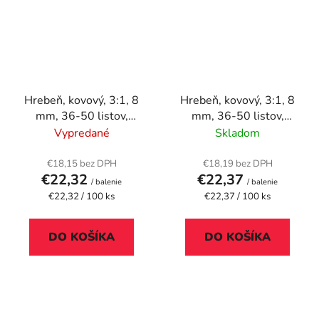
Hrebeň, kovový, 3:1, 8
Hrebeň, kovový, 3:1, 8
mm, 36-50 listov,
mm, 36-50 listov,
FELLOWES, strieborný
FELLOWES, biely
Vypredané
Skladom
€18,15 bez DPH
€18,19 bez DPH
€22,32
€22,37
/ balenie
/ balenie
Jednotková
Jednotková
€22,32 / 100 ks
€22,37 / 100 ks
cena:
cena:
DO KOŠÍKA
DO KOŠÍKA