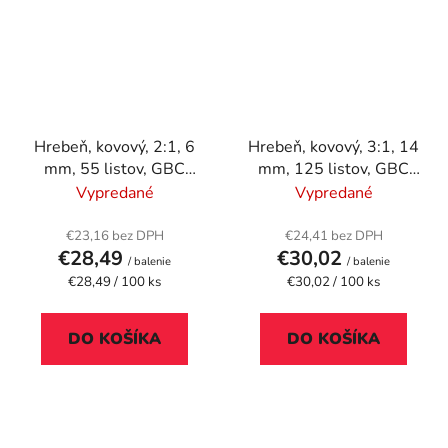
Hrebeň, kovový, 2:1, 6
Hrebeň, kovový, 3:1, 14
mm, 55 listov, GBC
mm, 125 listov, GBC
"MultiBind 21", čierna
"WireBind", biely
Vypredané
Vypredané
€23,16 bez DPH
€24,41 bez DPH
€28,49
€30,02
/ balenie
/ balenie
Jednotková
Jednotková
€28,49 / 100 ks
€30,02 / 100 ks
cena:
cena:
DO KOŠÍKA
DO KOŠÍKA