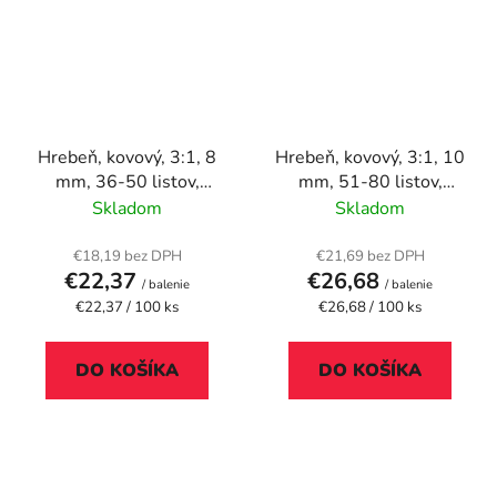
Hrebeň, kovový, 3:1, 8
Hrebeň, kovový, 3:1, 10
mm, 36-50 listov,
mm, 51-80 listov,
FELLOWES, čierny
FELLOWES, biely
Skladom
Skladom
€18,19 bez DPH
€21,69 bez DPH
€22,37
€26,68
/ balenie
/ balenie
Jednotková
Jednotková
€22,37 / 100 ks
€26,68 / 100 ks
cena:
cena:
DO KOŠÍKA
DO KOŠÍKA