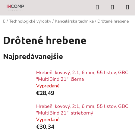
Prejsť
Hľadať
NÁKUP
na
KOŠÍK
obsah
Domov
/
Technologické výrobky
/
Kancelárska technika
/
Drôtené hrebene
Drôtené hrebene
Najpredávanejšie
Hrebeň, kovový, 2:1, 6 mm, 55 listov, GBC
"MultiBind 21", čierna
Vypredané
€28,49
Hrebeň, kovový, 2:1, 6 mm, 55 listov, GBC
"MultiBind 21", strieborný
Vypredané
€30,34