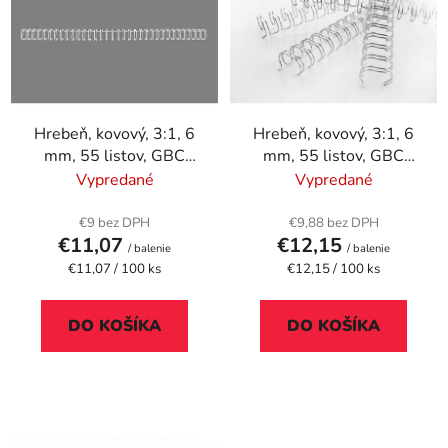
p
r
i
o
s
d
p
u
r
k
Hrebeň, kovový, 3:1, 6
Hrebeň, kovový, 3:1, 6
o
t
mm, 55 listov, GBC
mm, 55 listov, GBC
d
o
"WireBind", biely
"WireBind", strieborný
Vypredané
Vypredané
u
v
k
€9 bez DPH
€9,88 bez DPH
t
€11,07
€12,15
/ balenie
/ balenie
o
Jednotková
Jednotková
€11,07 / 100 ks
€12,15 / 100 ks
cena:
cena:
v
DO KOŠÍKA
DO KOŠÍKA