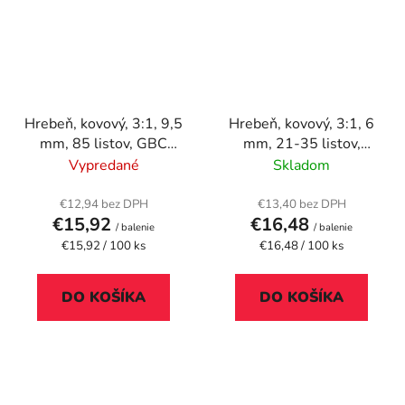
Hrebeň, kovový, 3:1, 9,5
Hrebeň, kovový, 3:1, 6
mm, 85 listov, GBC
mm, 21-35 listov,
"WireBind", čierny
FELLOWES, strieborný
Vypredané
Skladom
€12,94 bez DPH
€13,40 bez DPH
€15,92
€16,48
/ balenie
/ balenie
Jednotková
Jednotková
€15,92 / 100 ks
€16,48 / 100 ks
cena:
cena:
DO KOŠÍKA
DO KOŠÍKA