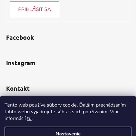
i
PRIHLÁSIŤ SA
s
u
Facebook
Instagram
Kontakt
obchod
@
incomp.sk
Tento web používa súbory cookie. Ďalším prechádzaním
tohto webu vyjadrujete súhlas s ich používaním. Viac
informácií
tu
.
0910 999 552
Nastavenie