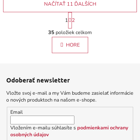
NAČÍTAŤ 11 ĎALŠÍCH
S
1
2
t
r
O
35
položiek celkom
á
v
n
l
k
HORE
á
o
d
v
a
a
Z
c
n
á
i
i
Odoberať newsletter
e
p
e
p
ä
Vložte svoj e-mail a my Vám budeme zasielať informácie
r
t
o nových produktoch na našom e-shope.
v
i
k
Email
e
y
v
Vložením e-mailu súhlasíte s
podmienkami ochrany
ý
osobných údajov
p