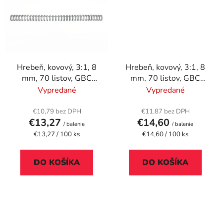
Hrebeň, kovový, 3:1, 8
Hrebeň, kovový, 3:1, 8
mm, 70 listov, GBC
mm, 70 listov, GBC
"WireBind", čierny
"WireBind", strieborný
Vypredané
Vypredané
€10,79 bez DPH
€11,87 bez DPH
€13,27
€14,60
/ balenie
/ balenie
Jednotková
Jednotková
€13,27 / 100 ks
€14,60 / 100 ks
cena:
cena:
DO KOŠÍKA
DO KOŠÍKA