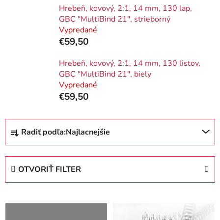
Hrebeň, kovový, 2:1, 14 mm, 130 lap,
GBC "MultiBind 21", strieborný
Vypredané
€59,50
Hrebeň, kovový, 2:1, 14 mm, 130 listov,
GBC "MultiBind 21", biely
Vypredané
€59,50
R
Radiť podľa:
Najlacnejšie
a
d
e
OTVORIŤ FILTER
n
i
V
e
ý
p