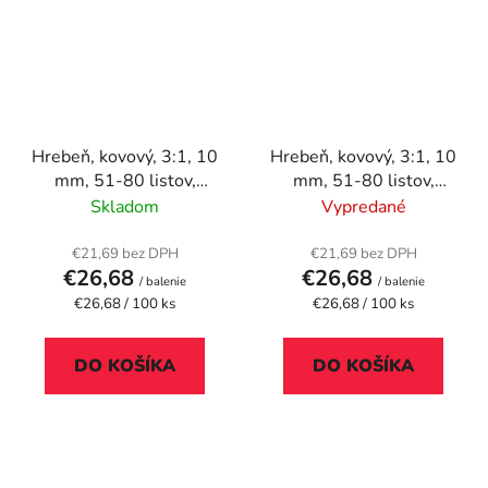
Hrebeň, kovový, 3:1, 10
Hrebeň, kovový, 3:1, 10
mm, 51-80 listov,
mm, 51-80 listov,
FELLOWES, čierny
FELLOWES, strieborný
Skladom
Vypredané
€21,69 bez DPH
€21,69 bez DPH
€26,68
€26,68
/ balenie
/ balenie
Jednotková
Jednotková
€26,68 / 100 ks
€26,68 / 100 ks
cena:
cena:
DO KOŠÍKA
DO KOŠÍKA