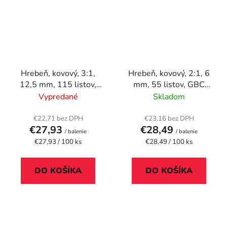
Hrebeň, kovový, 3:1,
Hrebeň, kovový, 2:1, 6
12,5 mm, 115 listov,
mm, 55 listov, GBC
GBC "WireBind",
"MultiBind 21", biely
Vypredané
Skladom
strieborný
€22,71 bez DPH
€23,16 bez DPH
€27,93
€28,49
/ balenie
/ balenie
Jednotková
Jednotková
€27,93 / 100 ks
€28,49 / 100 ks
cena:
cena:
DO KOŠÍKA
DO KOŠÍKA