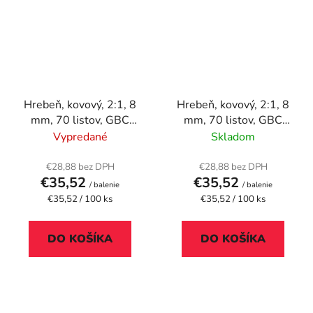
Hrebeň, kovový, 2:1, 8
Hrebeň, kovový, 2:1, 8
mm, 70 listov, GBC
mm, 70 listov, GBC
"MultiBind 21", čierny
"MultiBind 21", biely
Vypredané
Skladom
€28,88 bez DPH
€28,88 bez DPH
€35,52
€35,52
/ balenie
/ balenie
Jednotková
Jednotková
€35,52 / 100 ks
€35,52 / 100 ks
cena:
cena:
DO KOŠÍKA
DO KOŠÍKA