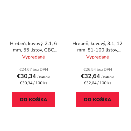
Hrebeň, kovový, 2:1, 6
Hrebeň, kovový, 3:1, 12
mm, 55 listov, GBC
mm, 81-100 listov,
"MultiBind 21",
FELLOWES, strieborný
Vypredané
Vypredané
strieborný
€24,67 bez DPH
€26,54 bez DPH
€30,34
€32,64
/ balenie
/ balenie
Jednotková
Jednotková
€30,34 / 100 ks
€32,64 / 100 ks
cena:
cena:
DO KOŠÍKA
DO KOŠÍKA