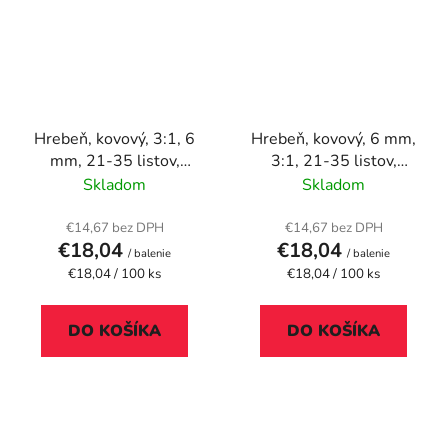
Hrebeň, kovový, 3:1, 6
Hrebeň, kovový, 6 mm,
mm, 21-35 listov,
3:1, 21-35 listov,
FELLOWES, čierny
FELLOWES, biely
Skladom
Skladom
€14,67 bez DPH
€14,67 bez DPH
€18,04
€18,04
/ balenie
/ balenie
Jednotková
Jednotková
€18,04 / 100 ks
€18,04 / 100 ks
cena:
cena:
DO KOŠÍKA
DO KOŠÍKA