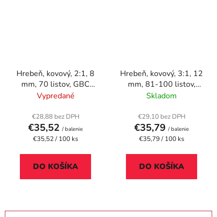
Hrebeň, kovový, 2:1, 8
Hrebeň, kovový, 3:1, 12
mm, 70 listov, GBC
mm, 81-100 listov,
"MultiBind 21",
FELLOWES, biely
Vypredané
Skladom
strieborný
€28,88 bez DPH
€29,10 bez DPH
€35,52
€35,79
/ balenie
/ balenie
Jednotková
Jednotková
€35,52 / 100 ks
€35,79 / 100 ks
cena:
cena:
DO KOŠÍKA
DO KOŠÍKA