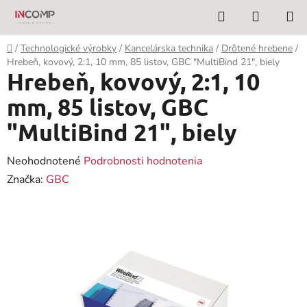
Prejsť
Hľadať
NÁKUP
na
KOŠÍK
obsah
Domov
/
Technologické výrobky
/
Kancelárska technika
/
Drôtené hrebene
/
Hrebeň, kovový, 2:1, 10 mm, 85 listov, GBC "MultiBind 21", biely
Hrebeň, kovový, 2:1, 10
mm, 85 listov, GBC
"MultiBind 21", biely
Priemerné
Neohodnotené
Podrobnosti hodnotenia
hodnotenie
Značka:
GBC
produktu
je
0,0
z
5
hviezdičiek.