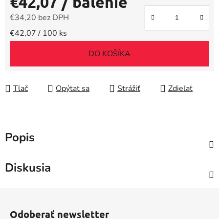
€42,07
/ balenie
€34,20 bez DPH
Jednotková cena:
€42,07 / 100 ks
DO KOŠÍKA
Tlač
Opýtať sa
Strážiť
Zdieľať
Popis
Diskusia
Z
á
Odoberať newsletter