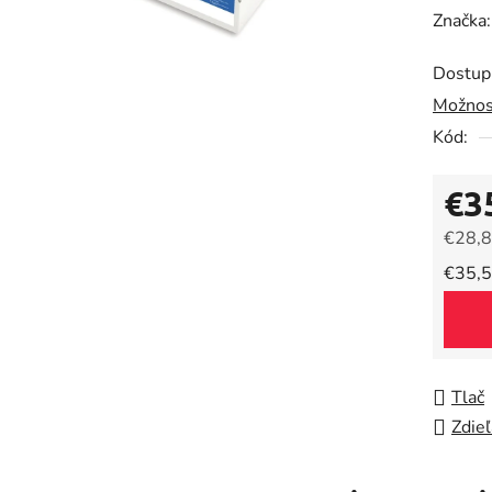
hodnot
Značka
produk
Dostup
je
Možnos
0,0
Kód:
z
5
€3
hviezdič
€28,8
Jedno
€35,5
Tlač
Zdieľ