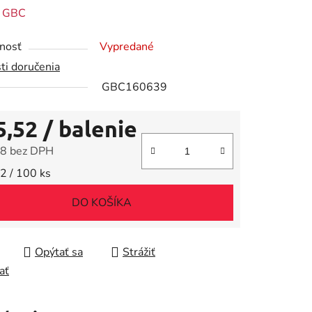
enie
:
GBC
tu
nosť
Vypredané
ti doručenia
GBC160639
5,52
/ balenie
iek.
8 bez DPH
tková cena:
2 / 100 ks
DO KOŠÍKA
Opýtať sa
Strážiť
ať