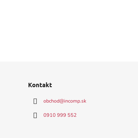
Kontakt
obchod
@
incomp.sk
0910 999 552