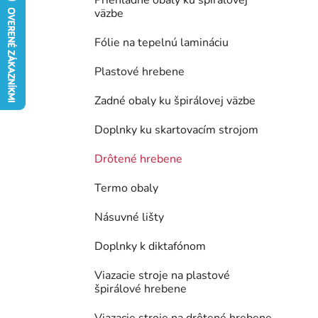
Priehľadné obaly ku špirálovej
väzbe
e
l
Fólie na tepelnú lamináciu
Plastové hrebene
Zadné obaly ku špirálovej väzbe
Doplnky ku skartovacím strojom
Drôtené hrebene
Termo obaly
Násuvné lišty
Doplnky k diktafónom
Viazacie stroje na plastové
špirálové hrebene