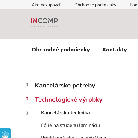
Prejsť
Ako nakupovať
Obchodné podmienky
Pod
na
obsah
Obchodné podmienky
Kontakty
B
K
Preskočiť
Kancelárske potreby
a
kategórie
o
t
č
Technologické výrobky
e
n
g
ý
Kancelárska technika
ó
p
r
Fólie na studenú lamináciu
i
a
e
n