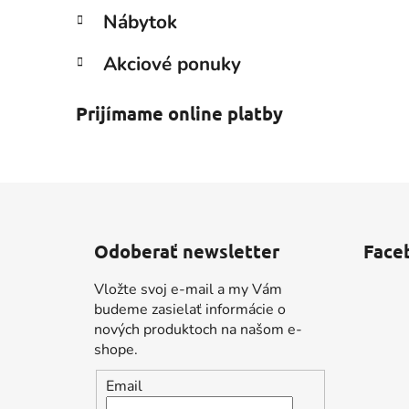
Nábytok
Akciové ponuky
Prijímame online platby
Z
á
Odoberať newsletter
Face
p
ä
Vložte svoj e-mail a my Vám
t
budeme zasielať informácie o
i
nových produktoch na našom e-
shope.
e
Email