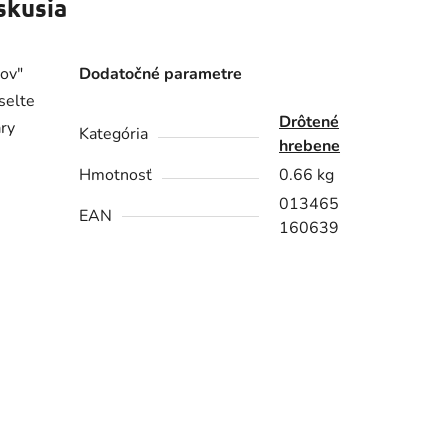
skusia
ov"
Dodatočné parametre
selte
Drôtené
ary
Kategória
hrebene
Hmotnosť
0.66 kg
013465
EAN
160639