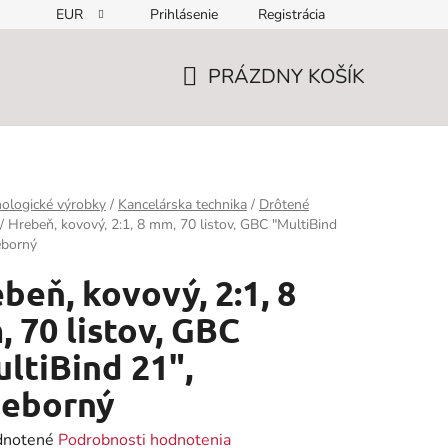
EUR
Prihlásenie
Registrácia
PRÁZDNY KOŠÍK
NÁKUPNÝ
KOŠÍK
ologické výrobky
/
Kancelárska technika
/
Drôtené
/
Hrebeň, kovový, 2:1, 8 mm, 70 listov, GBC "MultiBind
ieborný
beň, kovový, 2:1, 8
 70 listov, GBC
ltiBind 21",
ieborný
rné
notené
Podrobnosti hodnotenia