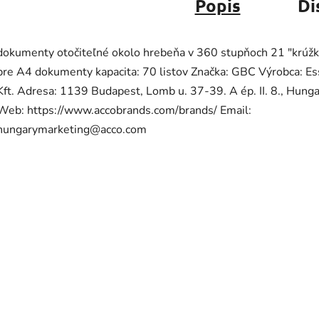
Popis
Di
dokumenty otočiteľné okolo hrebeňa v 360 stupňoch 21 "krúžk
pre A4 dokumenty kapacita: 70 listov Značka: GBC Výrobca: Es
Kft. Adresa: 1139 Budapest, Lomb u. 37-39. A ép. II. 8., Hung
Web: https://www.accobrands.com/brands/ Email:
hungarymarketing@acco.com