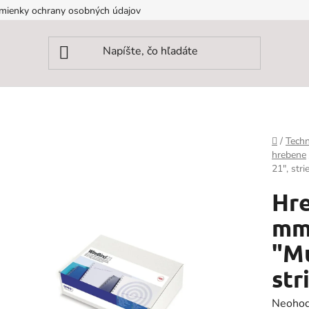
mienky ochrany osobných údajov
Domov
/
Techn
hrebene
21", str
Hre
mm,
"Mu
str
Prieme
Neohod