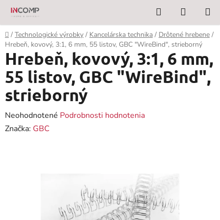
Prejsť
Hľadať
NÁKUP
na
KOŠÍK
obsah
Domov
/
Technologické výrobky
/
Kancelárska technika
/
Drôtené hrebene
/
Hrebeň, kovový, 3:1, 6 mm, 55 listov, GBC "WireBind", strieborný
Hrebeň, kovový, 3:1, 6 mm,
55 listov, GBC "WireBind",
strieborný
Priemerné
Neohodnotené
Podrobnosti hodnotenia
hodnotenie
Značka:
GBC
produktu
je
0,0
z
5
hviezdičiek.