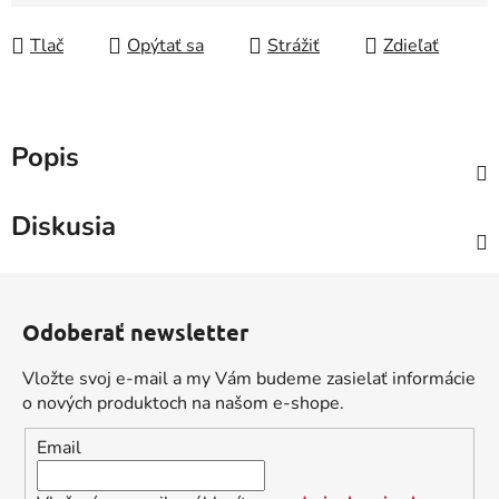
Tlač
Opýtať sa
Strážiť
Zdieľať
Popis
Diskusia
Z
á
Odoberať newsletter
p
ä
Vložte svoj e-mail a my Vám budeme zasielať informácie
t
o nových produktoch na našom e-shope.
i
Email
e