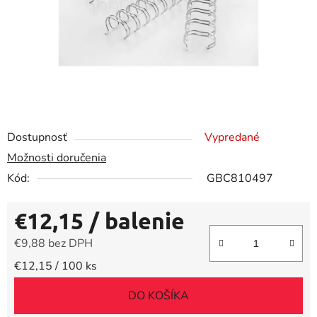
Dostupnosť
Vypredané
Možnosti doručenia
Kód:
GBC810497
€12,15
/ balenie
€9,88 bez DPH
Jednotková cena:
€12,15 / 100 ks
DO KOŠÍKA