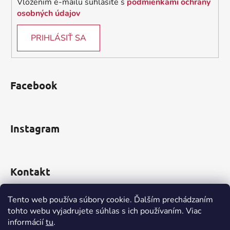
Vložením e-mailu súhlasíte s
podmienkami ochrany
osobných údajov
PRIHLÁSIŤ SA
Facebook
Instagram
Kontakt
obchod
@
incomp.sk
Tento web používa súbory cookie. Ďalším prechádzaním
tohto webu vyjadrujete súhlas s ich používaním. Viac
0910 999 552
informácií
tu
.