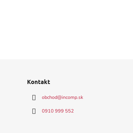
Kontakt
obchod
@
incomp.sk
0910 999 552