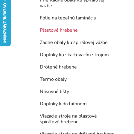
Priehľadné obaly ku špirálovej
väzbe
e
l
Fólie na tepelnú lamináciu
Plastové hrebene
Zadné obaly ku špirálovej väzbe
Doplnky ku skartovacím strojom
Drôtené hrebene
Termo obaly
Násuvné lišty
Doplnky k diktafónom
Viazacie stroje na plastové
špirálové hrebene