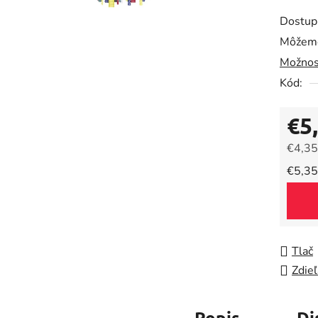
produk
Dostup
je
Môžeme
0,0
Možnos
z
5
Kód:
hviezdič
€5
€4,35
Jedno
€5,35
Tlač
Zdieľ
Popis
Di