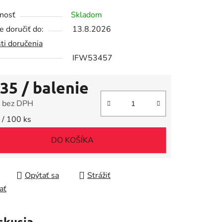
tu
nosť
Skladom
 doručiť do:
13.8.2026
ti doručenia
IFW53457
iek.
,35
/ balenie
 bez DPH
tková cena:
 / 100 ks
DO KOŠÍKA
Opýtať sa
Strážiť
ať
skusia