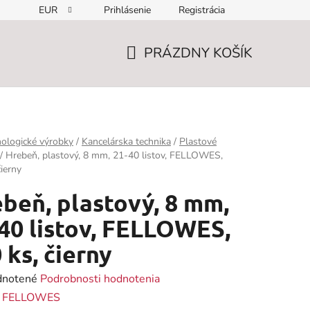
EUR
Prihlásenie
Registrácia
PRÁZDNY KOŠÍK
NÁKUPNÝ
KOŠÍK
ologické výrobky
/
Kancelárska technika
/
Plastové
/
Hrebeň, plastový, 8 mm, 21-40 listov, FELLOWES,
čierny
beň, plastový, 8 mm,
40 listov, FELLOWES,
 ks, čierny
rné
notené
Podrobnosti hodnotenia
enie
:
FELLOWES