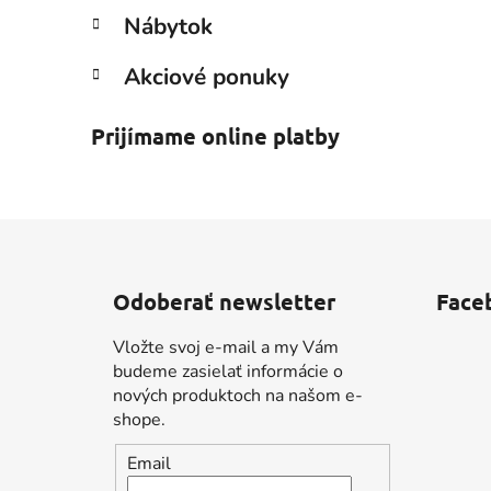
Nábytok
Akciové ponuky
Prijímame online platby
Z
á
Odoberať newsletter
Face
p
ä
Vložte svoj e-mail a my Vám
t
budeme zasielať informácie o
i
nových produktoch na našom e-
shope.
e
Email