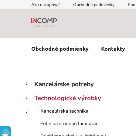
Prejsť
Ako nakupovať
Obchodné podmienky
Pod
na
obsah
Obchodné podmienky
Kontakty
B
K
Preskočiť
Kancelárske potreby
a
kategórie
o
t
č
Technologické výrobky
e
n
g
ý
Kancelárska technika
ó
p
r
Fólie na studenú lamináciu
i
a
e
n