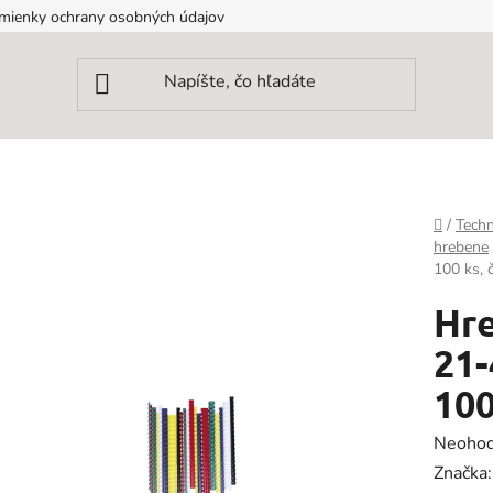
mienky ochrany osobných údajov
Domov
/
Techn
hrebene
100 ks, 
Hre
21-
100
Prieme
Neohod
hodnot
Značka